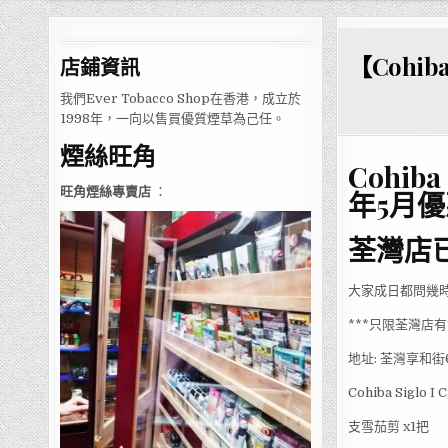
【Cohib
店鋪
資訊
我們Ever Tobacco Shop在香港，成立於
1998年，一向以售買優質煙草為己任。
煙絲旺角
Cohib
旺角煙絲專賣店
：
年5月
荃灣店
大家成日都問幾時會
***只限荃灣店
地址: 荃灣享和街
Cohiba Siglo
支雪茄剪 x1把