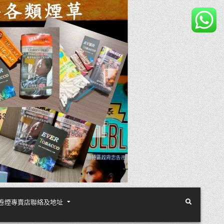
煙絲手卷煙專賣店聯絡及地址