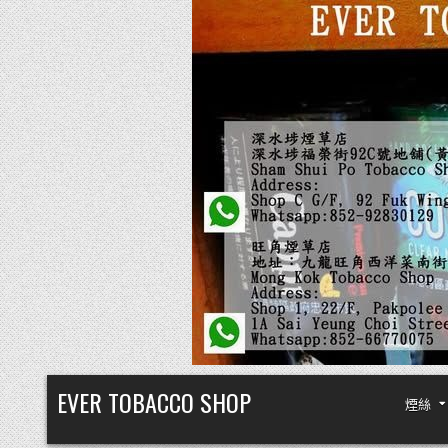
Skip
EVER TOBACCO SHOP
煙絲
to
content