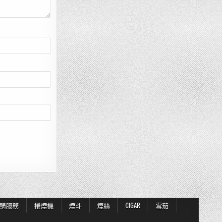
購服務
捲煙機
煙斗
煙絲
CIGAR
雪茄