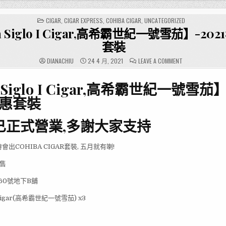
POSTED
CIGAR
,
CIGAR EXPRESS
,
COHIBA CIGAR
,
UNCATEGORIZED
IN
a Siglo I Cigar,高希霸世紀一號雪茄】-20
套裝
ON
DIANACHIU
24 4 月, 2021
LEAVE A COMMENT
【COHIBA
SIGLO
I
a Siglo I Cigar,高希霸世紀一號雪茄】
CIGAR,
高
希
優惠套裝
霸
世
紀
已正式營業,多謝大家支持
一
號
雪
茄】-2021
年
出COHIBA CIGAR套裝, 五月就有喇!
5
月
優
有售
惠
套
裝
60號地下B舖
 I Cigar(高希霸世紀一號雪茄) x3