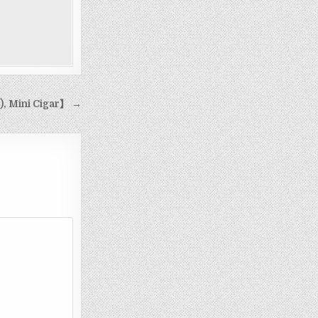
Mini Cigar】 →