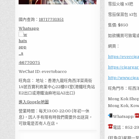
雪茄火槍 x1把
雪茄保濕包 x1包
國內查詢：
18717731351
售價: $850
Whatsapp
如欲購買可致電或Wh
網頁：
https://evercig
:
66770075
https://cigarga
WeChat ID: evertobacco
http://www.cig
旺角店： 地址：香港九龍旺角西洋菜南街
1A號百寶利商業中心22樓01室(港鐵旺角站
旺角門市：旺西洋
E2出口或港鐵油麻地站A2出口)
Mong Kok Shop 
進入Google地圖
Mong Kok, Kow
營業時間：每天13:00-22:00 (年初一休
Whatsapp/
息)，因人手有限有時我們需要外出送貨，
可致電是否有人在店。
電話：852-23
(旺角店)星期一至