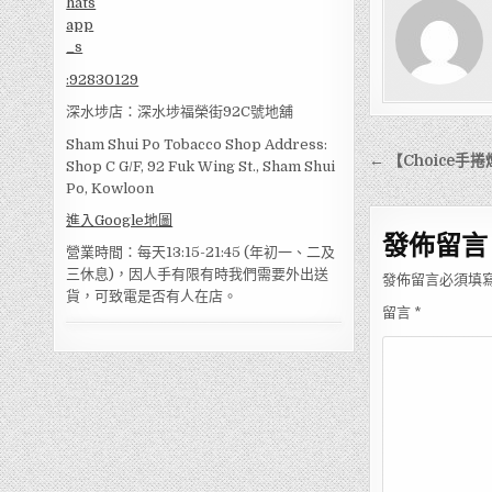
:
92830129
深水埗店：深水埗福榮街92C號地舖
Sham Shui Po Tobacco Shop Address:
文
← 【Choice手捲煙絲
Shop C G/F, 92 Fuk Wing St., Sham Shui
章
Po, Kowloon
導
進入Google地圖
發佈留言
覽
營業時間：每天13:15-21:45 (年初一、二及
三休息)，因人手有限有時我們需要外出送
發佈留言必須填
貨，可致電是否有人在店。
留言
*