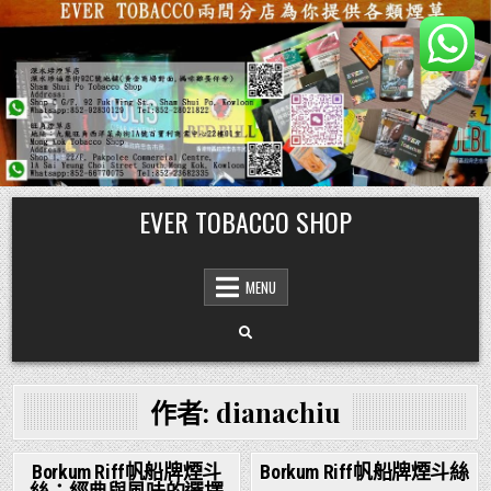
Skip
EVER TOBACCO SHOP
to
content
MENU
作者:
dianachiu
Borkum Riff帆船牌煙斗
Borkum Riff帆船牌煙斗絲