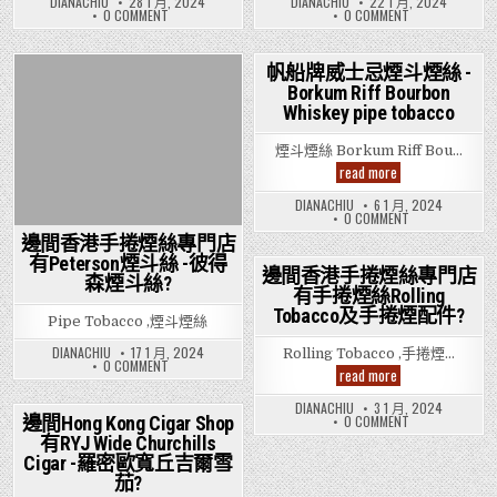
DIANACHIU
28 1 月, 2024
DIANACHIU
22 1 月, 2024
冰
Kong
Kong
絲
果
ON
ON
0 COMMENT
0 COMMENT
茶
Cigar
Cigar
玫
邊
邊
瑰
手
Shop
Shop
間
間
冰
捲
有
有
HONG
HONG
茶
煙
Partagas
KONG
Cohiba
KONG
帆船牌威士忌煙斗煙絲 -
手
CIGAR
CIGAR
絲
Serie
Short
Borkum Riff Bourbon
捲
Posted
SHOP
Posted
SHOP
P2
Cigar
煙
有
有
Cigar
Whiskey pipe tobacco
-
in
in
絲
PARTAGAS
COHIBA
-
古
SERIE
SHORT
帕
巴
P2
CIGAR
煙斗煙絲 Borkum Riff Bou…
得
高
CIGAR
-
嘉
希
帆
read more
-
古
斯
霸
船
帕
巴
Serie
短
牌
得
高
DIANACHIU
6 1 月, 2024
P2
號
威
嘉
希
ON
0 COMMENT
雪
雪
斯
士
霸
帆
茄?
SERIE
茄?
短
邊間香港手捲煙絲專門店
忌
船
P2
號
煙
牌
有Peterson煙斗絲 -彼得
雪
雪
斗
威
邊間香港手捲煙絲專門店
茄?
茄?
森煙斗絲?
士
煙
有手捲煙絲Rolling
Posted
忌
絲
煙
Tobacco及手捲煙配件?
-
in
Pipe Tobacco ,煙斗煙絲
斗
Borkum
煙
Riff
絲
DIANACHIU
17 1 月, 2024
Rolling Tobacco ,手捲煙…
Bourbon
-
ON
0 COMMENT
Whiskey
邊
read more
BORKUM
邊
pipe
間
RIFF
間
tobacco
香
BOURBON
香
DIANACHIU
3 1 月, 2024
港
WHISKEY
港
ON
邊間Hong Kong Cigar Shop
0 COMMENT
手
PIPE
手
邊
有RYJ Wide Churchills
TOBACCO
Posted
捲
捲
間
煙
煙
香
Cigar -羅密歐寬丘吉爾雪
in
絲
絲
港
茄?
專
手
專