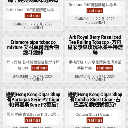
絲：經典與風味的選擇
Posted
Posted
Borkum Riff帆船牌煙斗絲 Bo…
in
in
Borkum
read more
⛵ Borkum Riff帆船牌煙斗絲：…
Riff
Borkum
read more
帆
Riff
DIANACHIU
2 2 月, 2025
船
ON
帆
0 COMMENT
DIANACHIU
2 2 月, 2025
牌
BORKUM
船
ON
0 COMMENT
煙
RIFF
牌
BORKUM
斗
帆
煙
RIFF
絲
船
Ark Royal Berry Rose Iced
斗
帆
牌
絲：
船
Erinmore pipe tobacco
Tea Rolling Tobacco -方舟
Posted
煙
牌
經
斗
mixture 艾林莫爾混合物
皇家漿果玫瑰冰茶手捲煙
Posted
煙
典
in
絲
斗
煙斗煙絲
與
絲
in
絲：
風
經
味
典
煙斗煙絲 艾林莫爾混合物煙斗煙
手捲煙絲 方舟皇家漿果玫瑰冰茶
的
與
選
Erinmore
Ark
read more
read more
風
絲 Eri…
手捲煙絲 …
擇
pipe
Royal
味
tobacco
Berry
的
DIANACHIU
15 2 月, 2024
DIANACHIU
16 3 月, 2024
mixture
Rose
選
ON
ON
0 COMMENT
0 COMMENT
擇
艾
Iced
ERINMORE
ARK
林
Tea
PIPE
ROYAL
莫
Rolling
TOBACCO
BERRY
MIXTURE
爾
ROSE
Tobacco
邊間Hong Kong Cigar Shop
邊間Hong Kong Cigar Shop
艾
ICED
混
-
有Partagas Serie P2 Cigar
有Cohiba Short Cigar -古
Posted
林
Posted
TEA
合
方
莫
ROLLING
-帕得嘉斯Serie P2雪茄?
物
巴高希霸短號雪茄?
舟
in
in
爾
TOBACCO
煙
皇
混
-
斗
家
合
方
雪茄 帕得嘉斯Serie P No.2雪…
Cohiba Short Cigar ,…
煙
漿
物
舟
絲
果
邊
邊
read more
read more
煙
皇
玫
間
間
斗
家
瑰
Hong
Hong
煙
漿