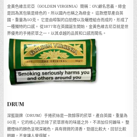
金黃色維吉尼亞（GOLDEN VIRGINIA）簡稱：GV,顧名思義，綠金
是因為其包裝是綠色的，所以國內也稱之為綠金。 這款煙草產自英
國，重量為50克。 它是由晾製的白肋煙以及曬煙組合而成的，形成了
一種獨特的口感。 從1877年在英國誕生開始，金黃色維吉尼亞就是世
界優秀的手捲菸草之一，以其卓越的品質和口感而聞名。
DRUM
深藍鼓牌（DRUM）手捲菸絲是一款醇厚的菸草，產自英國，重量為
50克。 它的核心在於除了菸草原有的味道之外，不添加任何雜味。 整
體煙絲的顏色呈現深褐色，具有微微的清香，勁道比較大，回甘比較
明顯，不會讓人覺得膩。