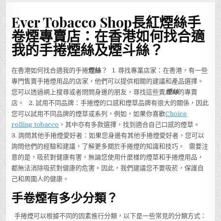
Ever Tobacco Shop長紅煙絲手
卷煙專賣店：在香港如何找合適
我的手捲
煙絲及煙斗絲
？
在香港如何找合適我的手捲
煙絲
？ 1. 尋找專業店家：在香港，有一些
專門售賣手捲煙用品的店家，他們可以提供相關的建議和產品選擇。
您可以透過網上搜尋或者問問身邊的朋友，尋找這些賣
煙絲
的專賣
店。 2. 試用不同品牌：手捲煙的口感和煙草品牌有很大的關係，因此
您可以試用不同品牌的煙草或系列，例如，如果你喜歡
Choice
rolling tobacco
，其中亦有多款選擇，找到適合自己口感的煙草。
3. 詢問其他手捲煙愛好者：如果您身邊有其他手捲煙愛好者，您可以
詢問他們的經驗和建議，了解更多關於手捲煙的知識和技巧。 需要注
意的是，吸菸對健康有害，無論您使用什麼樣的煙草和手捲煙用品，
都無法消除吸菸對健康的危害。因此，我們建議您不要吸菸，保護自
己和周圍人的健康。
手卷煙有多少分類？
手捲煙可以根據不同的因素進行分類，以下是一些常見的分類方式：