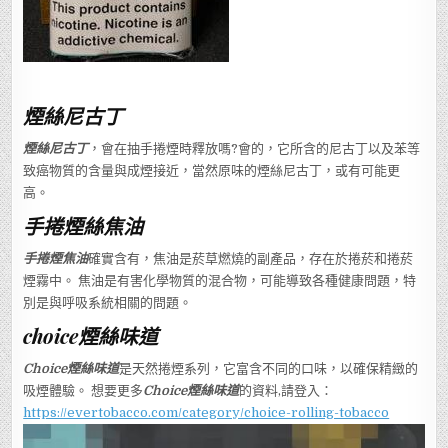
煙絲尼古丁
煙絲尼古丁
，會在抽手捲煙時釋放嗎?會的，它所含的尼古丁以及苯等
致癌物質的含量與成煙接近，當然原味的煙絲尼古丁，或有可能更
高。
手捲煙絲焦油
手捲煙焦油
確實含有，焦油是菸草燃燒的副產品，存在於捲菸和捲菸
煙霧中。 焦油是有害化學物質的混合物，可能導致各種健康問題，特
別是與呼吸系統相關的問題。
choice煙絲味道
Choice煙絲味道
是天然捲煙系列，它富含不同的口味，以確保精緻的
吸煙體驗。 想要更多
Choice煙絲味道
的資料,請登入：
https://evertobacco.com/category/choice-rolling-tobacco