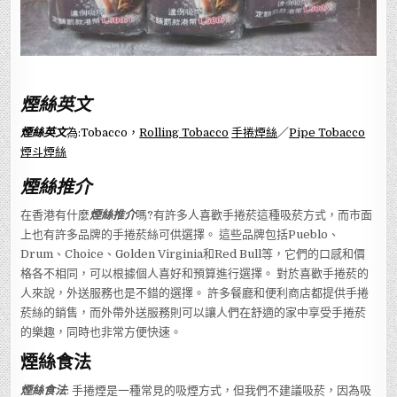
煙絲英文
煙絲英文
為:Tobacco，
Rolling Tobacco
手捲煙絲
／
Pipe Tobacco
煙斗煙絲
煙絲推介
在香港有什麼
煙絲推介
嗎?有許多人喜歡手捲菸這種吸菸方式，而市面
上也有許多品牌的手捲菸絲可供選擇。 這些品牌包括Pueblo、
Drum、Choice、Golden Virginia和Red Bull等，它們的口感和價
格各不相同，可以根據個人喜好和預算進行選擇。 對於喜歡手捲菸的
人來說，外送服務也是不錯的選擇。 許多餐廳和便利商店都提供手捲
菸絲的銷售，而外帶外送服務則可以讓人們在舒適的家中享受手捲菸
的樂趣，同時也非常方便快速。
煙絲食法
煙絲食法
: 手捲煙是一種常見的吸煙方式，但我們不建議吸菸，因為吸