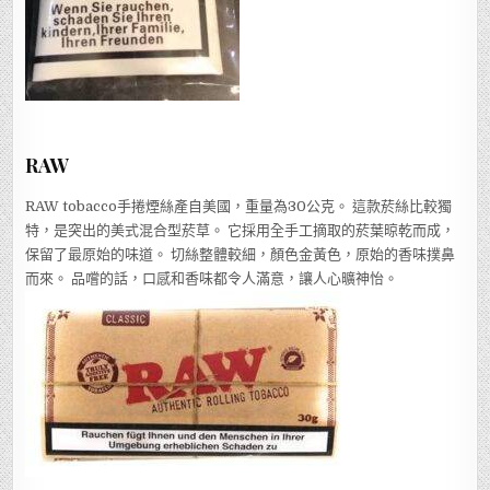
RAW
RAW tobacco手捲煙絲產自美國，重量為30公克。 這款菸絲比較獨
特，是突出的美式混合型菸草。 它採用全手工摘取的菸葉晾乾而成，
保留了最原始的味道。 切絲整體較細，顏色金黃色，原始的香味撲鼻
而來。 品嚐的話，口感和香味都令人滿意，讓人心曠神怡。