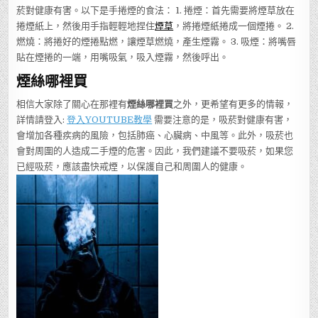
菸對健康有害。以下是手捲煙的食法： 1. 捲煙：首先需要將煙草放在
捲煙紙上，然後用手指輕輕地捏住
煙草
，將捲煙紙捲成一個煙捲。 2.
燃燒：將捲好的煙捲點燃，讓煙草燃燒，產生煙霧。 3. 吸煙：將嘴唇
貼在煙捲的一端，用嘴吸氣，吸入煙霧，然後呼出。
煙絲哪裡買
相信大家除了關心在那裡有
煙絲哪裡買
之外，更希望有更多的情報，
詳情請登入:
登入YOUTUBE教學
需要注意的是，吸菸對健康有害，
會增加各種疾病的風險，包括肺癌、心臟病、中風等。此外，吸菸也
會對周圍的人造成二手煙的危害。因此，我們建議不要吸菸，如果您
已經吸菸，應該盡快戒煙，以保護自己和周圍人的健康。