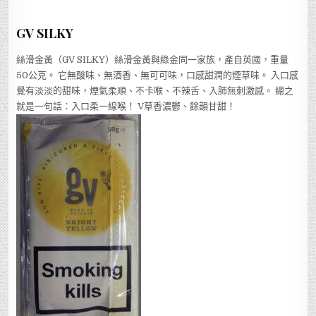
GV SILKY
絲滑金黃（GV SILKY）絲滑金黃與綠金同一家族，產自英國，重量
50公克。 它無酸味、無酒香、無可可味，口感甜潤的煙草味。 入口感
覺有淡淡的甜味，煙氣柔順、不卡喉、不辣舌、入肺無刺激感。 總之
就是一句話：入口柔一線喉！ V草香濃鬱、餘韻甘甜！