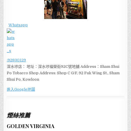
Whatsapp
:
92830129
深水埗店： 地址：深水埗福榮街92C號地舖 Address：Sham Shui
Po Tobacco Shop Address: Shop C G/F, 92 Fuk Wing St., Sham
Shui Po, Kowloon
進入Google地圖
煙絲推薦
GOLDEN VIRGINIA