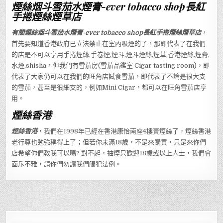
煙絲烟斗雪茄水煙膏-ever tobacco shop長紅
手捲煙絲煙草店
有關煙絲烟斗雪茄水煙膏-ever tobacco shop長紅手捲煙絲煙草店
，
首先要知道香港政府已立法禁止在室內吸煙的了，那即代表了在我們
的店是不可以享用手捲煙絲,手卷煙,煙斗,煙斗煙絲,煙草,香港煙絲,煙膏,
水煙,shisha，但我們有雪茄房(雪茄品鑑室 Cigar tasting room)，即
代表了大家仍可以在我們的旺角店試食雪茄，即代表了不論是很大支
的雪茄，甚至是很細支的，例如Mini Cigar，都可以在旺角雪茄店享
用。
煙絲香港
煙絲香港
，我們在1998年已經在香港康怡南座4樓賣煙絲了，煙絲香港
老行尊也勉強稱得上了；但若你未滿18歲，不是來購買，只是來你們
店希望你們教我可以嗎? 對不起，抽煙只歡迎18歲或以上人士，我們會
面斥不雅，請你們勿讓我們觸犯法例。