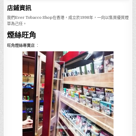
店鋪
資訊
我們Ever Tobacco Shop在香港，成立於1998年，一向以售買優質煙
草為己任。
煙絲旺角
旺角煙絲專賣店
：