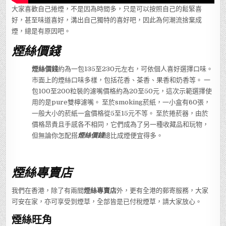
大家喜歡自己捲煙，不是因為時間多，只是可以按照自己的鬆緊喜
好，甚至味道喜好，溝出自己獨特的喜好吧，因此為何潮流捨棄成
煙，總是有原因吧。
煙絲價錢
煙絲價錢
約為一包135至230元左右，可依個人喜好選擇口味。
市面上的煙絲口味多樣，包括花香、茶香、果香和奶香等。 一
包100至200粒裝的濾嘴價格約為20至50元，這次示範選擇使
用的是pure雙檸濾嘴。 至於smoking菸紙，一小盒有60張，
一般大小的菸紙一盒價格從5至15元不等。 至於捲菸器，由於
價格昂貴且手感各不相同，它們成為了另一種收藏品和玩物，
但無論你怎配搭
煙絲價錢
總比成煙便宜得多。
煙絲專賣店
我們在香港，除了有兩間
煙絲專賣店
外，更有全港的郵寄服務，大家
可安在家，亦可享受到煙草，全部皆是已付稅煙草，請大家放心。
煙絲旺角