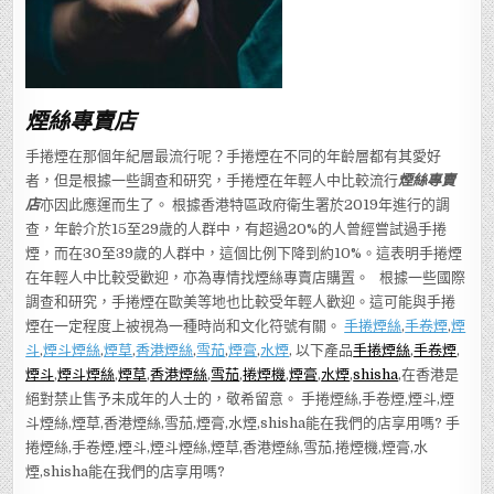
煙絲專賣店
手捲煙在那個年紀層最流行呢？手捲煙在不同的年齡層都有其愛好
者，但是根據一些調查和研究，手捲煙在年輕人中比較流行
煙絲專賣
店
亦因此應運而生了。 根據香港特區政府衛生署於2019年進行的調
查，年齡介於15至29歲的人群中，有超過20%的人曾經嘗試過手捲
煙，而在30至39歲的人群中，這個比例下降到約10%。這表明手捲煙
在年輕人中比較受歡迎，亦為專情找煙絲專賣店購置。 根據一些國際
調查和研究，手捲煙在歐美等地也比較受年輕人歡迎。這可能與手捲
煙在一定程度上被視為一種時尚和文化符號有關。
手捲煙絲
,
手卷煙
,
煙
斗
,
煙斗煙絲
,
煙草
,
香港煙絲
,
雪茄
,
煙膏
,
水煙
, 以下產品
手捲煙絲
,
手卷煙
,
煙斗
,
煙斗煙絲
,
煙草
,
香港煙絲
,
雪茄
,
捲煙機
,
煙膏
,
水煙
,
shisha
,在香港是
絕對禁止售予未成年的人士的，敬希留意。 手捲煙絲,手卷煙,煙斗,煙
斗煙絲,煙草,香港煙絲,雪茄,煙膏,水煙,shisha能在我們的店享用嗎? 手
捲煙絲,手卷煙,煙斗,煙斗煙絲,煙草,香港煙絲,雪茄,捲煙機,煙膏,水
煙,shisha能在我們的店享用嗎?