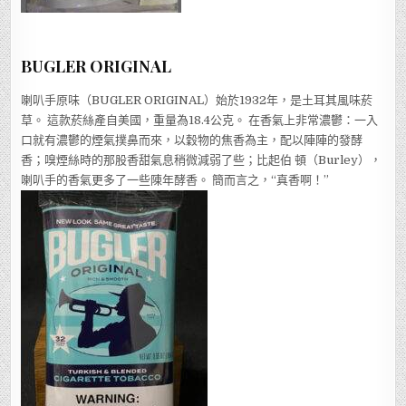
BUGLER ORIGINAL
喇叭手原味（BUGLER ORIGINAL）始於1932年，是土耳其風味菸
草。 這款菸絲產自美國，重量為18.4公克。 在香氣上非常濃鬱：一入
口就有濃鬱的煙氣撲鼻而來，以穀物的焦香為主，配以陣陣的發酵
香；嗅煙絲時的那股香甜氣息稍微減弱了些；比起伯 頓（Burley），
喇叭手的香氣更多了一些陳年酵香。 簡而言之，“真香啊！”