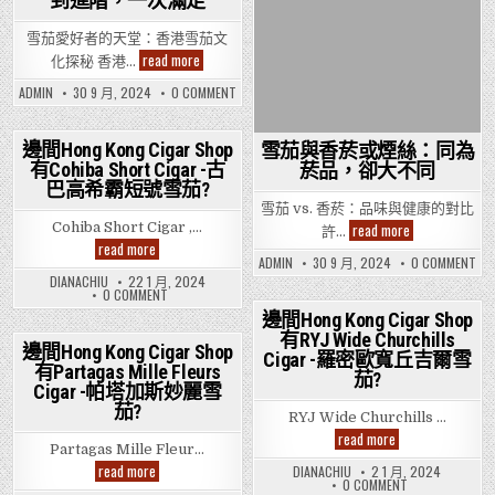
到進階，一次滿足
Posted
Posted
in
in
雪茄愛好者的天堂：香港雪茄文
香
read more
化探秘 香港…
港
雪
ON
ADMIN
30 9 月, 2024
0 COMMENT
茄
香
迷
港
必
雪
看：
茄
邊間Hong Kong Cigar Shop
雪茄與香菸或煙絲：同為
從
迷
有Cohiba Short Cigar -古
菸品，卻大不同
Posted
必
入
看：
門
巴高希霸短號雪茄?
in
從
到
雪茄 vs. 香菸：品味與健康的對比
入
進
門
雪
read more
Cohiba Short Cigar ,…
階，
許…
到
茄
一
邊
read more
進
與
次
間
ON
ADMIN
30 9 月, 2024
0 COMMENT
階，
香
滿
雪
Hong
一
DIANACHIU
22 1 月, 2024
菸
足
茄
Kong
次
ON
0 COMMENT
或
與
Cigar
滿
邊
煙
香
足
邊間Hong Kong Cigar Shop
Shop
間
絲：
菸
有
HONG
有RYJ Wide Churchills
Posted
或
同
Cohiba
KONG
邊間Hong Kong Cigar Shop
煙
為
Cigar -羅密歐寬丘吉爾雪
CIGAR
Short
in
絲
有Partagas Mille Fleurs
菸
Posted
SHOP
Cigar
茄?
同
品，
有
Cigar -帕塔加斯妙麗雪
-
為
in
卻
COHIBA
古
菸
茄?
SHORT
大
RYJ Wide Churchills …
巴
品
CIGAR
不
高
卻
邊
read more
-
同
大
希
間
Partagas Mille Fleur…
古
不
霸
Hong
巴
邊
read more
DIANACHIU
2 1 月, 2024
同
短
Kong
高
間
ON
0 COMMENT
號
希
Cigar