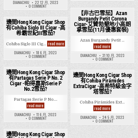
邊
Hong
DIANACHIU
22 12 月, 2023
雪
霸
Shop
間
Kong
ON
0 COMMENT
茄?
短
有
HONG
Cigar
邊
號
RYJ
KONG
【非古巴雪茄】Azan
Shop
間
雪
CIGAR
Wide
有
HONG
茄?
Burgandy Petit Corona
Posted
SHOP
Churchills
Partagas
KONG
邊間Hong Kong Cigar Shop
有
Cigar-艾贊勃墾地小高朗
Cigar
CIGAR
Mille
in
RYJ
有Cohiba Siglo III Cigar -高
-
Posted
SHOP
Fleurs
拿雪茄(11月優惠套裝)
WIDE
羅
有
希霸世紀III雪茄?
Cigar
CHURCHILLS
in
PARTAGAS
密
-
CIGAR
MILLE
歐
Azan Burgandy Petit …
帕
-
FLEURS
邊
read more
寬
Cohiba Siglo III Cig…
塔
羅
【非
read more
CIGAR
間
丘
密
加
古
-
Hong
吉
歐
DIANACHIU
18 6 月, 2023
斯
巴
帕
Kong
DIANACHIU
31 10 月, 2023
爾
寬
ON
0 COMMENT
妙
雪
塔
ON
Cigar
0 COMMENT
雪
丘
邊
麗
加
茄】
【非
Shop
吉
間
茄?
雪
斯
Azan
古
有
爾
HONG
茄?
妙
Burgandy
巴
雪
KONG
Cohiba
邊間Hong Kong Cigar Shop
麗
Petit
雪
邊間Hong Kong Cigar Shop
茄?
CIGAR
Siglo
雪
茄】
有Partagas Serie P No. 2
Corona
Posted
SHOP
III
茄?
有Cohiba Pirámides
Posted
AZAN
Cigar-
有
Cigar -帕得嘉斯Serie P
Cigar
in
BURGANDY
ExtraCigar -高希特級金字
艾
COHIBA
-
in
PETIT
No.2雪茄?
SIGLO
贊
高
塔雪茄?
CORONA
III
勃
希
CIGAR-
CIGAR
墾
霸
艾
Partagas Serie P No….
-
地
Cohiba Pirámides Ext…
世
贊
高
邊
read more
小
勃
紀
邊
read more
希
間
高
墾
III
間
霸
Hong
朗
地
DIANACHIU
11 6 月, 2023
雪
世
Hong
Kong
DIANACHIU
24 5 月, 2023
拿
小
ON
0 COMMENT
紀
茄?
Kong
ON
Cigar
0 COMMENT
雪
高
邊
III
Cigar
邊
Shop
朗
間
茄
雪
Shop
間
有
拿
HONG
(11
茄?
有
HONG
雪
Partagas
KONG
月
邊間Hong Kong Cigar Shop
Cohiba
KONG
茄
CIGAR
Serie
優