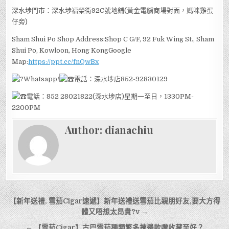
深水埗門市：深水埗福榮街92C號地鋪(黃金電腦商場對面，媽咪雞蛋
仔旁)
Sham Shui Po Shop Address:Shop C G/F, 92 Fuk Wing St., Sham
Shui Po, Kowloon, Hong KongGoogle
Map:
https://ppt.cc/fnQwBx
Whatsapp/
電話：深水埗店852-92830129
電話：852 28021822(深水埗店)星期一至日，1330PM-
2200PM
Author:
dianachiu
文
【新年送禮, 雪茄Cigar速遞】新年送禮送雪茄比親朋好友,要大方得
章
體又唔想太昂貴?v →
← 【雪茄Cigar】古巴雪茄種類繁多揀邊款嚟收藏至好？