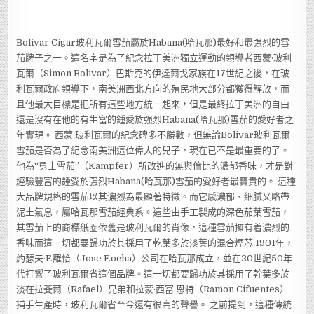
CIGAR】
玻
利
瓦
爾
Bolivar Cigar玻利瓦爾雪茄屬於Habana(哈瓦那)最好和最强烈的雪
雪
茄
茄牌子之一。這名字是為了紀念拉丁美洲獨立運動的領導者西蒙·玻利
瓦爾（Simon Bolivar）巴斯克的伊達爾戈家族在17世紀之後，在玻
利瓦爾政府領導下，南美洲西北方向的殖民地大部分都獲得解放，而
且他最大目標是把所有這些地方統一起來，但是最終拉丁美洲的自由
還是沒有在他的有生富的鍾愛於强烈Habana(哈瓦那)雪茄的愛好者之
年實現。 西蒙·玻利瓦爾的紀念碑多不勝數，但無論Bolivar玻利瓦爾
雪茄是否為了紀念南美洲這位偉大的兒子，現在已不是最重要的了。
他為“勇士雪茄”（Kampfer）所改進的無與倫比的濃郁香味，才是對
經驗豐富的鍾愛於强烈Habana(哈瓦那)雪茄的愛好者最寶貴的。 這種
大品牌規格的雪茄以其濃烈為最顯著特徵。而它感濃郁、細膩又略帶
泥土氣息，屬哈瓦那雪茄經典系。這些由手工製成的深色茄葉雪茄，
其雪茄上的商標紙圈依舊是玻利瓦爾的肖像，這種雪茄擁有着濃烈的
香味而這一切都要歸功於其採用了乾葉多於淡葉的混合煙芯 1901年，
約瑟夫·F.羅恰（Jose F.ocha）公司在哈瓦那成立，並在20世紀50年
代打響了玻利瓦爾省這個品牌。這一切都要歸功於其採用了幹葉多於
淡在拉斐爾（Rafael）兄弟和拉蒙·西富 恩特（Ramon Cifuentes）
捕手生產時，玻利瓦爾省至今還有很高的聲譽。 之前提到，這種傳統