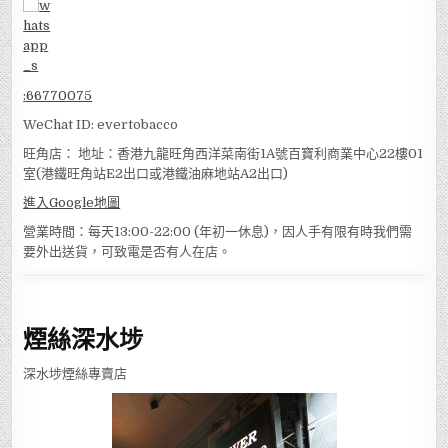
:
66770075
WeChat ID: evertobacco
旺角店： 地址：香港九龍旺角西洋菜南街1A號百寶利商業中心22樓01
室(港鐵旺角站E2出口或港鐵油麻地站A2出口)
進入Google地圖
營業時間：每天13:00-22:00 (年初一休息)，因人手有限有時我們需
要外出送貨，可致電是否有人在店。
煙絲深水埗
深水埗煙絲專賣店