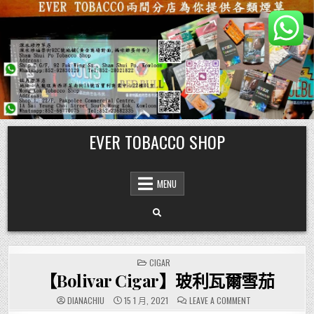
Skip
EVER TOBACCO SHOP
to
content
MENU
POSTED
CIGAR
IN
【Bolivar Cigar】玻利瓦爾雪茄
ON
DIANACHIU
15 1 月, 2021
LEAVE A COMMENT
【BOLIVAR