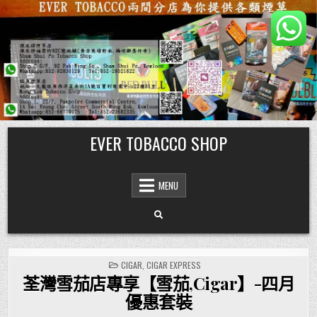
Skip
EVER TOBACCO SHOP
to
content
MENU
POSTED
CIGAR
,
CIGAR EXPRESS
IN
荃灣雪茄店專享【雪茄,Cigar】-四月
優惠套裝