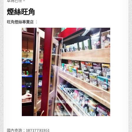
草為己任。
煙絲旺角
旺角煙絲專賣店
：
國內查詢：
18717731351