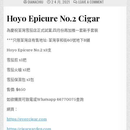
ON
DIANACHIU
2 4 月, 2021
LEAVE A COMMENT
荃
灣
雪
Hoyo Epicure No.2 Cigar
茄
店
專
享
【雪
為慶祝荃灣雪茄店正式試業,四月份再加推一套新手套裝
茄,CIGAR】-
四
月
***只限荃灣店有售地址: 荃灣享和街60號地下B舖
優
惠
Hoyo Epicure No.2 x3支
套
裝
雪茄剪 x1把
雪茄火槍 x1把
雪茄保濕包 x1包
售價: $650
如欲購買可致電或Whatsapp 66770075查詢
網頁：
https://evercigar.com
https://cigargarden.com