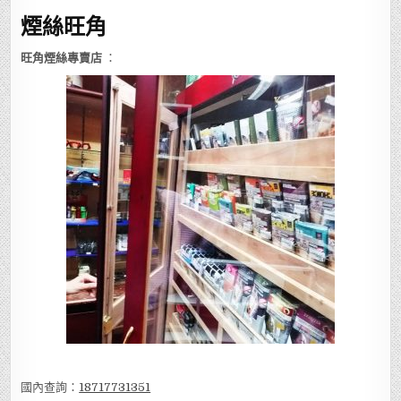
煙絲旺角
旺角煙絲專賣店
：
國內查詢：
18717731351