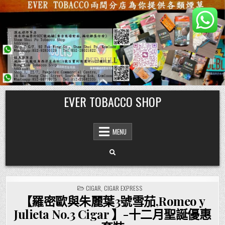
Skip
EVER TOBACCO SHOP
to
content
MENU
POSTED
CIGAR
,
CIGAR EXPRESS
IN
【羅密歐與朱麗葉3號雪茄,Romeo y
Julieta No.3 Cigar 】-十二月聖誕優惠