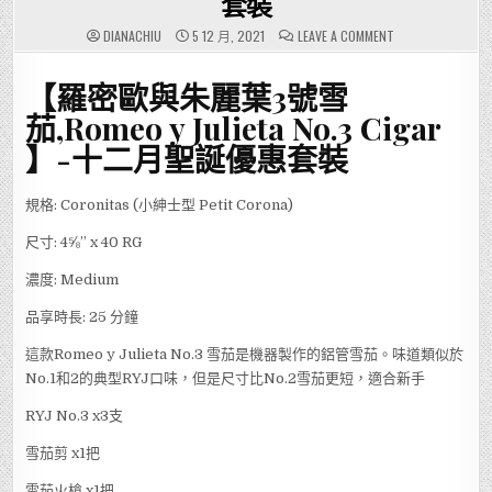
套裝
ON
DIANACHIU
5 12 月, 2021
LEAVE A COMMENT
【羅
密
歐
【羅密歐與朱麗葉3號雪
與
朱
麗
茄,Romeo y Julieta No.3 Cigar
葉
3
】-十二月聖誕優惠套裝
號
雪
茄,ROMEO
Y
規格: Coronitas (小紳士型 Petit Corona)
JULIETA
NO.3
CIGAR
尺寸: 4⅝” x 40 RG
】-
十
二
濃度: Medium
月
聖
誕
品享時長: 25 分鐘
優
惠
套
這款Romeo y Julieta No.3 雪茄是機器製作的鋁管雪茄。味道類似於
裝
No.1和2的典型RYJ口味，但是尺寸比No.2雪茄更短，適合新手
RYJ No.3 x3支
雪茄剪 x1把
雪茄火槍 x1把