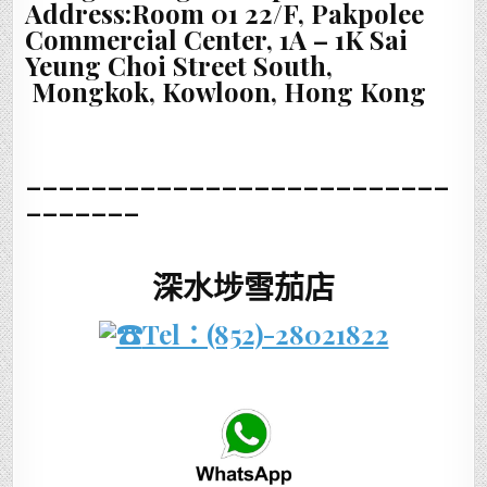
Address:Room 01 22/F, Pakpolee
Commercial Center, 1A – 1K Sai
Yeung Choi Street South,
Mongkok, Kowloon, Hong Kong
__________________________
_______
深水埗雪茄店
Tel：(852)-28021822