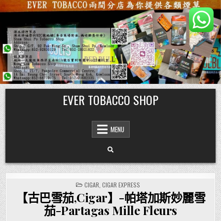
Skip
EVER TOBACCO SHOP
to
content
MENU
POSTED
CIGAR
,
CIGAR EXPRESS
IN
【古巴雪茄,Cigar】-帕塔加斯妙麗雪
茄-Partagas Mille Fleurs