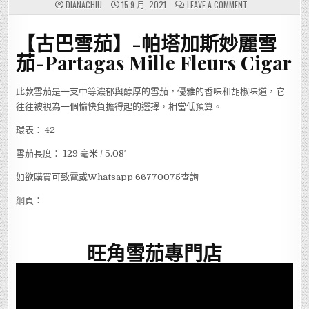
ON
DIANACHIU
15 9 月, 2021
LEAVE A COMMENT
【古
巴
雪
【古巴雪茄】-帕塔加斯妙麗雪
茄,CIGAR】-
帕
塔
茄-Partagas Mille Fleurs Cigar
加
斯
妙
麗
此款雪茄是一支中等濃郁與醇厚的雪茄，優雅的香味和胡椒味道，它
雪
茄-
往往被視為一個愉快負擔得起的選擇，相當低預算。
PARTAGAS
MILLE
FLEURS
環表： 42
雪茄長度： 129 毫米 / 5.08′
如欲購買可致電或Whatsapp 66770075查詢
網頁：
旺角雪茄專門店