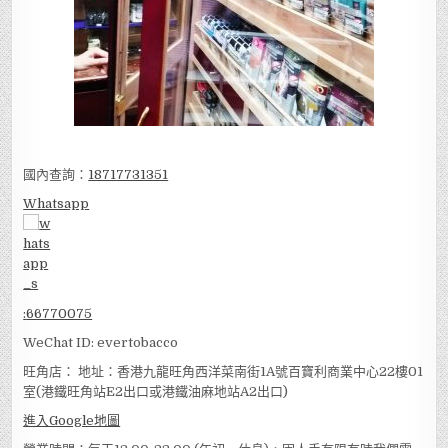
國內查詢：
18717731351
Whatsapp
:
66770075
WeChat ID: evertobacco
旺角店： 地址：香港九龍旺角西洋菜南街1A號百寶利商業中心22樓01
室(港鐵旺角站E2出口或港鐵油麻地站A2出口)
進入Google地圖