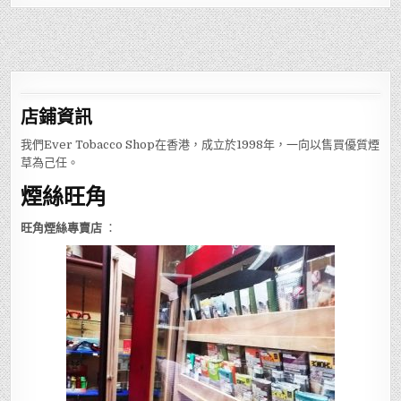
店鋪
資訊
我們Ever Tobacco Shop在香港，成立於1998年，一向以售買優質煙
草為己任。
煙絲旺角
旺角煙絲專賣店
：