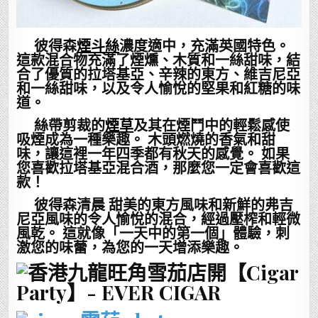
彼得森
煙斗絲
濃度適中，充滿英國特色。
這款混合物充滿了煙燻、木質和一絲甜味，結
合了優質的拉塔基亞、辛辣的東方、維吉尼亞
和一絲甜味，以及令人愉悅的堅果和紅糖的味
道。
絲帶剪裁的
煙草
及其在煙鬥中的輕鬆感使
吸煙成為一種樂趣。 木頭燃燒的香氣和甜
味，讓這裡一年四季都有秋天的感覺。 如果
您喜歡拉塔基亞混合酒，那麼您一定會喜歡這
款！
彼得森清晨 甜美的東方風味和新鮮的弗吉
尼亞風味的令人愉悅的混合，經過壓榨和輕微
風乾。 這就像「一天中的第一個」體驗，刺
激您的味蕾，為您的一天增添樂趣。