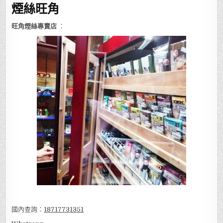
煙絲旺角
旺角煙絲專賣店
：
國內查詢：
18717731351