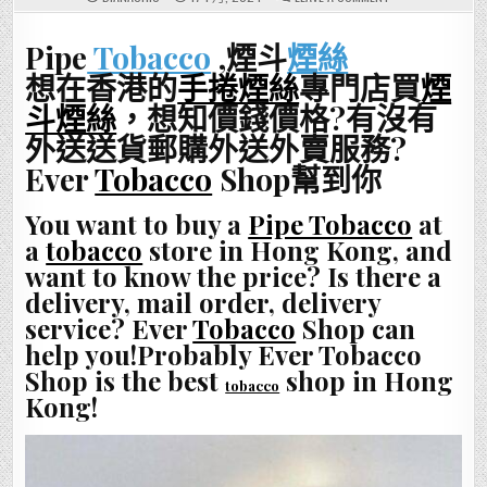
邊
間
香
Pipe
Tobacco
,煙斗
煙絲
港
手
捲
想在香港的
手捲煙絲
專門店買
煙
煙
絲
斗煙絲
，想知價錢價格?有沒有
專
門
外送送貨郵購外送外賣服務?
店
有
PETERSON
Ever
Tobacco
Shop幫到你
煙
斗
絲
You want to buy a
Pipe Tobacco
at
-
彼
a
tobacco
store in Hong Kong, and
得
森
want to know the price? Is there a
煙
斗
delivery, mail order, delivery
絲?
service? Ever
Tobacco
Shop can
help you!Probably Ever Tobacco
Shop is the best
shop in Hong
tobacco
Kong!