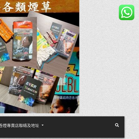
煙絲手卷煙專賣店聯絡及地址