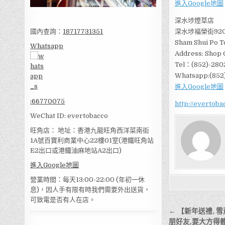
進入Google地圖
深水埗煙草店
國內查詢：
18717731351
深水埗福榮街92
Sham Shui Po T
Whatsapp
Address: Shop C
Tel：(852)-280
Whatsapp:(852
進入Google地圖
:
66770075
http://evertob
WeChat ID: evertobacco
旺角店： 地址：香港九龍旺角西洋菜南街
1A號百寶利商業中心22樓01室(港鐵旺角站
E2出口或港鐵油麻地站A2出口)
進入Google地圖
營業時間：每天13:00-22:00 (年初一休
息)，因人手有限有時我們需要外出送貨，
可致電是否有人在店。
文
← 【新年送禮, 
朋好友,要大方得