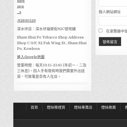
個人網站網址
:
92830129
深水埗店：深水埗福榮街92C號地舖
在瀏覽器中
Sham Shui Po Tobacco Shop Address:
Shop C G/F, 92 Fuk Wing St., Sham Shui
Po, Kowloon
進入Google地圖
營業時間：每天13:15-21:45 (年初一、二及
三休息)，因人手有限有時我們需要外出送
貨，可致電是否有人在店。
首頁
煙絲哪裡買
煙絲專賣店
煙絲推薦