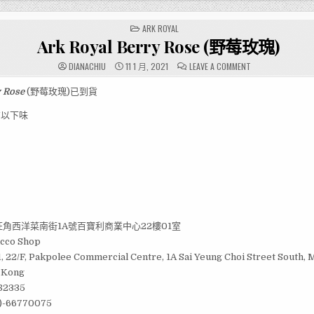
POSTED
ARK ROYAL
IN
Ark Royal Berry Rose (野莓玫瑰)
ON
DIANACHIU
11 1 月, 2021
LEAVE A COMMENT
ARK
ROYAL
BERRY
y Rose
(野莓玫瑰)已到貨
ROSE
(野
有以下味
莓
玫
瑰)
角西洋菜南街1A號百寶利商業中心22樓01室
cco Shop
, 22/F, Pakpolee Commercial Centre, 1A Sai Yeung Choi Street South,
 Kong
82335
)-66770075