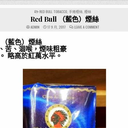
POSTED
RED BULL TOBACCO
,
手捲煙絲
,
煙絲
IN
Red Bull （藍色）煙絲
ON
ADMIN
17 9 月, 2017
LEAVE A COMMENT
RED
BULL
（藍
ll （藍色）煙絲
色）
煙
、苦、涸喉，煙味粗豪
絲
。 略高於紅萬水平。