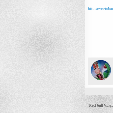
http://evertob
文
← Red bull Vi