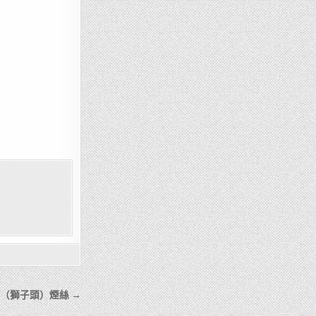
n （獅子頭）煙絲 →