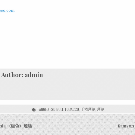
acco.com
Author:
admin
TAGGED
RED BULL TOBACCO
,
手捲煙絲
,
煙絲
rginia （綠色）煙絲
Samso