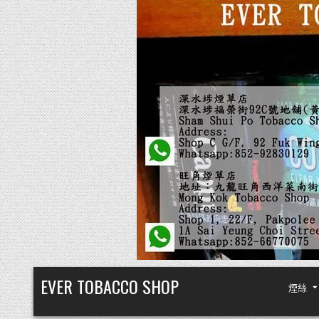
Skip
EVER TOBACCO SHOP
煙絲
to
content