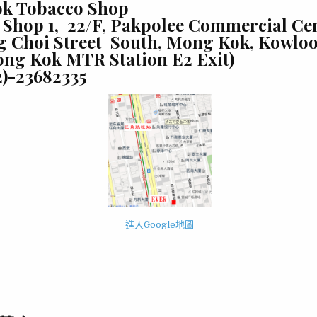
k Tobacco Shop
 Shop 1, 22/F, Pakpolee Commercial Cen
g Choi Street South, Mong Kok, Kowlo
ng Kok MTR Station E2 Exit)
)-23682335
進入Google地圖