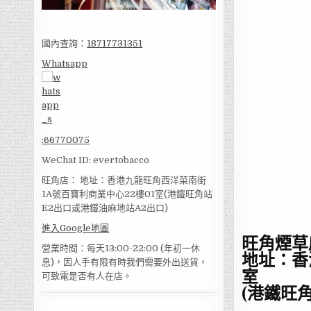
國內查詢：
18717731351
Whatsapp
:
66770075
WeChat ID: evertobacco
旺角店： 地址：香港九龍旺角西洋菜南街
1A號百寶利商業中心22樓01室(港鐵旺角站
E2出口或港鐵油麻地站A2出口)
進入Google地圖
旺角煙草
營業時間：每天13:00-22:00 (年初一休
地址：香
息)，因人手有限有時我們需要外出送貨，
室
可致電是否有人在店。
(港鐵旺