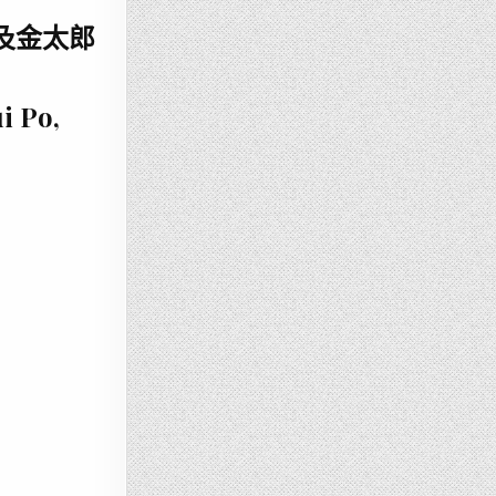
及金太郎
i Po,