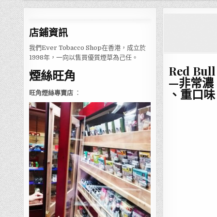
店鋪
資訊
我們Ever Tobacco Shop在香港，成立於
1998年，一向以售買優質煙草為己任。
Red Bu
煙絲旺角
—非常濃
、重口味
旺角煙絲專賣店
：