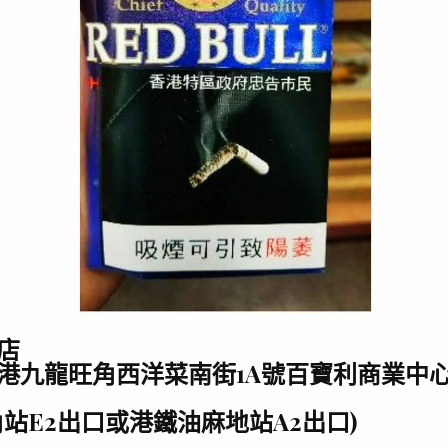
店
港九龍旺角西洋菜南街1A號百寶利商業中心2
角站E2出口或港鐵油麻地站A2出口)