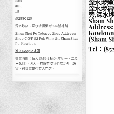
深水埗煙
深水埗福
旁,深水
:
92830129
Sham Sh
Address:
深水埗店：深水埗福榮街92C號地舖
Kowloon
Sham Shui Po Tobacco Shop Address:
(Sham Sh
Shop C G/F, 92 Fuk Wing St., Sham Shui
Po, Kowloon
Tel：(85
進入Google地圖
營業時間：每天13:15-21:45 (年初一、二及
三休息)，因人手有限有時我們需要外出送
貨，可致電是否有人在店。