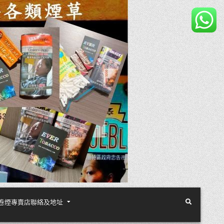
煙絲手卷煙專賣店聯絡及地址