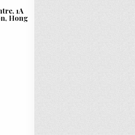
tre, 1A
on, Hong