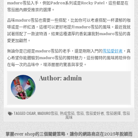
maduro雪茄入手，例如Padron系列或是Rocky Patel，這些都是在
雪茄圈內頗受推崇的選擇。
品味maduro雪茄也需要一些搭配，比如你可以考慮搭配一杯濃郁的咖
啡或是一杯紅酒，這樣可以更好地提升maduro雪茄的風味。最近我就
試著搭配了一款波特酒，結果這種濃厚的香氣讓我對maduro雪茄的喜
愛更加翩然。
無論你是已經是maduro雪茄的老手，還是剛剛入門的
雪茄愛好者
，真
心希望你能體驗到maduro雪茄的獨特魅力。這份獨特的風味將陪伴你
在每一次的品味中，增添層層的驚喜與享受。
Author:
admin
TAGGED
CIGAR
,
MADURO雪茄
,
熟成雪茄
,
雪茄
,
雪茄愛好者
,
雪茄選擇
,
雪茄
風味
文
掌握ever shop的三個關鍵策略，讓你的網路商店在2025年脫穎而