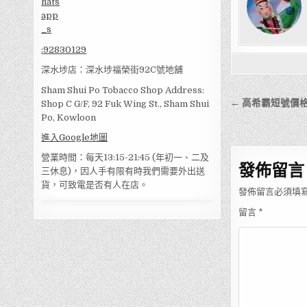
:
92830129
深水埗店：深水埗福榮街92C號地舖
Sham Shui Po Tobacco Shop Address:
文
← 高希霸短號價
Shop C G/F, 92 Fuk Wing St., Sham Shui
章
Po, Kowloon
導
進入Google地圖
覽
營業時間：每天13:15-21:45 (年初一、二及
發佈留言
三休息)，因人手有限有時我們需要外出送
貨，可致電是否有人在店。
發佈留言必須填
留言
*