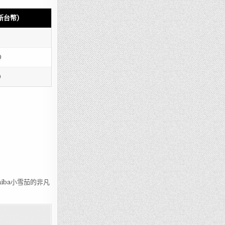
新台幣)
0
0
iba小雪茄的非凡