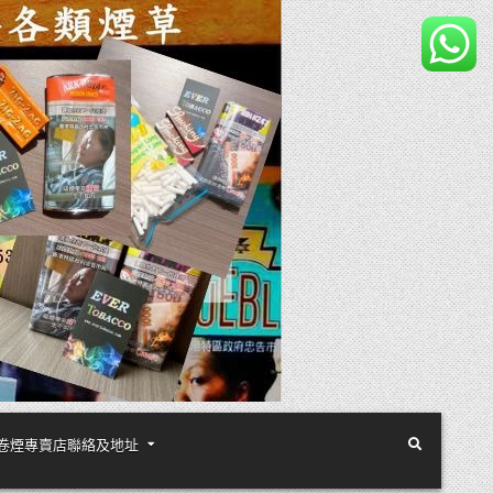
煙絲手卷煙專賣店聯絡及地址