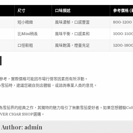
尺寸
口味描述
參考價格 (
短小精緻
風味濃郁，口感豐富
800-1200
比Mini稍長
風味平衡，口感柔和
1000-150
口徑較粗
風味飽滿，煙量充足
1200-180
參考，實際價格可能因市場行情等因素而有所浮動。
ba小雪茄時，建議您親自到店體驗，或諮詢專業人員的意見。
茄作為雪茄界的經典之作，其獨特的魅力吸引了無數雪茄愛好者。如果您想體驗Coh
ER CIGAR SHOP選購。
Author:
admin