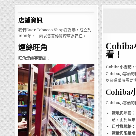
店鋪
資訊
我們Ever Tobacco Shop在香港，成立於
1998年，一向以售買優質煙草為己任。
Cohib
煙絲旺角
看！
旺角煙絲專賣店
：
Cohiba小雪茄
，
Cohiba小雪茄
以及選購時需要
Cohi
Cohiba小雪
產地與年份：
茄，由於陳年
尺寸與規格：
產量與限量版