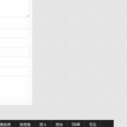
購服務
捲煙機
煙斗
煙絲
CIGAR
雪茄