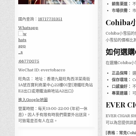
銷售渠道：
不
市場供需：
市
國內查詢：
18717731351
Cohib
Whatsapp
Cohiba小雪
小雪茄的價格比
如何選購C
:
66770075
在選購Cohib
WeChat ID: evertobacco
正品保障：
選
旺角店： 地址：香港九龍旺角西洋菜南街
保存環境：
C
1A號百寶利商業中心22樓01室(港鐵旺角站
口感偏好：
不
E2出口或港鐵油麻地站A2出口)
專業建議：
可
進入Google地圖
EVER 
營業時間：每天13:00-22:00 (年初一休
息)，因人手有限有時我們需要外出送貨，
EVER CIGA
可致電是否有人在店。
可以為您提供詳盡
[表格：常見Coh