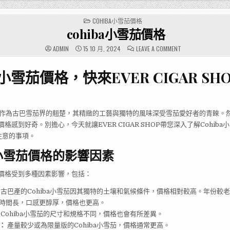
POSTED
COHIBA小雪茄價格
IN
cohiba小雪茄價格
ON
ADMIN
15 10 月, 2024
LEAVE A COMMENT
COHIBA
小
雪
a小雪茄價格，快來EVER CIGAR SH
茄
價
格
作為古巴雪茄界的翹楚，其精緻的工藝與獨特的風味深受雪茄愛好者的青睞。
的價格感到好奇。別擔心，今天就讓EVER CIGAR SHOP帶您深入了解Cohib
注意的事項。
ba小雪茄價格的影響因素
茄的價格受到多種因素影響，包括：
古巴產的Cohiba小雪茄因其獨特的土壤和氣候條件，價格相對較高。年份較老的
時間長，口感更醇厚，價格也更高。
Cohiba小雪茄的尺寸和規格不同，價格也會有所差異。
：
產量較少或為限量版的Cohiba小雪茄，價格通常更高。