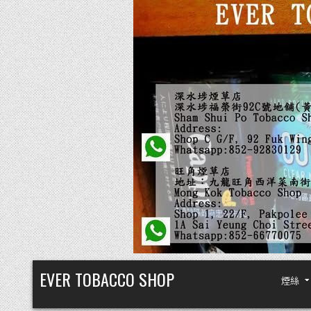
Skip
EVER TOBACCO SHOP
煙絲
to
content