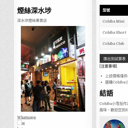
煙絲深水埗
型號
深水埗煙絲專賣店
Cohiba Mini
Cohiba Short
Cohiba Club
匯出到試算表
[注意事項]
上述價格僅供
選購Cohi
結語
Cohiba小雪
風味，歡迎您到EV
Whatsapp