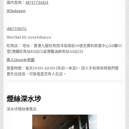
國內查詢：
18717731351
Whatsapp
:
66770075
WeChat ID: evertobacco
旺角店： 地址：香港九龍旺角西洋菜南街1A號百寶利商業中心22樓01
室(港鐵旺角站E2出口或港鐵油麻地站A2出口)
進入Google地圖
營業時間：每天13:00-22:00 (年初一休息)，因人手有限有時我們需
要外出送貨，可致電是否有人在店。
煙絲深水埗
深水埗煙絲專賣店