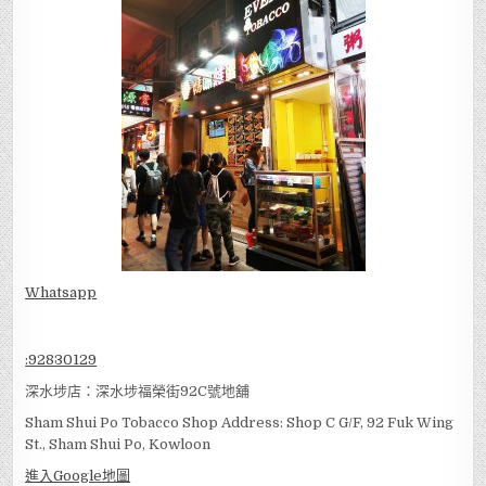
Whatsapp
:
92830129
深水埗店：深水埗福榮街92C號地舖
Sham Shui Po Tobacco Shop Address: Shop C G/F, 92 Fuk Wing
St., Sham Shui Po, Kowloon
進入Google地圖