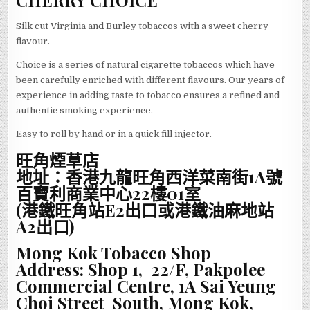
CHERRY CHOICE
Silk cut Virginia and Burley tobaccos with a sweet cherry
flavour.
Choice is a series of natural cigarette tobaccos which have
been carefully enriched with different flavours. Our years of
experience in adding taste to tobacco ensures a refined and
authentic smoking experience.
Easy to roll by hand or in a quick fill injector.
旺角煙草店
地址：香港九龍旺角西洋菜南街1A號
百寶利商業中心22樓01室
(港鐵旺角站E2出口或港鐵油麻地站
A2出口)
Mong Kok Tobacco Shop
Address: Shop 1, 22/F, Pakpolee
Commercial Centre, 1A Sai Yeung
Choi Street South, Mong Kok,