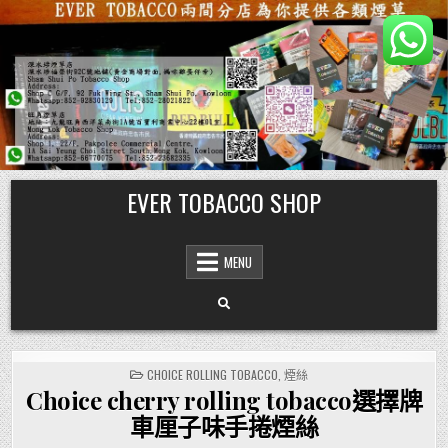
Skip
EVER TOBACCO SHOP
to
content
MENU
POSTED
CHOICE ROLLING TOBACCO
,
煙絲
IN
Choice cherry rolling tobacco選擇牌
車厘子味手捲煙絲