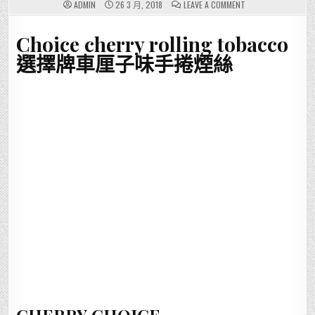
ON
ADMIN
26 3 月, 2018
LEAVE A COMMENT
CHOICE
CHERRY
ROLLING
Choice cherry rolling tobacco
TOBACCO
選
擇
選擇牌車厘子味手捲煙絲
牌
車
厘
子
味
手
捲
煙
絲