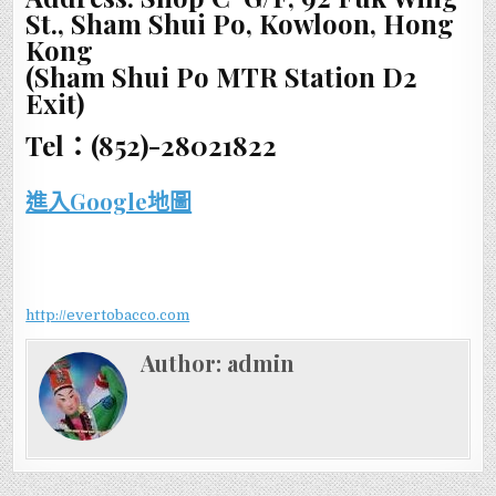
St., Sham Shui Po, Kowloon, Hong
Kong
(Sham Shui Po MTR Station D2
Exit)
Tel：(852)-28021822
進入Google地圖
http://evertobacco.com
Author:
admin