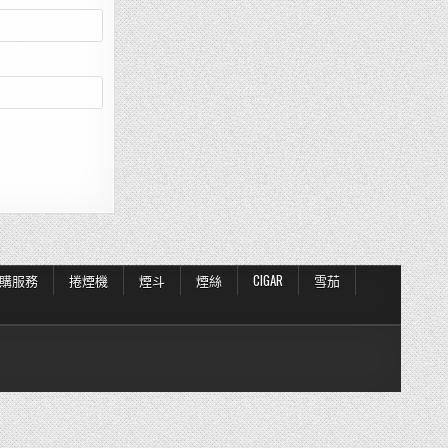
購服務
捲煙機
煙斗
煙絲
CIGAR
雪茄