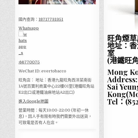
國內查詢：
18717731351
Whatsapp
旺角煙草
地址：香
室
(港鐵旺
:
66770075
Mong Ko
WeChat ID: evertobacco
Address:
旺角店： 地址：香港九龍旺角西洋菜南街
Sai Yeun
1A號百寶利商業中心22樓01室(港鐵旺角站
Kong(Mo
E2出口或港鐵油麻地站A2出口)
Tel：(852
進入Google地圖
營業時間：每天13:00-22:00 (年初一休
息)，因人手有限有時我們需要外出送貨，
可致電是否有人在店。