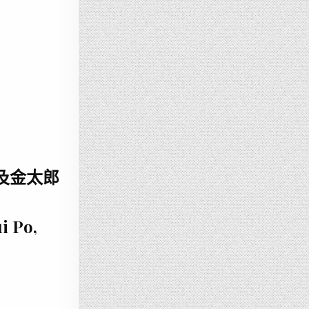
及金太郎
i Po,