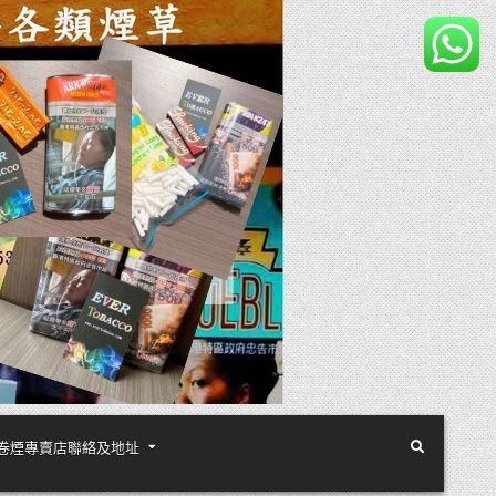
煙絲手卷煙專賣店聯絡及地址