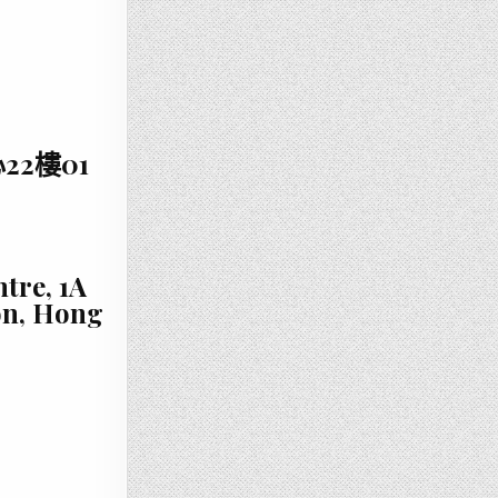
2樓01
tre, 1A
on, Hong