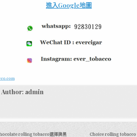
進入Google地圖
acco.com
Author:
admin
chocolate rolling tobacco選擇牌黑
Choice rolling tob