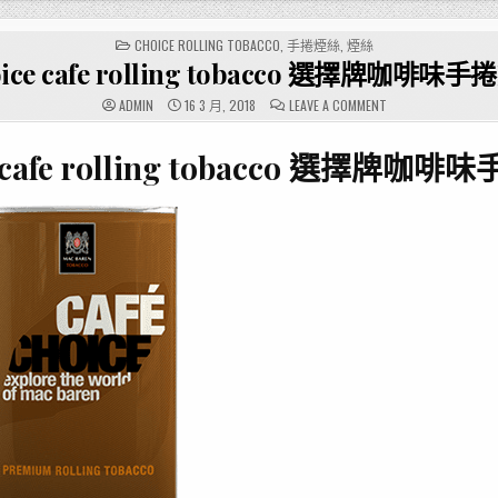
POSTED
CHOICE ROLLING TOBACCO
,
手捲煙絲
,
煙絲
IN
ice cafe rolling tobacco 選擇牌咖啡味
ON
ADMIN
16 3 月, 2018
LEAVE A COMMENT
CHOICE
CAFE
ROLLING
e cafe rolling tobacco 選擇牌咖
TOBACCO
選
擇
牌
咖
啡
味
手
捲
煙
絲