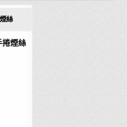
手捲煙絲
啡味手捲煙絲