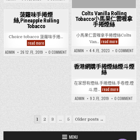
ROLLING
煙
煙
TOBACCO
絲?
絲-
RAW
Colts Vanilla Rolling
ROLLING
菠蘿味手捲煙
TOBACCO
Tobacco小馬果仁雲喱拿
絲,Pineapple Rolling
Posted
手捲煙絲
Tobacco
in
小馬果仁雲喱拿手捲煙絲Colts
Choice tobacco 菠蘿味手捲…
Colts
read more
Van…
菠
read more
Vanilla
蘿
Rolling
ON
味
ADMIN
4 4 月, 2023
0 COMMENT
ON
ADMIN
26 12 月, 2019
0 COMMENT
Tobacco
COL
手
菠
小
VAN
捲
蘿
馬
ROL
煙
味
果
TOB
香港網購手捲煙絲煙斗煙
絲,Pineapple
手
仁
小
Rolling
捲
絲
Posted
馬
雲
煙
Tobacco
果
喱
絲,PINEAPPLE
in
仁
拿
ROLLING
在家想有煙絲,手捲煙絲,手卷煙,煙
雲
手
TOBACCO
喱
香
read more
捲
斗,煙…
拿
港
煙
手
網
絲
ON
ADMIN
9 3 月, 2019
0 COMMENT
捲
購
香
煙
手
港
絲
捲
網
煙
購
Posts
絲
手
1
2
3
...
5
Older posts →
捲
煙
煙
pagination
斗
絲
煙
煙
絲
斗
MENU
煙