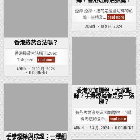
絲？香港煙絲店推薦！
Posted
Posted
in
in
煙絲 煙絲，指的是經過切碎的菸
想
read more
葉，是捲菸…
買
Ark
ADMIN
10 9 月, 2024
Royal
或
Choice
煙
香港捲菸合法嗎？
絲？
Posted
香
港
香港捲菸合法嗎？Ever
in
煙
香
read more
Tobacco…
絲
港
店
捲
ADMIN
15 10 月, 2024
推
菸
ON
0 COMMENT
薦！
合
香
法
港
嗎？
捲
菸
香港又加煙稅，大家點
合
Posted
法
睇？手捲煙絲會是另一選
嗎？
in
擇？
有些吸煙者朋友因加煙稅，可能
香
read more
會考慮轉食手…
港
又
ON
ADMIN
3 3 月, 2024
0 COMMENT
加
香
煙
港
手卷煙絲與成煙：一種細
稅，
又