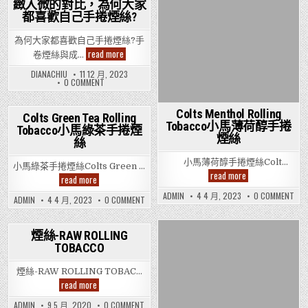
緻入微的對比，為何大家
大
加
家
煙
都喜歡自己手捲煙絲?
Posted
稅
點
大
睇？
in
家
手
為何大家都喜歡自己手捲煙絲?手
點
捲
手
read more
睇
卷煙絲與成…
煙
卷
手
絲
煙
捲
DIANACHIU
11 12 月, 2023
會
絲
煙
ON
0 COMMENT
是
絲
與
手
另
會
成
卷
一
是
煙：
煙
選
另
Colts Menthol Rolling
絲
一
Colts Green Tea Rolling
擇？
一
與
種
Tobacco小馬薄荷醇手捲
選
Tobacco小馬綠茶手捲煙
Posted
成
細
擇
煙絲
煙：
絲
緻
in
一
入
種
微
小馬薄荷醇手捲煙絲Colt…
細
小馬綠茶手捲煙絲Colts Green …
的
緻
Colts
read more
對
Colts
read more
入
Menthol
比，
Green
微
Rolling
為
ON
Tea
ADMIN
4 4 月, 2023
0 COMMENT
的
ON
ADMIN
4 4 月, 2023
0 COMMENT
Tobacco
COL
何
Rolling
對
COLTS
小
MEN
大
Tobacco
比，
GREEN
馬
ROL
為
家
小
TEA
薄
TOB
何
都
馬
ROLLING
煙絲-RAW ROLLING
荷
小
大
喜
綠
TOBACCO
Posted
馬
醇
TOBACCO
家
Posted
歡
小
茶
薄
手
都
馬
自
手
in
荷
in
喜
捲
綠
己
捲
醇
歡
煙絲-RAW ROLLING TOBAC…
煙
茶
手
煙
手
自
絲
手
煙
read more
捲
絲
捲
己
捲
絲-
煙
煙
手
煙
RAW
絲?
絲
捲
ON
ADMIN
9 5 月, 2020
0 COMMENT
絲