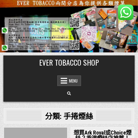
Skip
EVER TOBACCO SHOP
to
content
MENU
分類:
手捲煙絲
想買Ark Royal或Choice煙