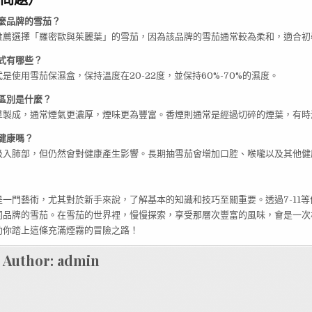
麼品牌的雪茄？
推薦選擇「羅密歐與茱麗葉」的雪茄，因為該品牌的雪茄通常較為柔和，適合初
式有哪些？
是使用雪茄保濕盒，保持溫度在20-22度，並保持60%-70%的濕度。
區別是什麼？
草製成，通常煙氣更濃厚，煙味更為豐富。香煙則通常是經過切碎的煙葉，有時
健康嗎？
吸入肺部，但仍然會對健康產生影響。長期抽雪茄會增加口腔、喉嚨以及其他健
一門藝術，尤其對於新手來說，了解基本的知識和技巧至關重要。透過7-11
同品牌的雪茄。在雪茄的世界裡，慢慢探索，享受那層次豐富的風味，會是一次
助你踏上這條充滿煙霧的冒險之路！
Author:
admin