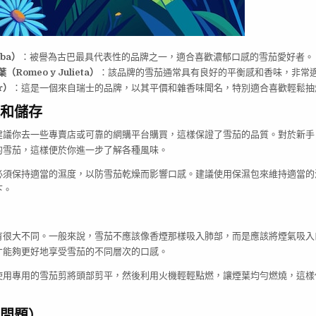
ba）
：被譽為古巴最具代表性的品牌之一，適合喜歡濃郁口感的雪茄愛好者。
Romeo y Julieta）
：該品牌的雪茄通常具有良好的平衡感和香味，非常
er）
：這是一個來自瑞士的品牌，以其平價和雜香味聞名，特別適合喜歡輕鬆抽
和儲存
建議你去一些專賣店或可靠的網購平台購買，這樣保證了雪茄的品質。對於新手
的雪茄，這樣便於你進一步了解各種風味。
必須保持適當的濕度，以防雪茄乾燥而影響口感。建議使用保濕包來維持適當的
下。
有很大不同。一般來說，雪茄不應該像香煙那樣吸入肺部，而是應該將煙氣吸入
才能夠更好地享受雪茄的不同層次的口感。
使用專用的雪茄剪將頭部剪平，然後利用火機輕輕點燃，讓煙葉均勻燃燒，這樣
。
見問題）