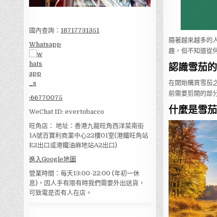
國內查詢：
18717731351
隨著越來越多的
Whatsapp
趣，但不知道從
認識雪茄的
在開始購買雪茄
前需要剪開的部
:
66770075
什麼是雪茄
WeChat ID: evertobacco
旺角店： 地址：香港九龍旺角西洋菜南街
1A號百寶利商業中心22樓01室(港鐵旺角站
E2出口或港鐵油麻地站A2出口)
進入Google地圖
營業時間：每天13:00-22:00 (年初一休
息)，因人手有限有時我們需要外出送貨，
可致電是否有人在店。