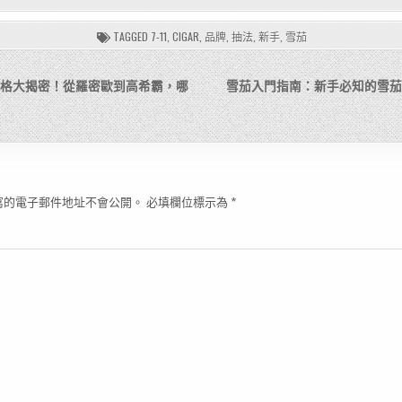
TAGGED
7-11
,
CIGAR
,
品牌
,
抽法
,
新手
,
雪茄
茄價格大揭密！從羅密歐到高希霸，哪
雪茄入門指南：新手必知的雪茄
寫的電子郵件地址不會公開。
必填欄位標示為
*