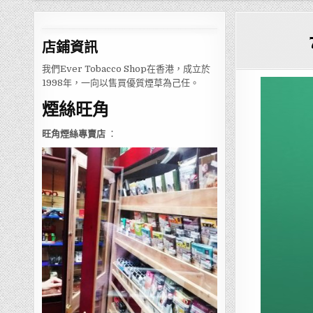
店鋪
資訊
我們Ever Tobacco Shop在香港，成立於
1998年，一向以售買優質煙草為己任。
煙絲旺角
旺角煙絲專賣店
：