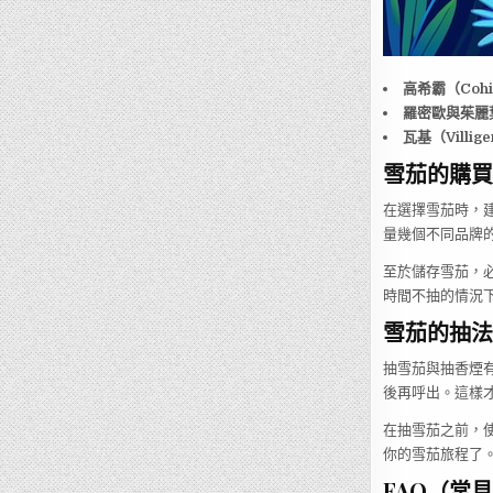
高希霸（Cohi
羅密歐與茱麗葉（
瓦基（Villig
雪茄的購買
在選擇雪茄時，
量幾個不同品牌
至於儲存雪茄，
時間不抽的情況
雪茄的抽法
抽雪茄與抽香煙
後再呼出。這樣
在抽雪茄之前，
你的雪茄旅程了
FAQ（常