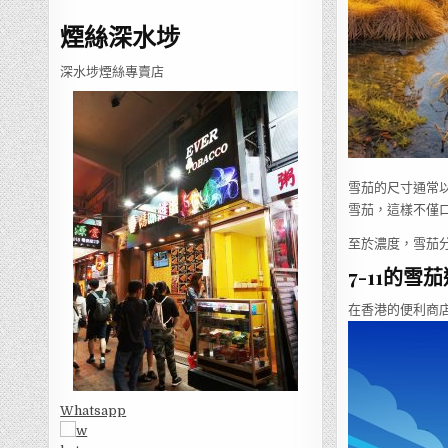
煙絲深水埗
深水埗煙絲專賣店
雪茄的尺寸通常
雪茄，這樣不僅
至於濃度，雪茄
7-11的雪
在香港的便利商店
Whatsapp