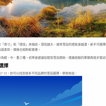
以「英寸」和「環徑」來描述。環徑越大，通常雪茄的煙氣會越濃。新手可選擇
口感柔和，價格也相對較實惠。
分為輕、中、重三種。初學者建議從輕型雪茄開始，隨著經驗的累積再逐步嘗試
茄選擇
7-11，你可以找到很多不同品牌的雪茄選擇。舉例來說：