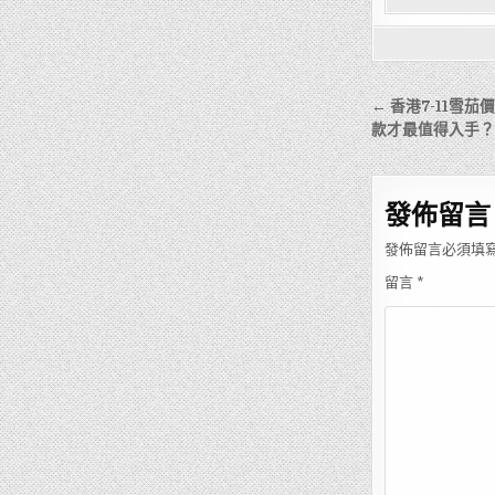
文
← 香港7-11雪
章
款才最值得入手？
導
覽
發佈留言
發佈留言必須填
留言
*