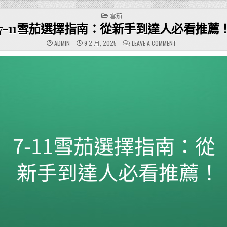
POSTED
雪茄
IN
7-11雪茄選擇指南：從新手到達人必看推薦
ON
ADMIN
9 2 月, 2025
LEAVE A COMMENT
7-
11
雪
茄
選
擇
指
南：
從
新
手
到
達
人
必
看
推
薦！