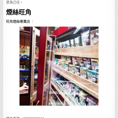
草為己任。
煙絲旺角
旺角煙絲專賣店
：