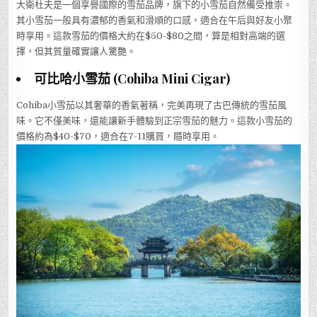
大衛杜夫是一個享譽國際的雪茄品牌，旗下的小雪茄自然備受推崇。
其小雪茄一般具有濃郁的香氣和滑順的口感，適合在午后與好友小聚
時享用。這款雪茄的價格大約在$50-$80之間，算是相對高端的選
擇，但其質量確實讓人驚艷。
可比哈小雪茄 (Cohiba Mini Cigar)
Cohiba小雪茄以其奢華的香氣著稱，完美再現了古巴傳統的雪茄風
味。它不僅美味，還能讓新手體驗到正宗雪茄的魅力。這款小雪茄的
價格約為$40-$70，適合在7-11購買，隨時享用。