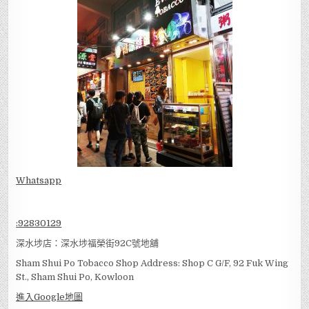
Whatsapp
:
92830129