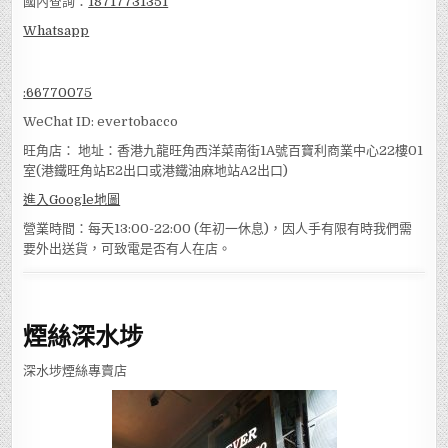
國內查詢：
18717731351
Whatsapp
:
66770075
WeChat ID: evertobacco
旺角店： 地址：香港九龍旺角西洋菜南街1A號百寶利商業中心22樓01
室(港鐵旺角站E2出口或港鐵油麻地站A2出口)
進入Google地圖
營業時間：每天13:00-22:00 (年初一休息)，因人手有限有時我們需
要外出送貨，可致電是否有人在店。
煙絲深水埗
深水埗煙絲專賣店