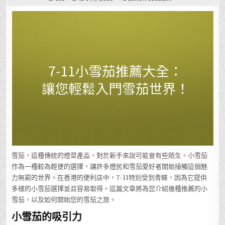
7-
11
小
雪
茄
推
薦
大
全：
讓
您
輕
鬆
入
門
雪
茄
世
界！
雪茄，這種傳統的煙草產品，對於新手來說可能會有些陌生。小雪茄
作為一種較為輕便的選擇，讓許多煙民和雪茄愛好者開始接觸這個魅
力無窮的世界。在香港的便利店中，7-11特別受到青睞，因為它提供
多樣的小雪茄選擇並且容易取得。這篇文章將為您介紹幾種推薦的小
雪茄，以及如何開始您的雪茄之旅。
小雪茄的吸引力