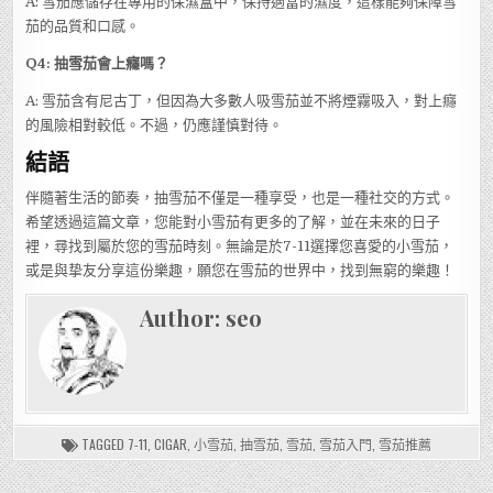
A: 雪茄應儲存在專用的保濕盒中，保持適當的濕度，這樣能夠保障雪
茄的品質和口感。
Q4: 抽雪茄會上癮嗎？
A: 雪茄含有尼古丁，但因為大多數人吸雪茄並不將煙霧吸入，對上癮
的風險相對較低。不過，仍應謹慎對待。
結語
伴隨著生活的節奏，抽雪茄不僅是一種享受，也是一種社交的方式。
希望透過這篇文章，您能對小雪茄有更多的了解，並在未來的日子
裡，尋找到屬於您的雪茄時刻。無論是於7-11選擇您喜愛的小雪茄，
或是與挚友分享這份樂趣，願您在雪茄的世界中，找到無窮的樂趣！
Author:
seo
TAGGED
7-11
,
CIGAR
,
小雪茄
,
抽雪茄
,
雪茄
,
雪茄入門
,
雪茄推薦