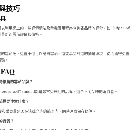
與技巧
具
以利用網上的一些評價網站及手機應用程序查詢各品牌的評分，如「Cigar Afic
到最新的雪茄評價和價格。
門的雪茄吧，這裡不僅可以購買雪茄，還能享受舒適的抽煙環境，從而獲得更豐
體驗。
FAQ
值得推薦的雪茄品牌？
Montecristo和Trinidad都是非常受歡迎的品牌，適合不同品味的消費者。
雪茄需要注意什麼？
年齡和購買量是否在法律允許的範圍内，同時注意保存條件。
茄的品質？