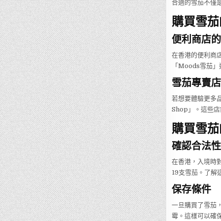
合適的雪茄不僅
購買雪茄
便利商店的
在香港的便利商店
「Moods雪茄
雪茄專賣店
若想要體驗更多品牌
Shop」。這些
購買雪茄
確認合法性
在香港，入境時
19支雪茄。了解
保存條件
一旦購買了雪茄，
霉。這樣可以確