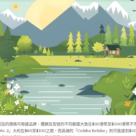
茄的價格可根據品牌、種類及型號的不同範圍大致在$30港幣至$500港幣不
to No. 2」大約在$60至$100之間，而高端的「Cohiba Behike」則可能達到