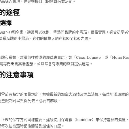
是品味的表現，也是根據自己的預算來做決定。
的途徑
選擇
如7-11和全家，通常可以找到一些熱門品牌的小雪茄，價格實惠，適合初學
」這種品牌的小雪茄，它們的價格大約在$30至$50之間。
和種類，建議前往香港的煙草專賣店，如「Cigar Lounge」或「Hong Kong 
店鋪專門出售高端雪茄，並且常會有專業的店員提供建議。
的注意事項
對雪茄有特定的限量規定。根據最新的加拿大酒精及煙草法規，每位年滿18歲
這些限制可以幫你免去不必要的麻煩。
正確的保存方式同樣重要。建議使用保濕箱（humidor）來保持雪茄的濕度
保每次抽雪茄時都能體驗到最佳的口感。