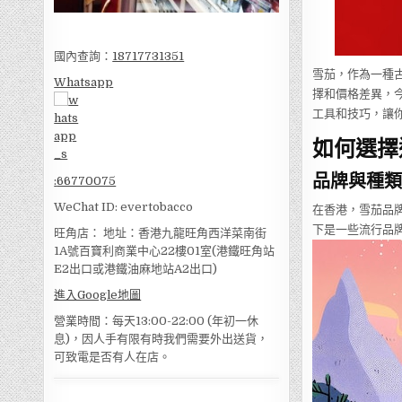
國內查詢：
18717731351
雪茄，作為一種
Whatsapp
擇和價格差異，
工具和技巧，讓
如何選擇
品牌與種類
:
66770075
WeChat ID: evertobacco
在香港，雪茄品牌
下是一些流行品
旺角店： 地址：香港九龍旺角西洋菜南街
1A號百寶利商業中心22樓01室(港鐵旺角站
E2出口或港鐵油麻地站A2出口)
進入Google地圖
營業時間：每天13:00-22:00 (年初一休
息)，因人手有限有時我們需要外出送貨，
可致電是否有人在店。