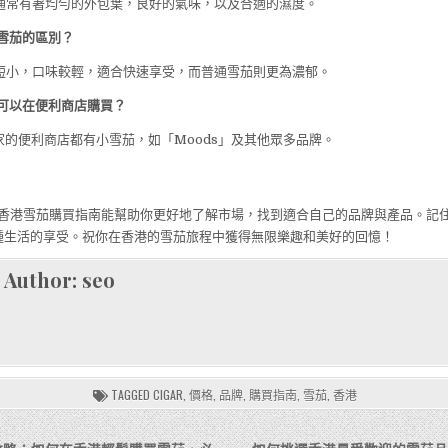
茄通常有著均勻的外包葉，良好的氣味，以及合適的濕度。
通雪茄的區別？
較短小，口味較輕，適合快速享受，而普通雪茄則更為濃郁。
的可以在便利商店購買？
1和全家的便利商店都有小雪茄，如「Moods」及其他眾多品牌。
4年香港雪茄購買指南能幫助你更好地了解市場，找到適合自己的品牌與產品。記
種生活的享受。祝你在香港的雪茄旅程中獲得無限樂趣和美好的回憶！
Author:
seo
TAGGED
CIGAR
,
價格
,
品牌
,
購買指南
,
雪茄
,
香港