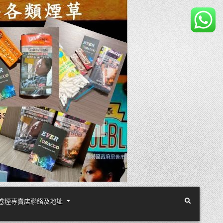
煙絲手卷煙專賣店聯絡及地址