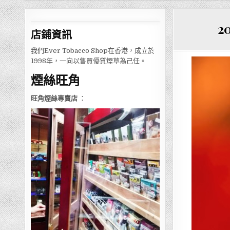
2
店鋪
資訊
我們Ever Tobacco Shop在香港，成立於
1998年，一向以售買優質煙草為己任。
煙絲旺角
旺角煙絲專賣店
：