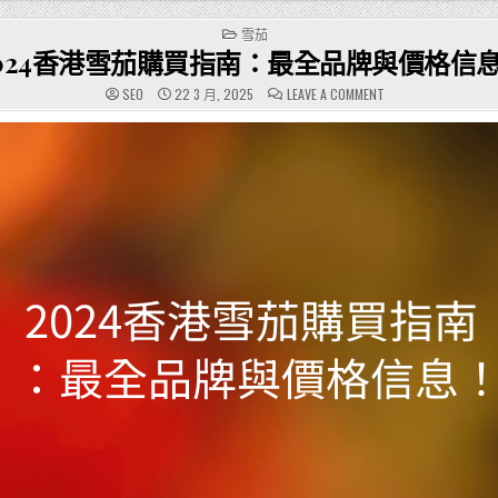
POSTED
雪茄
IN
024香港雪茄購買指南：最全品牌與價格信
ON
SEO
22 3 月, 2025
LEAVE A COMMENT
2024
香
港
雪
茄
購
買
指
南：
最
全
品
牌
與
價
格
信
息！