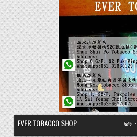
Skip
EVER TOBACCO SHOP
煙絲
to
content