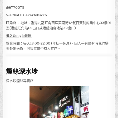
:
66770075
WeChat ID: evertobacco
旺角店： 地址：香港九龍旺角西洋菜南街1A號百寶利商業中心22樓01
室(港鐵旺角站E2出口或港鐵油麻地站A2出口)
進入Google地圖
營業時間：每天13:00-22:00 (年初一休息)，因人手有限有時我們需
要外出送貨，可致電是否有人在店。
煙絲深水埗
深水埗煙絲專賣店