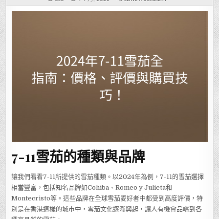
2024
年
7-
11
雪
茄
全
指
南：
價
格、
評
價
與
購
買
技
巧！
7-11雪茄的種類與品牌
讓我們看看7-11所提供的雪茄種類。以2024年為例，7-11的雪茄選擇
相當豐富，包括知名品牌如Cohiba、Romeo y Julieta和
Montecristo等。這些品牌在全球雪茄愛好者中都受到高度評價，特
別是在香港這樣的城市中，雪茄文化逐漸興起，讓人有機會品嚐到各