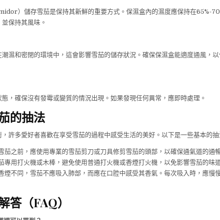
midor）儲存雪茄是保持其新鮮的重要方式。保濕盒內的濕度應保持在65%-7
，並保持其風味。
在潮濕和密閉的環境中，這會影響雪茄的儲存狀況。確保保濕盒能適度通風，以
狀態，確保沒有發霉或變質的情況出現。如果發現任何異常，應即時處理。
茄的抽法
術，許多愛好者喜歡在享受雪茄的過程中感受生活的美好。以下是一些基本的抽
雪茄之前，應使用專業的雪茄剪刀或刀具修剪雪茄的頭部，以確保通氣道的通
茄專用打火機或木棒，避免使用普通打火機或香煙打火機，以免影響雪茄的味
香煙不同，雪茄不應吸入肺部，而應在口腔中感受其香氣。每次吸入時，應慢
解答（FAQ）