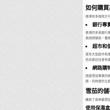
如何購買
香港有多個地方
銀行專
香港的多家銀行
員詢問幫助，獲
超市和
某些大型超市和便
些店面往往會有
網路購
透過雪茄專賣的
擠，同時便於比
雪茄的儲
購買了高希霸雪
使用保濕盒