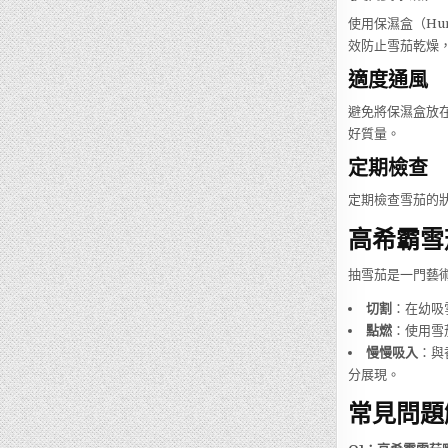
使用保濕盒（Hu
效防止雪茄乾燥
適度通風
避免將保濕盒放
好質量。
定期檢查
定期檢查雪茄的
高希霸雪
抽雪茄是一門藝
切割
：在幼吸
點燃
：使用雪
慢慢吸入
：與
分展現。
常見問題