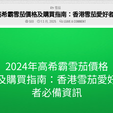
POSTED
雪茄
IN
年高希霸雪茄價格及購買指南：香港雪茄愛好
ON
SEO
1 3 月, 2025
LEAVE A COMMENT
2024
年
高
希
霸
雪
茄
價
格
及
購
買
指
南：
香
港
雪
茄
愛
好
者
必
備
資
訊