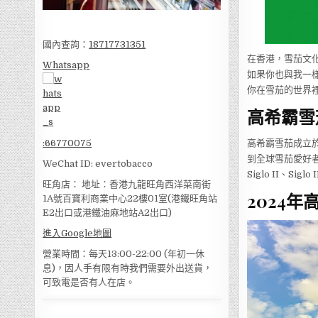
國內查詢：
18717731351
在香港，雪茄文化
Whatsapp
如果你也與我一
你在雪茄的世界
高希霸雪
高希霸雪茄成立
:
66770075
到全球雪茄愛好者
WeChat ID: evertobacco
Siglo II、Sig
旺角店： 地址：香港九龍旺角西洋菜南街
2024
1A號百寶利商業中心22樓01室(港鐵旺角站
E2出口或港鐵油麻地站A2出口)
進入Google地圖
營業時間：每天13:00-22:00 (年初一休
息)，因人手有限有時我們需要外出送貨，
可致電是否有人在店。