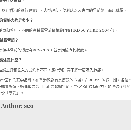
哪裡可以買到？
茄可以在香港的銀行專賣店、大型超市、便利店以及專門的雪茄網上商店購得。
茄的價格大約是多少？
型號和系列，不同的高希霸雪茄價格範圍從HKD 50至HKD 200不等。
高希霸雪茄？
以保持雪茄的濕度在65%-70%，並定期檢查其狀態。
該注意什麼？
、點燃工具和吸入方式均有不同，應特別注意不將雪茄吸入肺部。
霸雪茄作為頂尖品牌，在香港絕對有其廣泛的市場。在2024年的這一期，各位
及購買渠道，選擇最適合自己的高希霸雪茄，享受它的獨特魅力。希望你在雪茄
一份「享受」。
Author:
seo