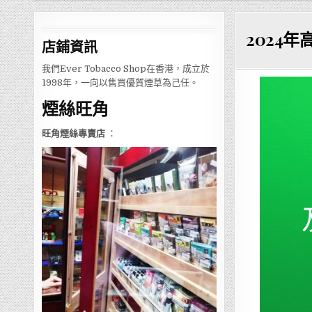
2024
店鋪
資訊
我們Ever Tobacco Shop在香港，成立於
1998年，一向以售買優質煙草為己任。
煙絲旺角
旺角煙絲專賣店
：