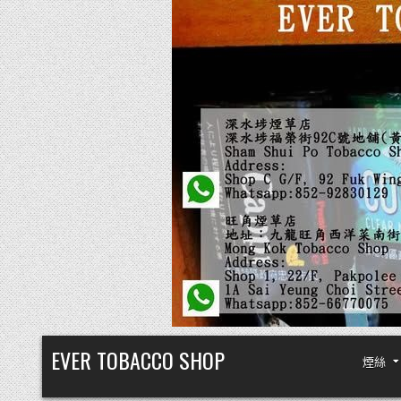
Skip
EVER TOBACCO SHOP
煙絲
to
content