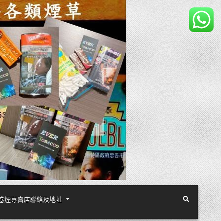
煙絲手卷煙專賣店聯絡及地址