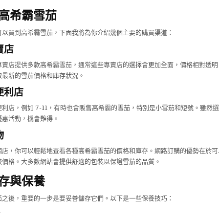
高希霸雪茄
可以買到高希霸雪茄，下面我將為你介紹幾個主要的購買渠道：
賣店
專賣店提供多款高希霸雪茄，通常這些專賣店的選擇會更加全面，價格相對透明
取最新的雪茄價格和庫存狀況。
便利店
利店，例如 7-11，有時也會販售高希霸的雪茄，特別是小雪茄和短號。雖然
優惠活動，機會難得。
物
網店，你可以輕鬆地查看各種高希霸雪茄的價格和庫存。網路訂購的優勢在於可
較價格。大多數網站會提供舒適的包裝以保證雪茄的品質。
存與保養
茄之後，重要的一步是要妥善儲存它們。以下是一些保養技巧：