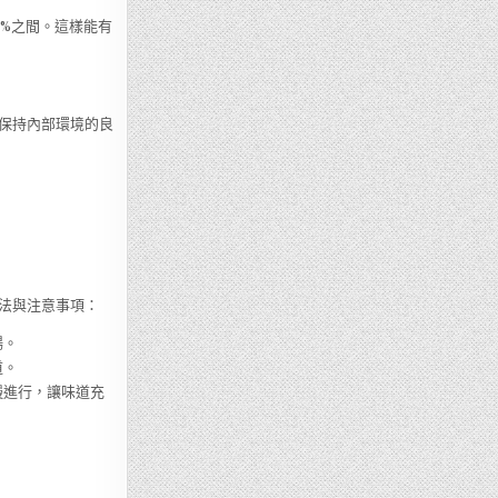
0%之間。這樣能有
保持內部環境的良
法與注意事項：
暢。
道。
慢進行，讓味道充