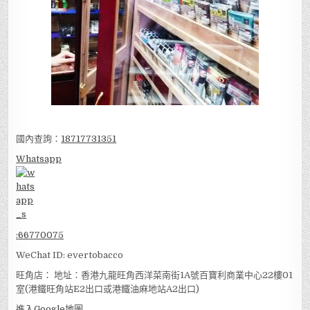
國內查詢：
18717731351
Whatsapp
:
66770075
WeChat ID: evertobacco
旺角店： 地址：香港九龍旺角西洋菜南街1A號百寶利商業中心22樓01
室(港鐵旺角站E2出口或港鐵油麻地站A2出口)
進入Google地圖