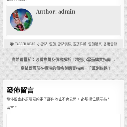
Author:
admin
TAGGED
CIGAR
,
小雪茄
,
雪茄
,
雪茄價格
,
雪茄推薦
,
雪茄購買
,
香港雪茄
文
高希霸雪茄：必看推薦及價格解析！精選小雪茄購買指南 →
章
← 高希霸雪茄在香港的價格與購買指南，千萬別錯過！
導
覽
發佈留言
發佈留言必須填寫的電子郵件地址不會公開。
必填欄位標示為
*
留言
*