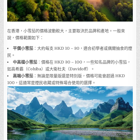
在香港，小雪茄的價格波動較大，主要取決於品牌和產地。一般來
說，價格範圍如下：
平價小雪茄
：大約每支 HKD 10 – 30，適合初學者或偶爾抽食的煙
民。
中高檔小雪茄
：價格在 HKD 30 – 100，一些知名品牌的小雪茄，
如高希霸（Cohiba）或大衛杜夫（Davidoff）。
高端小雪茄
：無論是限量版還是特別版，價格可能會超過 HKD
100，這通常是煙民收藏或特殊場合使用的選擇。