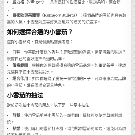
威力格（Villiger）
：具有良好的性價格比，味道柔和，適合新
手。
羅密歐與茱麗葉（Romeo y Julieta）
：這個品牌的雪茄也具有較
高的人氣，小雪茄則是喜好果香風味的煙民的好選擇。
如何選擇合適的小雪茄？
選擇小雪茄時，有幾個要點需要考慮：
口味
：你喜歡什麼樣的香味？是較濃烈的香氣，還是清新的味道？
根據自己的喜好選擇合適的品牌。
價格範圍
：根據你的預算選擇合適的雪茄品類。如果是新手，建議
先選擇平價小雪茄試試水。
場合作用
：如果你是為了慶祝一個特別的日子，可以考慮高端品牌
的小雪茄，讓這個場合更具特色。
小雪茄的抽法
對於初次抽小雪茄的朋友，以下是一些基本抽法：
剪裁
：使用雪茄剪將小雪茄的一端剪開，這樣可以使煙草順利燃
燒。
點燃
：使用專用的雪茄打火機，均勻點燃雪茄的頂端，避免因為燃