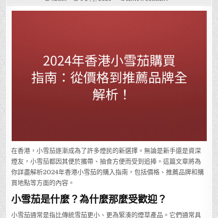
2024
年
香
港
小
雪
茄
購
買
指
南：
從
價
格
到
推
薦
品
牌
全
解
析！
在香港，小雪茄逐漸成為了許多煙民的新選擇。無論是新手還是資深
煙友，小雪茄都因其便於攜帶、抽食方便而受到追捧。這篇文章將為
你詳盡解析2024年香港小雪茄的購入指南，包括價格、推薦品牌和購
買地點等方面的內容。
小雪茄是什麼？為什麼那麼受歡迎？
小雪茄通常是指比傳統雪茄更小、更為緊湊的煙草產品。它們通常具