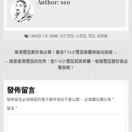
Author:
seo
TAGGED
7-11
,
CIGAR
,
古巴雪茄
,
小雪茄
,
雪茄
,
高希霸
文
香港雪茄愛好者必看！最全7-11小雪茄推薦與抽法指南 →
章
← 探索香港雪茄的世界：從7-11小雪茄到高希霸，每個雪茄愛好者必
導
看指南！
覽
發佈留言
發佈留言必須填寫的電子郵件地址不會公開。
必填欄位標示為
*
留言
*