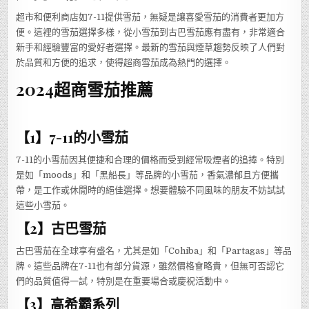
超市和便利商店如7-11提供雪茄，無疑是讓喜愛雪茄的消費者更加方
便。這裡的雪茄選擇多樣，從小雪茄到古巴雪茄應有盡有，非常適合
新手和經驗豐富的愛好者選擇。最新的雪茄與煙草趨勢反映了人們對
於品質和方便的追求，使得超商雪茄成為熱門的選擇。
2024超商雪茄推薦
【1】7-11的小雪茄
7-11的小雪茄因其便捷和合理的價格而受到經常吸煙者的追捧。特別
是如「moods」和「黑船長」等品牌的小雪茄，香氣濃郁且方便攜
帶，是工作或休閒時的絕佳選擇。想要體驗不同風味的朋友不妨試試
這些小雪茄。
【2】古巴雪茄
古巴雪茄在全球享有盛名，尤其是如「Cohiba」和「Partagas」等品
牌。這些品牌在7-11也有部分貨源，雖然價格會略貴，但無可否認它
們的品質值得一試，特別是在重要場合或慶祝活動中。
【3】高希霸系列