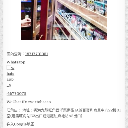
國內查詢：
18717731351
Whatsapp
:
66770075
WeChat ID: evertobacco
旺角店： 地址：香港九龍旺角西洋菜南街1A號百寶利商業中心22樓01
室(港鐵旺角站E2出口或港鐵油麻地站A2出口)
進入Google地圖