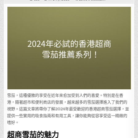
2024
年
必
試
的
香
港
超
商
雪
茄
推
薦
系
列！
雪茄，這種優雅的享受在近年來愈加受到人們的喜愛。特別是在香
港，隨著超市和便利商店的發展，越來越多的雪茄選擇進入了我們的
視野。這篇文章將帶你了解2024年最受歡迎的香港超商雪茄選擇，並
提供一些實用的吸食指南和有用工具，讓你能夠從容享受這一精緻的
嗜好。
超商雪茄的魅力