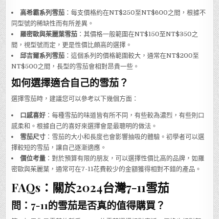
高希霸系列雪茄
：每支價格約在NT$250至NT$600之間，根據不
同型號的稀缺性而有所差異。
羅密歐與茱麗葉雪茄
：其價格一般範圍在NT$150至NT$350之
間，視型號而定，更是性價比頗高的選擇。
邱吉爾系列雪茄
：這個系列的價格範圍較大，通常在NT$200至
NT$500之間，長型的雪茄會相對昂貴一些。
如何選擇適合自己的雪茄？
選擇雪茄時，建議您可以參考以下幾個方面：
口感喜好
：每種雪茄的味道皆有所不同，有些較為濃烈，有些則口
感柔和。根據自己的喜好來選擇會是最聰明的做法。
雪茄尺寸
：雪茄的大小和長度也會影響抽吸的體驗。初學者可以選
擇較短的雪茄，讓自己逐漸適應。
價位考量
：對於預算有限的朋友，可以選擇性價比高的品牌，如羅
密歐與茱麗葉，通常可在7-11花費較少的金額獲得相對不錯的產品。
FAQs：關於2024台灣7-11雪茄
問：7-11的雪茄是否真的值得購買？