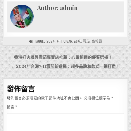
Author:
admin
TAGGED
2024
,
7-11
,
CIGAR
,
品味
,
雪茄
,
高希霸
文
香港打火機與雪茄專賣店推薦：心靈相通的優質選擇！ →
章
← 2024年台灣7-11雪茄新選擇：超多品牌和款式一網打盡！
導
覽
發佈留言
發佈留言必須填寫的電子郵件地址不會公開。
必填欄位標示為
*
留言
*