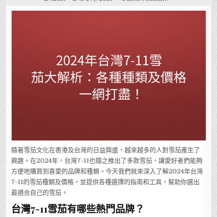
2024
年
台
灣
7-
11
雪
茄
大
解
析：
各
種
種
類
及
價
格
一
網
打
盡！
隨著雪茄文化在香港及台灣的日益興盛，越來越多的人對雪茄產生了
興趣。在2024年，台灣7-11也隨之推出了多款雪茄，讓愛好者們能夠
方便地購買到喜愛的品牌和種類。今天我們就來深入了解2024年台灣
7-11的雪茄種類及價格，並提供各種選擇的指南和工具，幫助你選出
最適合自己的雪茄。
台灣7-11雪茄有哪些熱門品牌？