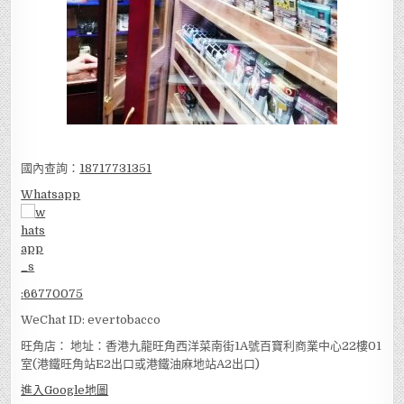
國內查詢：
18717731351
Whatsapp
:
66770075
WeChat ID: evertobacco
旺角店： 地址：香港九龍旺角西洋菜南街1A號百寶利商業中心22樓01
室(港鐵旺角站E2出口或港鐵油麻地站A2出口)
進入Google地圖