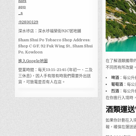
:
92830129
深水埗店：深水埗福榮街92C號地舖
Sham Shui Po Tobacco Shop Address:
Shop C G/F, 92 Fuk Wing St., Sham Shui
Po, Kowloon
在了解酒類攜帶
進入Google地圖
不同而有所改變。
營業時間：每天13:15-21:45 (年初一、二及
三休息)，因人手有限有時我們需要外出送
啤酒
：每公升
貨，可致電是否有人在店。
葡萄酒
：每公
烈酒
：每公升
在你進行入境時
酒類運送
如果你計劃在入
報，確保在運送