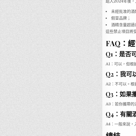
踏入2024年後
未經批准的酒
假冒品牌；
酒精含量超過
這些禁止項目將
FAQ：
Q1：是否
A1：可以，但
Q2：我可
A2：不可以。
Q3：如果
A3：若你攜帶
Q4：有關
A4：一般來說
總結