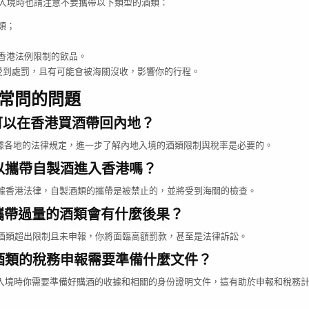
，入境時也請注意不要攜帶以下類型的酒類：
類；
香港法例限制的飲品。
受到處罰，且有可能會被海關沒收，影響你的行程。
經常問的問題
可以在香港買酒帶回內地？
根據各地的法律規定，進一步了解內地入境的酒類限制與稅率是必要的。
以攜帶自製酒進入香港嗎？
根據香港法律，自製酒類的攜帶是被禁止的，並將受到海關的檢查。
攜帶過量的酒類會有什麼後果？
的酒類超出限制且未申報，你將面臨高額罰款，甚至是法律訴訟。
酒類的稅務申報需要準備什麼文件？
，入境時你需要準備好購酒的收據和相關的身份證明文件，這有助於申報和稅務