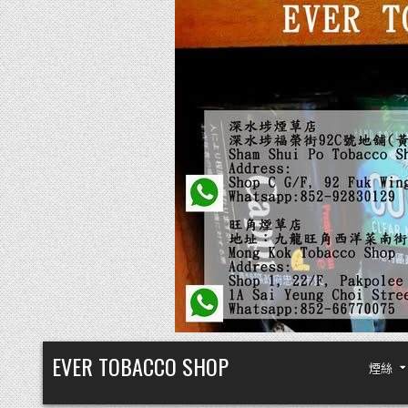
Skip
EVER TOBACCO SHOP
煙絲
to
content