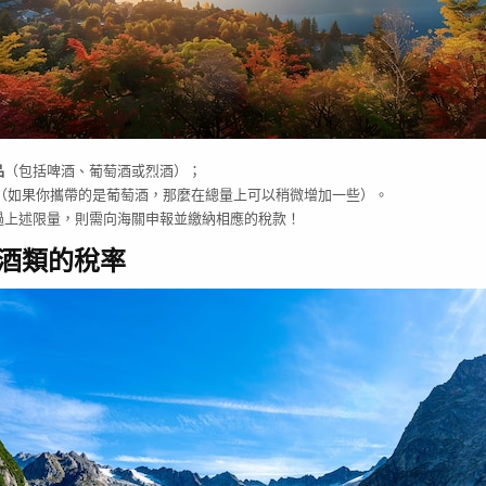
品
（包括啤酒、葡萄酒或烈酒）；
（如果你攜帶的是葡萄酒，那麼在總量上可以稍微增加一些）。
過上述限量，則需向海關申報並繳納相應的稅款！
酒類的稅率