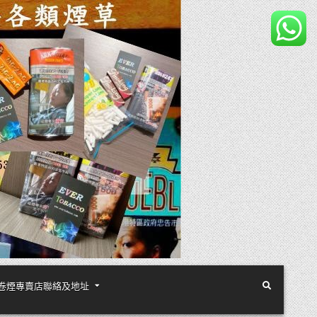
煙絲手卷煙專賣店聯絡及地址