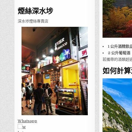
煙絲深水埗
深水埗煙絲專賣店
1 公升酒精飲
2 公升葡萄酒
若攜帶的酒類超
如何計算
Whatsapp