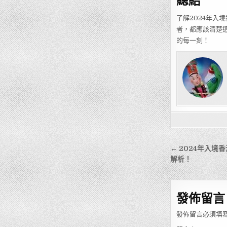
了解2024年
者，都應該清楚
的每一刻！
文
← 2024年入
章
解析！
導
覽
發佈留言
發佈留言必須填