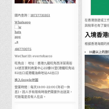
國內查詢：
18717731351
在香港旅遊或工
Whatsapp
與稅率也有了變
入境香港
根據香港海關的
:
66770075
18歲以上的旅
WeChat ID: evertobacco
旺角店： 地址：香港九龍旺角西洋菜南街
1A號百寶利商業中心22樓01室(港鐵旺角站
E2出口或港鐵油麻地站A2出口)
進入Google地圖
營業時間：每天13:00-22:00 (年初一休
息)，因人手有限有時我們需要外出送貨，
可致電是否有人在店。