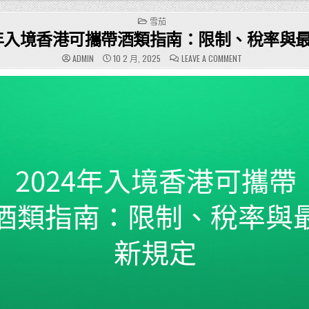
POSTED
雪茄
IN
4年入境香港可攜帶酒類指南：限制、稅率與
ON
ADMIN
10 2 月, 2025
LEAVE A COMMENT
2024
年
入
境
香
港
可
攜
帶
酒
類
指
南：
限
制、
稅
率
與
最
新
規
定