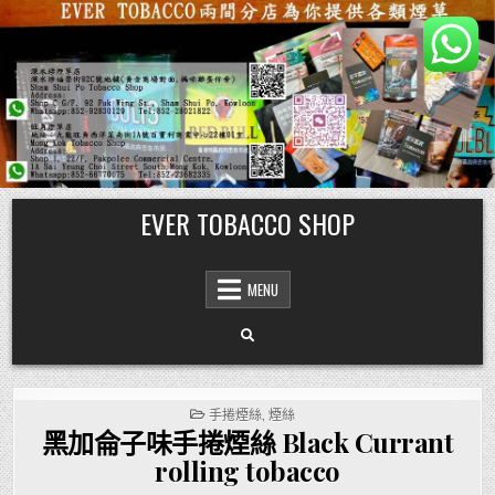
Skip
EVER TOBACCO SHOP
to
content
MENU
POSTED
手捲煙絲
,
煙絲
IN
黑加侖子味手捲煙絲 Black Currant
rolling tobacco