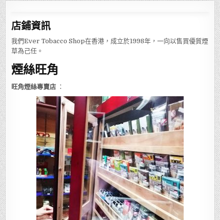
店鋪
資訊
我們Ever Tobacco Shop在香港，成立於1998年，一向以售買優質煙
草為己任。
煙絲旺角
旺角煙絲專賣店
：