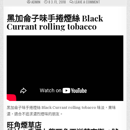
ON
ADMIN
8 3 月, 2018
LEAVE A COMMENT
黑
加
侖
黑加侖子味手捲煙絲 Black
子
味
手
Currant rolling tobacco
捲
煙
絲
BLACK
CURRANT
ROLLING
TOBACCO
黑加侖子味手捲煙絲 Black Currant rolling tobacco 味淡，果味
濃，適合不追求濃烈煙味的朋友。
旺角煙草店