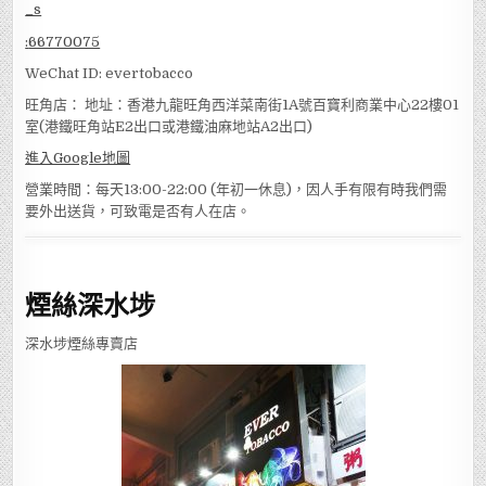
:
66770075
WeChat ID: evertobacco
旺角店： 地址：香港九龍旺角西洋菜南街1A號百寶利商業中心22樓01
室(港鐵旺角站E2出口或港鐵油麻地站A2出口)
進入Google地圖
營業時間：每天13:00-22:00 (年初一休息)，因人手有限有時我們需
要外出送貨，可致電是否有人在店。
煙絲深水埗
深水埗煙絲專賣店