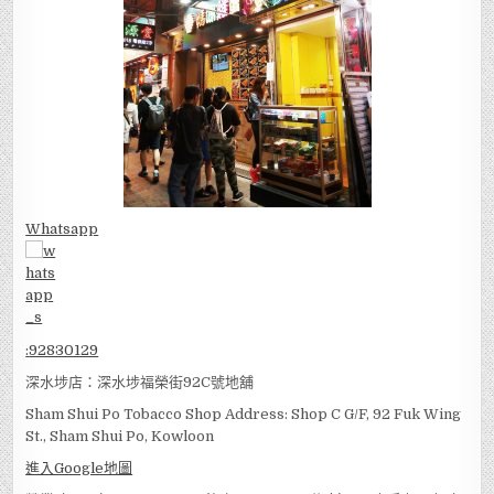
Whatsapp
:
92830129
深水埗店：深水埗福榮街92C號地舖
Sham Shui Po Tobacco Shop Address: Shop C G/F, 92 Fuk Wing
St., Sham Shui Po, Kowloon
進入Google地圖