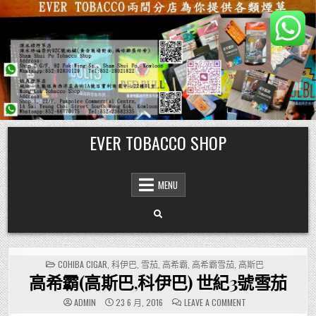
Skip
EVER TOBACCO SHOP
to
content
MENU
POSTED
COHIBA CIGAR
,
科伊巴
,
雪茄
,
高希霸
,
高希霸雪茄
,
高斯巴
IN
高希霸(高斯巴,科伊巴) 世紀3號雪茄
ON
ADMIN
23 6 月, 2016
LEAVE A COMMENT
高