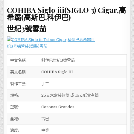
希
霸
COHIBA Siglo iii(SIGLO 3) Cigar,高
(高
斯
希霸(高斯巴,科伊巴)
巴,
科
伊
世紀3號雪茄
巴)
世
紀
3
號
雪
茄
中文名稱:
科伊巴世紀3號雪茄
英文名稱:
COHIBA Siglo III
製作工藝:
手工
規格:
25支木盒裝無筒 或 15支纸盒有筒
型號:
Coronas Grandes
產地:
古巴
濃度:
中等