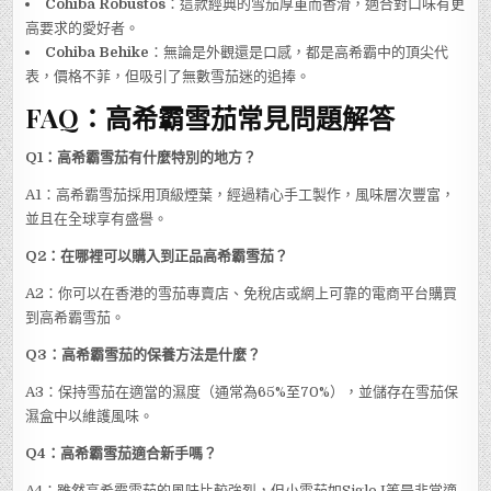
Cohiba Robustos
：這款經典的雪茄厚重而香滑，適合對口味有更
高要求的愛好者。
Cohiba Behike
：無論是外觀還是口感，都是高希霸中的頂尖代
表，價格不菲，但吸引了無數雪茄迷的追捧。
FAQ：高希霸雪茄常見問題解答
Q1：高希霸雪茄有什麼特別的地方？
A1：高希霸雪茄採用頂級煙葉，經過精心手工製作，風味層次豐富，
並且在全球享有盛譽。
Q2：在哪裡可以購入到正品高希霸雪茄？
A2：你可以在香港的雪茄專賣店、免稅店或網上可靠的電商平台購買
到高希霸雪茄。
Q3：高希霸雪茄的保養方法是什麼？
A3：保持雪茄在適當的濕度（通常為65%至70%），並儲存在雪茄保
濕盒中以維護風味。
Q4：高希霸雪茄適合新手嗎？
A4：雖然高希霸雪茄的風味比較強烈，但小雪茄如Siglo I等是非常適