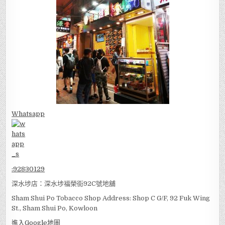
Whatsapp
:
92830129
深水埗店：深水埗福榮街92C號地舖
Sham Shui Po Tobacco Shop Address: Shop C G/F, 92 Fuk Wing
St., Sham Shui Po, Kowloon
進入Google地圖