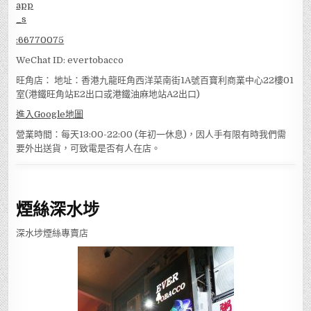
:
66770075
WeChat ID: evertobacco
旺角店： 地址：香港九龍旺角西洋菜南街1A號百寶利商業中心22樓01
室(港鐵旺角站E2出口或港鐵油麻地站A2出口)
進入Google地圖
營業時間：每天13:00-22:00 (年初一休息)，因人手有限有時我們需
要外出送貨，可致電是否有人在店。
煙絲深水埗
深水埗煙絲專賣店