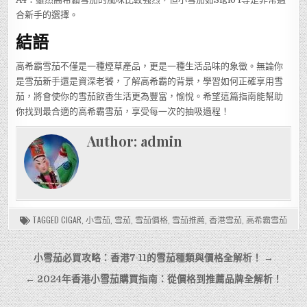
合新手的選擇。
結語
高希霸雪茄不僅是一種煙草產品，更是一種生活品味的象徵。無論你
是雪茄新手還是資深老饕，了解高希霸的背景，學習如何正確享用雪
茄，將會使你的雪茄飲香生活更為豐富，愉悅。希望這篇指南能幫助
你找到最合適的高希霸雪茄，享受每一次的抽吸過程！
Author:
admin
TAGGED
CIGAR
,
小雪茄
,
雪茄
,
雪茄價格
,
雪茄推薦
,
香港雪茄
,
高希霸雪茄
文
小雪茄必買攻略：香港7-11的雪茄種類與價格全解析！ →
章
← 2024年香港小雪茄購買指南：從價格到推薦品牌全解析！
導