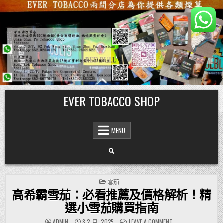
Skip
EVER TOBACCO SHOP
to
content
MENU
POSTED
雪茄
IN
高希霸雪茄：必看推薦及價格解析！精
選小雪茄購買指南
ON
ADMIN
8 2 月, 2025
LEAVE A COMMENT