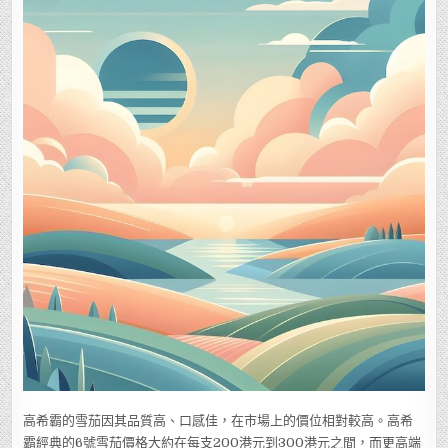
高希霸的雪茄因其品質高、口感佳，在市場上的價位相對較高。高希
霸經典的6號雪茄價格大約在每支200港元到300港元之間，而更高端