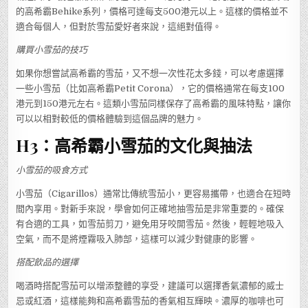
的高希霸Behike系列，價格可達每支500港元以上。這樣的價格並不
適合每個人，但對於雪茄愛好者來說，這絕對值得。
購買小雪茄的技巧
如果你想嘗試高希霸的雪茄，又不想一次性花太多錢，可以考慮選擇
一些小雪茄（比如高希霸Petit Corona），它的價格通常在每支100
港元到150港元左右。這類小雪茄同樣保存了高希霸的風味特點，讓你
可以以相對較低的價格體驗到這個品牌的魅力。
H3：高希霸小雪茄的文化與抽法
小雪茄的吸食方式
小雪茄（Cigarillos）通常比傳統雪茄小，更容易攜帶，也適合在短時
間內享用。對新手來說，學會如何正確地抽雪茄是非常重要的。確保
有合適的工具，如雪茄剪刀，避免用牙咬開雪茄。然後，輕輕地吸入
空氣，而不是將煙霧吸入肺部，這樣可以減少對健康的影響。
搭配飲品的選擇
喝酒時搭配雪茄可以增添整體的享受，建議可以選擇香氣濃郁的威士
忌或紅酒，這樣能夠和高希霸雪茄的香氣相互輝映。濃厚的咖啡也可