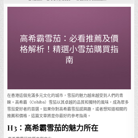
高
希
霸
雪
茄：
必
看
推
薦
及
價
格
解
析！
精
選
小
雪
茄
購
買
指
南
在香港這個充滿多元文化的城市，雪茄的魅力越來越受到人們的青
睞。高希霸（Cohiba）雪茄以其卓越的品質和獨特的風味，成為眾多
雪茄愛好者的首選。如果你對高希霸雪茄感興趣，或者想知道相關的
推薦和價格，這篇文章將是你最好的參考指南。
H3：高希霸雪茄的魅力所在