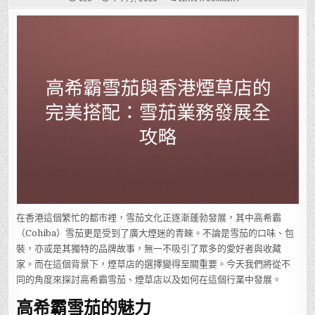
高
希
霸
雪
茄
與
香
港
煙
草
店
的
完
美
搭
配：
雪
茄
業
務
發
展
全
攻
略
在香港這個繁忙的都市裡，雪茄文化正逐漸蓬勃發展，其中高希霸
（Cohiba）雪茄更是受到了廣大煙迷的青睞。不論是雪茄的口味、包
裝，亦或是其獨特的品牌故事，無一不吸引了眾多的愛好者與收藏
家。而在這個背景下，煙草店的選擇變得至關重要。今天我們將從不
同的角度來探討高希霸雪茄、煙草店以及如何在這個行業中發展。
高希霸雪茄的魅力