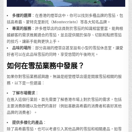
多樣的選擇
：在香港的煙草店中，你可以找到多種品牌的雪茄，包
括高希霸、蒙特克里斯托（Montecristo）等各大知名品牌。
專業的服務
：許多煙草店的店員對於雪茄的知識相當豐富，能夠根
據顧客的需求推薦適合的雪茄，並且提供關於保存、切割和點燃雪茄
的技巧，讓新手能夠更快上手。
品味的場所
：部分高端的煙草店甚至設有小型的雪茄休息室，讓愛
好者可以在此品味雪茄的同時，享受悠閒的午後時光。
如何在雪茄業務中發展？
如果你對雪茄業務感興趣，無論是經營煙草店還是開展雪茄相關的服
務，以下是一些建議：
了解市場需求
：
在進入這個行業前，首先需要了解香港市場上對於雪茄的需求，包括
主要消費群體以及他們的喜好（例如喜歡高希霸的消費者和喜好其他
品牌的消費者）。
提供多樣化的產品
：
除了高希霸雪茄，也可以考慮引入其他品牌的雪茄和相關產品，如雪