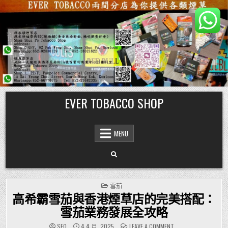
Skip
EVER TOBACCO SHOP
to
content
MENU
POSTED
雪茄
IN
高希霸雪茄與香港煙草店的完美搭配：
雪茄業務發展全攻略
ON
SEO
4 4 月, 2025
LEAVE A COMMENT