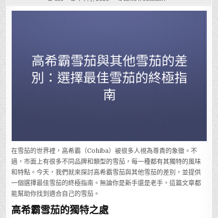
高
希
霸
雪
茄
與
其
他
雪
茄
的
差
別：
選
擇
最
佳
雪
茄
的
終
極
指
南
在雪茄的世界裡，高希霸（Cohiba）被很多人視為尊貴的象徵。不
過，市面上有很多不同品牌和類型的雪茄，每一種都有其獨特的風味
和特點。今天，我們就來探討高希霸雪茄與其他雪茄的差別，並提供
一個選擇最佳雪茄的終極指南。無論你是新手還是老手，這篇文章都
能幫助你找到適合自己的雪茄。
高希霸雪茄的獨特之處