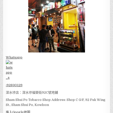
Whatsapp
:
92830129
深水埗店：深水埗福榮街92C號地舖
Sham Shui Po Tobacco Shop Address: Shop C G/F, 92 Fuk Wing
St., Sham Shui Po, Kowloon
進入Google地圖