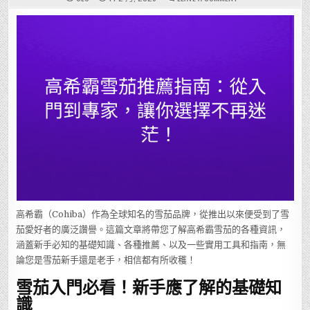
高
希
霸
雪
茄
推
薦
指
南：
從
入
門
到
專
家，
讓
你
選
擇
不
再
迷
茫！
高希霸（Cohiba）作為全球知名的雪茄品牌，從推出以來便受到了雪
茄愛好者的廣泛讚譽。這篇文章將帶您了解高希霸雪茄的各種資訊，
涵蓋新手必知的基礎知識、各種推薦、以及一些實用工具和指南，無
論您是雪茄新手還是老手，相信都有所收穫！
雪茄入門必看！新手應了解的基礎知
識