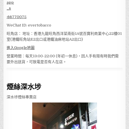
:
66770075
WeChat ID: evertobacco
旺角店： 地址：香港九龍旺角西洋菜南街1A號百寶利商業中心22樓01
室(港鐵旺角站E2出口或港鐵油麻地站A2出口)
進入Google地圖
營業時間：每天13:00-22:00 (年初一休息)，因人手有限有時我們需
要外出送貨，可致電是否有人在店。
煙絲深水埗
深水埗煙絲專賣店