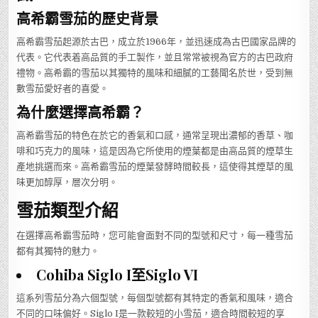
高希霸雪茄的歷史背景
高希霸雪茄起源於古巴，成立於1966年，並迅速成為古巴國家品牌的
代表。它代表着高品質的手工製作，並且常常被視為官方的古巴政府
禮物。高希霸的雪茄以其獨特的風味和細膩的工藝聞名於世，受到無
數雪茄愛好者的喜愛。
為什麼選擇高希霸？
高希霸雪茄的特色在於它的香氣和口感，通常呈現出濃郁的香草、咖
啡和巧克力的風味，這是因為它所使用的煙葉都是由高品質的煙草生
產地挑選而來。高希霸雪茄的煙葉發酵時間較長，這使得其煙草的風
味更加醇厚，層次分明。
雪茄類型介紹
在選擇高希霸雪茄時，您可能會面對不同的型號和尺寸，每一種雪茄
都有其獨特的魅力。
Cohiba Siglo I至Siglo VI
這系列雪茄分為六個型號，每個型號都有其特定的香氣和風味，適合
不同的口味偏好。Siglo I是一款較短的小雪茄，適合時間較短的享