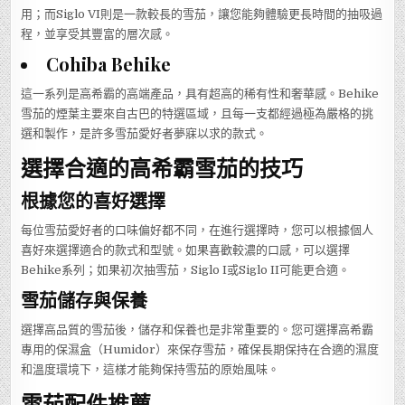
用；而Siglo VI則是一款較長的雪茄，讓您能夠體驗更長時間的抽吸過
程，並享受其豐富的層次感。
Cohiba Behike
這一系列是高希霸的高端產品，具有超高的稀有性和奢華感。Behike
雪茄的煙葉主要來自古巴的特選區域，且每一支都經過極為嚴格的挑
選和製作，是許多雪茄愛好者夢寐以求的款式。
選擇合適的高希霸雪茄的技巧
根據您的喜好選擇
每位雪茄愛好者的口味偏好都不同，在進行選擇時，您可以根據個人
喜好來選擇適合的款式和型號。如果喜歡較濃的口感，可以選擇
Behike系列；如果初次抽雪茄，Siglo I或Siglo II可能更合適。
雪茄儲存與保養
選擇高品質的雪茄後，儲存和保養也是非常重要的。您可選擇高希霸
專用的保濕盒（Humidor）來保存雪茄，確保長期保持在合適的濕度
和溫度環境下，這樣才能夠保持雪茄的原始風味。
雪茄配件推薦