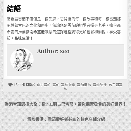
結語
高希霸雪茄不僅僅是一個品牌，它背後的每一個故事和每一根雪茄都
承載著古巴的文化和歷史。無論您是雪茄的初學者還是老手，這份高
希霸的推薦指南希望能讓您的選擇過程變得更加輕鬆和愉悅。享受雪
茄，品味生活！
Author:
seo
TAGGED
CIGAR
,
新手雪茄
,
雪茄
,
雪茄保養
,
雪茄推薦
,
雪茄配件
,
高希霸雪
茄
文
香港雪茄選擇大全：從7-11到古巴雪茄，帶你探索吸食的美好世界！
章
→
導
← 雪咖香港：雪茄愛好者必訪的特色店鋪介紹！
覽