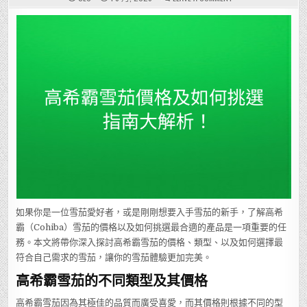
高
希
霸
雪
茄
價
格
及
如
何
挑
選
指
南
大
解
析！
如果你是一位雪茄愛好者，或是剛剛想要入手雪茄的新手，了解高希
霸（Cohiba）雪茄的價格以及如何挑選最合適的產品是一項重要的任
務。本文將帶你深入探討高希霸雪茄的價格、類型、以及如何選擇最
符合自己需求的雪茄，讓你的雪茄體驗更加完美。
高希霸雪茄的不同類型及其價格
高希霸雪茄因為其極佳的品質而廣受喜愛，而其價格則根據不同的型