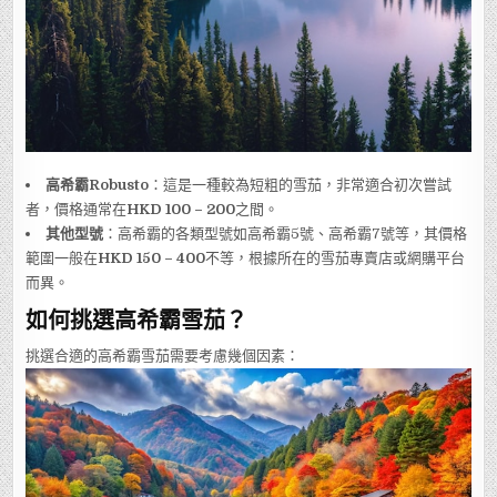
高希霸Robusto
：這是一種較為短粗的雪茄，非常適合初次嘗試
者，價格通常在
HKD 100 – 200
之間。
其他型號
：高希霸的各類型號如高希霸5號、高希霸7號等，其價格
範圍一般在
HKD 150 – 400
不等，根據所在的雪茄專賣店或網購平台
而異。
如何挑選高希霸雪茄？
挑選合適的高希霸雪茄需要考慮幾個因素：