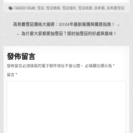
TAGGED
CIGAR
,
雪茄
,
雪茄價格
,
雪茄儲存
,
雪茄挑選
,
高希霸
,
高希霸雪茄
文
高希霸雪茄價格大揭密：2024年最新報價與購買指南！ →
章
← 為什麼大家都愛抽雪茄？探討抽雪茄的好處與風味！
導
覽
發佈留言
發佈留言必須填寫的電子郵件地址不會公開。
必填欄位標示為
*
留言
*