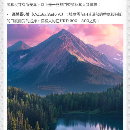
號和尺寸有所差異。以下是一些熱門型號及其大致價格：
高希霸6號（Cohiba Siglo VI）
：這款雪茄因其濃郁的香氣和細膩
的口感而受到追捧，價格大約在
HKD 200 – 300
之間。