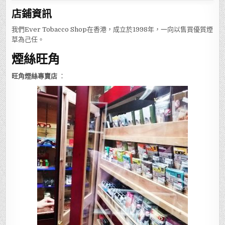
店鋪
資訊
我們Ever Tobacco Shop在香港，成立於1998年，一向以售買優質煙
草為己任。
煙絲旺角
旺角煙絲專賣店
：