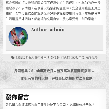
高冷氣體的打火機和相關設備不僅讓你的生活便利，也為你的戶外探
險增添了不少情趣。在享受火焰帶來的溫暖時，安全使用這些工具是
關鍵。希望這篇指南能幫助你更好地選擇和使用打火機，無論是日常
生活還是戶外活動，都能讓你充滿自信，放心享受每一刻的樂趣！
Author:
admin
TAGGED
CIGAR
,
使用指南
,
戶外活動
,
打火機
,
燒烤
,
雪茄
,
高冷氣體
文
探索經典：dunhill高級打火機及高冷氣體購買指南 →
章
← 附近有售的打火機：尋找最佳選擇的方法與秘訣
導
覽
發佈留言
發佈留言必須填寫的電子郵件地址不會公開。
必填欄位標示為
*