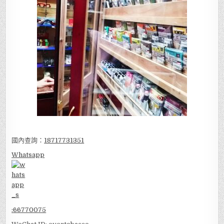
國內查詢：
18717731351
Whatsapp
:
66770075