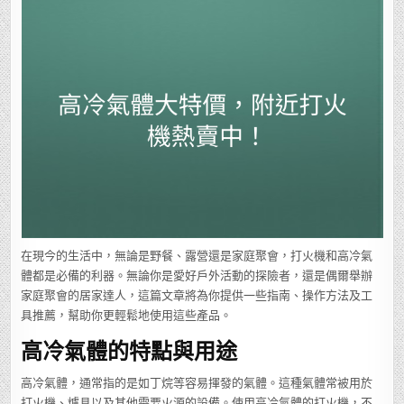
氣
體
大
特
價，
附
近
打
火
機
熱
賣
中！
在現今的生活中，無論是野餐、露營還是家庭聚會，打火機和高冷氣
體都是必備的利器。無論你是愛好戶外活動的探險者，還是偶爾舉辦
家庭聚會的居家達人，這篇文章將為你提供一些指南、操作方法及工
具推薦，幫助你更輕鬆地使用這些產品。
高冷氣體的特點與用途
高冷氣體，通常指的是如丁烷等容易揮發的氣體。這種氣體常被用於
打火機、爐具以及其他需要火源的設備。使用高冷氣體的打火機，不