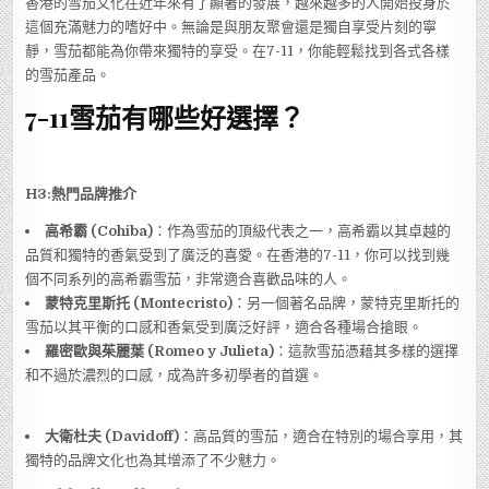
香港的雪茄文化在近年來有了顯著的發展，越來越多的人開始投身於
這個充滿魅力的嗜好中。無論是與朋友聚會還是獨自享受片刻的寧
靜，雪茄都能為你帶來獨特的享受。在7-11，你能輕鬆找到各式各樣
的雪茄產品。
7-11雪茄有哪些好選擇？
H3:熱門品牌推介
高希霸 (Cohiba)
：作為雪茄的頂級代表之一，高希霸以其卓越的
品質和獨特的香氣受到了廣泛的喜愛。在香港的7-11，你可以找到幾
個不同系列的高希霸雪茄，非常適合喜歡品味的人。
蒙特克里斯托 (Montecristo)
：另一個著名品牌，蒙特克里斯托的
雪茄以其平衡的口感和香氣受到廣泛好評，適合各種場合搶眼。
羅密歐與茱麗葉 (Romeo y Julieta)
：這款雪茄憑藉其多樣的選擇
和不過於濃烈的口感，成為許多初學者的首選。
大衛杜夫 (Davidoff)
：高品質的雪茄，適合在特別的場合享用，其
獨特的品牌文化也為其增添了不少魅力。