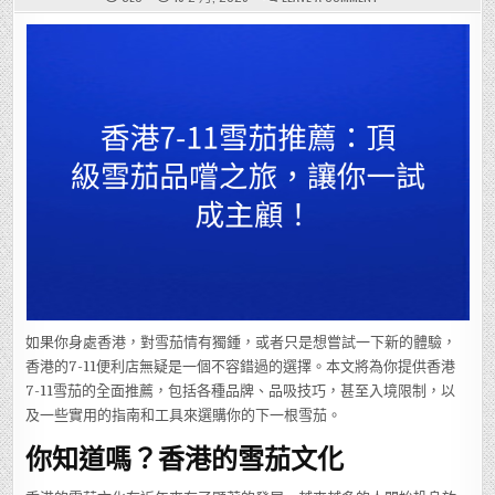
香
港
7-
11
雪
茄
推
薦：
頂
級
雪
茄
品
嚐
之
旅，
讓
你
一
試
成
主
顧！
如果你身處香港，對雪茄情有獨鍾，或者只是想嘗試一下新的體驗，
香港的7-11便利店無疑是一個不容錯過的選擇。本文將為你提供香港
7-11雪茄的全面推薦，包括各種品牌、品吸技巧，甚至入境限制，以
及一些實用的指南和工具來選購你的下一根雪茄。
你知道嗎？香港的雪茄文化