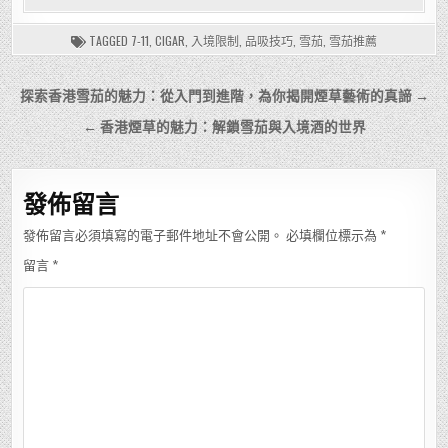
TAGGED
7-11
,
CIGAR
,
入境限制
,
品吸技巧
,
雪茄
,
雪茄推薦
文
探索香港雪茄的魅力：從入門到進階，為你揭開煙草藝術的真諦 →
章
← 香港煙草的魅力：解鎖雪茄與入境酒的世界
導
覽
發佈留言
發佈留言必須填寫的電子郵件地址不會公開。
必填欄位標示為
*
留言
*