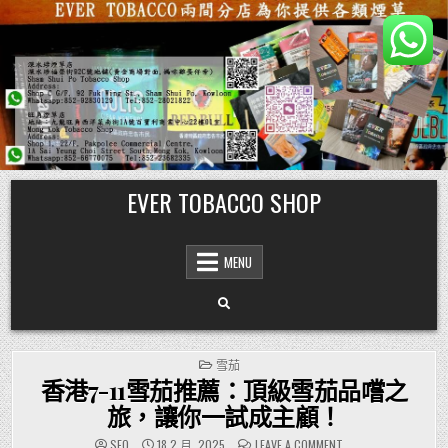
Skip
EVER TOBACCO SHOP
to
content
MENU
POSTED
雪茄
IN
香港7-11雪茄推薦：頂級雪茄品嚐之
旅，讓你一試成主顧！
ON
SEO
18 2 月, 2025
LEAVE A COMMENT