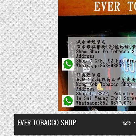
Skip
EVER TOBACCO SHOP
煙絲
to
content