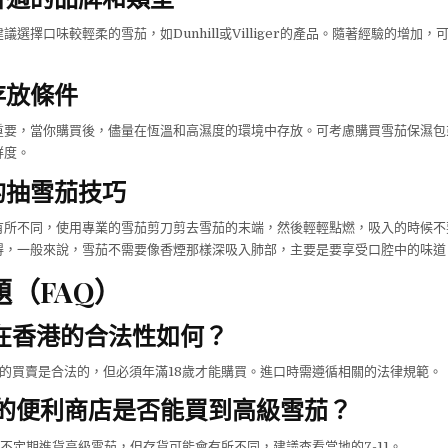
議選擇口味較輕柔的雪茄，如Dunhill或Villiger的產品。隨著經驗的增加
存放條件
要，當你購買後，儘量在恆溫和高濕度的環境中存放。可考慮購買雪茄保濕包或使
鮮度。
的抽雪茄技巧
有所不同，使用專業的雪茄剪刀剪去雪茄的末端，然後輕輕點燃，吸入的時候不
得，一般來說，雪茄不需要像香煙那樣深吸入肺部，主要是要享受口腔中的味道
（FAQ）
雪茄在香港的合法性如何？
雪茄的買賣是合法的，但必須年滿18歲才能購買。進口時需遵循相關的法律規範。
香港的便利商店是否能買到高級雪茄？
-11會不定期進貨高級雪茄，但存貨可能會有所不同，建議查看當地的7-11。