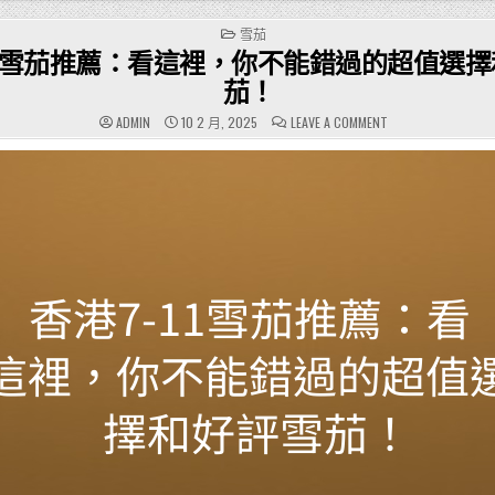
POSTED
雪茄
IN
11雪茄推薦：看這裡，你不能錯過的超值選
茄！
ON
ADMIN
10 2 月, 2025
LEAVE A COMMENT
香
港
7-
11
雪
茄
推
薦：
看
這
裡，
你
不
能
錯
過
的
超
值
選
擇
和
好
評
雪
茄！