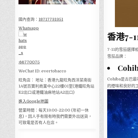
國內查詢：
18717731351
Whatsapp
香港7-
7-11的雪茄選
雪茄品牌：
:
66770075
Coh
WeChat ID: evertobacco
Cohiba是古
旺角店： 地址：香港九龍旺角西洋菜南街
的煙味和良好的
1A號百寶利商業中心22樓01室(港鐵旺角站
E2出口或港鐵油麻地站A2出口)
進入Google地圖
營業時間：每天13:00-22:00 (年初一休
息)，因人手有限有時我們需要外出送貨，
可致電是否有人在店。