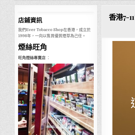
香港7-
店鋪
資訊
我們Ever Tobacco Shop在香港，成立於
1998年，一向以售買優質煙草為己任。
煙絲旺角
旺角煙絲專賣店
：