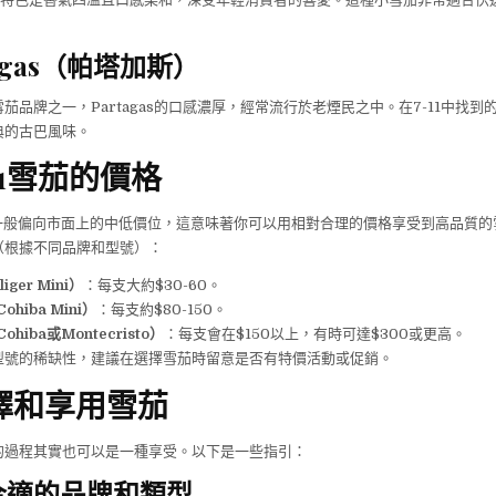
tagas（帕塔加斯）
品牌之一，Partagas的口感濃厚，經常流行於老煙民之中。在7-11中找到的Pa
典的古巴風味。
11雪茄的價格
格一般偏向市面上的中低價位，這意味著你可以用相對合理的價格享受到高品質
（根據不同品牌和型號）：
iger Mini）
：每支大約$30-60。
hiba Mini）
：每支約$80-150。
hiba或Montecristo）
：每支會在$150以上，有時可達$300或更高。
型號的稀缺性，建議在選擇雪茄時留意是否有特價活動或促銷。
擇和享用雪茄
的過程其實也可以是一種享受。以下是一些指引：
合適的品牌和類型