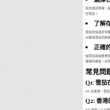
若你是初學者，建
巴雪茄。
了解
雪茄的保濕非常重
以確保雪茄的新
正確
抽雪茄與抽香煙
煙霧的香氣。記
常見問題
Q1: 
A1: 在香港，
Q2: 
A2: 是的，7