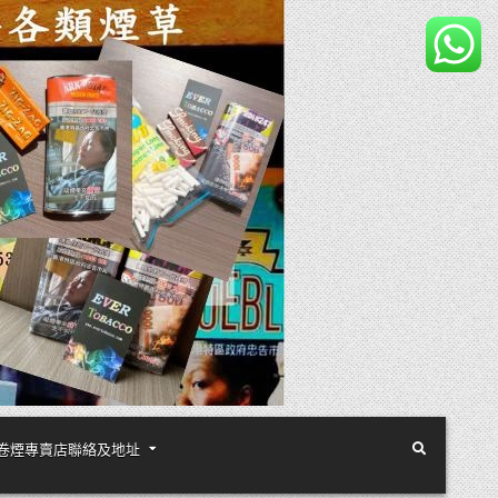
煙絲手卷煙專賣店聯絡及地址