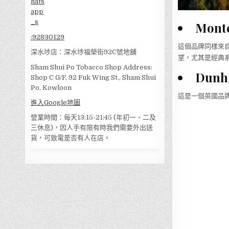
Mon
:
92830129
這個品牌同樣來自
深水埗店：深水埗福榮街92C號地舖
望，尤其是經典
Sham Shui Po Tobacco Shop Address:
Dun
Shop C G/F, 92 Fuk Wing St., Sham Shui
Po, Kowloon
這是一個英國品牌
進入Google地圖
營業時間：每天13:15-21:45 (年初一、二及
三休息)，因人手有限有時我們需要外出送
貨，可致電是否有人在店。