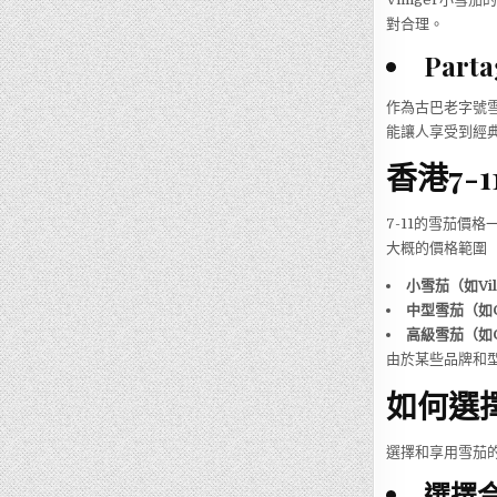
對合理。
Par
作為古巴老字號雪茄
能讓人享受到經
香港7-
7-11的雪茄價
大概的價格範圍
小雪茄（如Vill
中型雪茄（如Co
高級雪茄（如Co
由於某些品牌和
如何選
選擇和享用雪茄
選擇