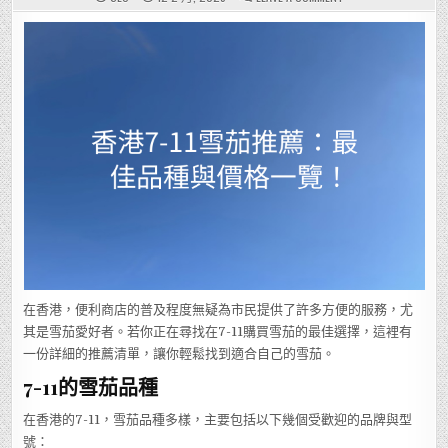
香
港
7-
11
雪
茄
推
薦：
最
佳
品
種
與
價
格
一
覽！
在香港，便利商店的普及程度無疑為市民提供了許多方便的服務，尤
其是雪茄愛好者。若你正在尋找在7-11購買雪茄的最佳選擇，這裡有
一份詳細的推薦清單，讓你輕鬆找到適合自己的雪茄。
7-11的雪茄品種
在香港的7-11，雪茄品種多樣，主要包括以下幾個受歡迎的品牌與型
號：