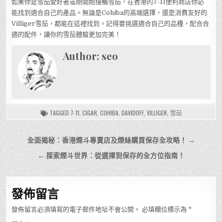
如果你是雪茄愛好者或剛開始接觸雪茄，在香港的7-11便利商店你必
能找到適合自己的產品。無論是Cohiba的高端選擇，還是消費友好的
Villiger雪茄，都能在這裡找到。記得要挑選適合自己的品種，配合合
適的配件，讓你的雪茄體驗更加完美！
Author:
seo
TAGGED
7-11
,
CIGAR
,
COHIBA
,
DAVIDOFF
,
VILLIGER
,
雪茄
文
全面揭秘：香港煙斗專賣店及煙絲購買保存全攻略！ →
章
← 探索煙斗世界：從選擇到保存的全方位指南！
導
覽
發佈留言
發佈留言必須填寫的電子郵件地址不會公開。
必填欄位標示為
*