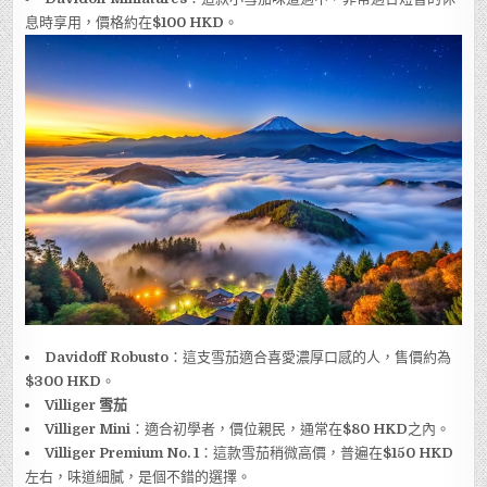
息時享用，價格約在
$100 HKD
。
Davidoff Robusto
：這支雪茄適合喜愛濃厚口感的人，售價約為
$300 HKD
。
Villiger 雪茄
Villiger Mini
：適合初學者，價位親民，通常在
$80 HKD
之內。
Villiger Premium No. 1
：這款雪茄稍微高價，普遍在
$150 HKD
左右，味道細膩，是個不錯的選擇。