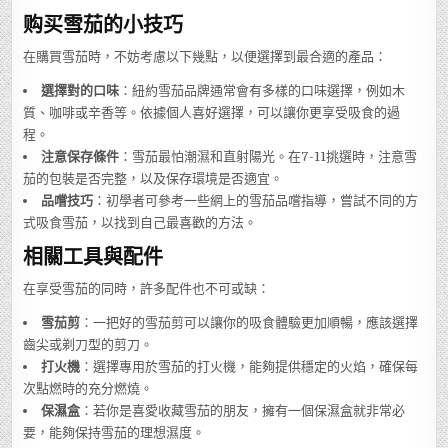
购买雪茄的小技巧
在購買雪茄時，不妨考慮以下幾點，以便選擇到最合適的產品：
選擇對的口味
：紐約雪茄品牌通常會有多樣的口味選擇，例如木
質、咖啡或辛香等。依據個人喜好選擇，可以讓你更享受吸食的過
程。
注意保存條件
：雪茄最怕潮濕和直射陽光。在7-11挑選時，注意雪
茄的包裝是否完整，以及保存環境是否適宜。
品嚐技巧
：初學者可參考一些網上的雪茄品嚐指導，嘗試不同的方
式吸食雪茄，以找到自己最喜歡的方法。
相關工具與配件
在享受雪茄的同時，許多配件也不可或缺：
雪茄剪
：一把好的雪茄剪可以讓你的吸食體驗更加順暢，應該選擇
齒尖或剃刀型的剪刀。
打火機
：選擇專用於雪茄的打火機，能夠提供穩定的火焰，確保每
次點燃時的充分燃燒。
保濕盒
：若你是喜愛收藏雪茄的朋友，擁有一個保濕盒就非常必
要，能夠保持雪茄的理想濕度。