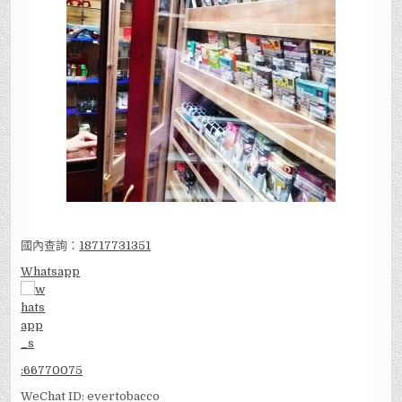
國內查詢：
18717731351
Whatsapp
:
66770075
WeChat ID: evertobacco