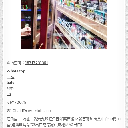
國內查詢：
18717731351
Whatsapp
:
66770075
WeChat ID: evertobacco
旺角店： 地址：香港九龍旺角西洋菜南街1A號百寶利商業中心22樓01
室(港鐵旺角站E2出口或港鐵油麻地站A2出口)