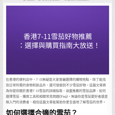
香
港
7-
11
雪
茄
好
物
推
薦：
選
擇
與
購
買
指
南
大
放
送！
在香港的便利店中，7-11無疑是大家普遍選擇的購物地點，除了能找
到日常所需的食物和飲品外，還可發掘到不少雪茄好物。這篇文章將
為你提供關於香港7-11雪茄的詳細指南，涵蓋推薦的雪茄品牌、如何
選擇雪茄、購買工具和相關常見問題(Faq)。無論你是雪茄愛好者還是
剛入門的消費者，相信這篇文章能幫助你更全面地了解雪茄的世界。
如何選擇合適的雪茄？