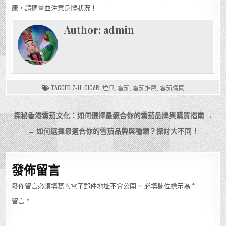
康，請適量並注意身體狀況！
Author:
admin
TAGGED
7-11
,
CIGAR
,
煙具
,
雪茄
,
雪茄推薦
,
雪茄購買
文
探秘香港雪茄文化：如何選擇最適合你的雪茄品牌與購買指南 →
章
← 如何選擇最適合你的雪茄品牌與種類？探討大不同！
導
覽
發佈留言
發佈留言必須填寫的電子郵件地址不會公開。
必填欄位標示為
*
留言
*