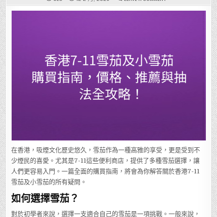
香
港
7-
11
雪
茄
及
小
雪
茄
購
買
指
南，
價
格、
推
薦
與
抽
法
全
攻
略！
在香港，吸煙文化歷史悠久，雪茄作為一種高雅的享受，更是受到不
少煙民的喜愛。尤其是7-11這些便利商店，提供了多種雪茄選擇，讓
人們更容易入門。一篇全面的購買指南，將會為你解答關於香港7-11
雪茄及小雪茄的所有疑問。
如何選擇雪茄？
對於初學者來說，選擇一支適合自己的雪茄是一項挑戰。一般來說，