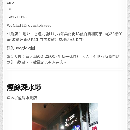
:
66770075
WeChat ID: evertobacco
旺角店： 地址：香港九龍旺角西洋菜南街1A號百寶利商業中心22樓01
室(港鐵旺角站E2出口或港鐵油麻地站A2出口)
進入Google地圖
營業時間：每天13:00-22:00 (年初一休息)，因人手有限有時我們需
要外出送貨，可致電是否有人在店。
煙絲深水埗
深水埗煙絲專賣店