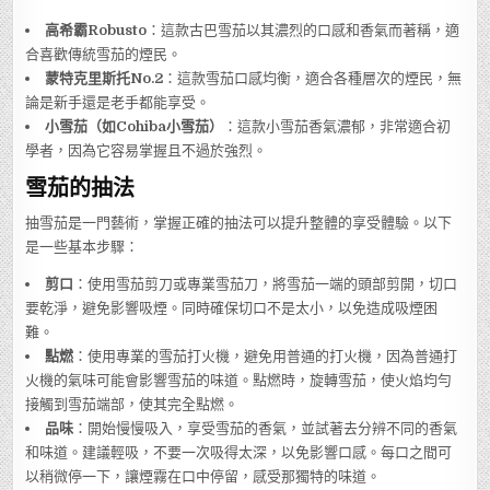
高希霸Robusto
：這款古巴雪茄以其濃烈的口感和香氣而著稱，適
合喜歡傳統雪茄的煙民。
蒙特克里斯托No.2
：這款雪茄口感均衡，適合各種層次的煙民，無
論是新手還是老手都能享受。
小雪茄（如Cohiba小雪茄）
：這款小雪茄香氣濃郁，非常適合初
學者，因為它容易掌握且不過於強烈。
雪茄的抽法
抽雪茄是一門藝術，掌握正確的抽法可以提升整體的享受體驗。以下
是一些基本步驟：
剪口
：使用雪茄剪刀或專業雪茄刀，將雪茄一端的頭部剪開，切口
要乾淨，避免影響吸煙。同時確保切口不是太小，以免造成吸煙困
難。
點燃
：使用專業的雪茄打火機，避免用普通的打火機，因為普通打
火機的氣味可能會影響雪茄的味道。點燃時，旋轉雪茄，使火焰均勻
接觸到雪茄端部，使其完全點燃。
品味
：開始慢慢吸入，享受雪茄的香氣，並試著去分辨不同的香氣
和味道。建議輕吸，不要一次吸得太深，以免影響口感。每口之間可
以稍微停一下，讓煙霧在口中停留，感受那獨特的味道。