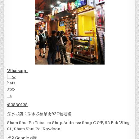
Whatsapp
:
92830129
深水埗店：深水埗福榮街92C號地舖
Sham Shui Po Tobacco Shop Address: Shop C G/F, 92 Fuk Wing
St., Sham Shui Po, Kowloon
進入Google地圖