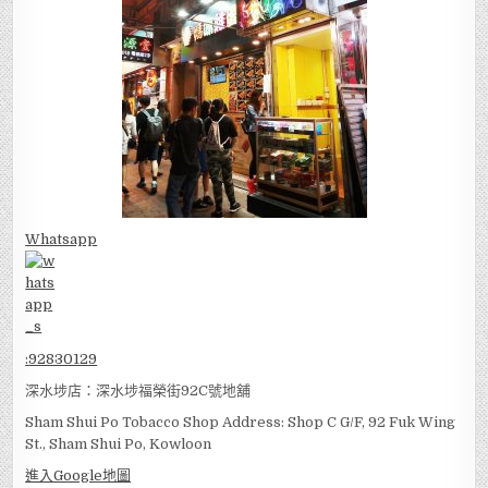
Whatsapp
:
92830129
深水埗店：深水埗福榮街92C號地舖
Sham Shui Po Tobacco Shop Address: Shop C G/F, 92 Fuk Wing
St., Sham Shui Po, Kowloon
進入Google地圖