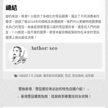
總結
總的來說，香港7-11提供了多樣化的雪茄選擇，滿足了不同消費者的
需求。透過了解2024年的價格及各種選擇，我們可以更聰明地選擇適
合自己的雪茄。無論是想要豐富口感的雪茄愛好者，還是初入門的朋
友，7-11都是一個不錯的選擇。希望本篇攻略能幫助你在未來的雪茄
選擇上做出最佳決策！
Author:
seo
TAGGED
7-11
,
CIGAR
,
羅密歐與茱麗葉
,
雪茄
,
雪茄價格
,
高希霸
文
雪咖香港：雪茄愛好者必訪的特色店鋪介紹！ →
章
← 香港雪茄購買指南：從超商到專賣店的全攻略！
導