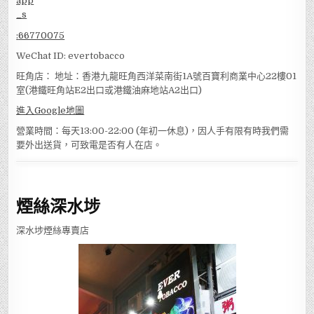
:
66770075
WeChat ID: evertobacco
旺角店： 地址：香港九龍旺角西洋菜南街1A號百寶利商業中心22樓01
室(港鐵旺角站E2出口或港鐵油麻地站A2出口)
進入Google地圖
營業時間：每天13:00-22:00 (年初一休息)，因人手有限有時我們需
要外出送貨，可致電是否有人在店。
煙絲深水埗
深水埗煙絲專賣店