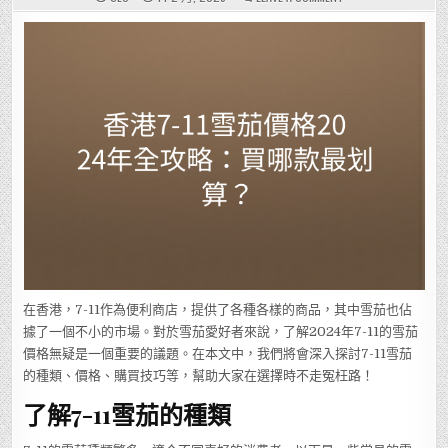
香
港
7-
11
雪
茄
價
格
2024
年
全
攻
略：
買
哪
款
最
划
算？
在香港，7-11作為便利商店，提供了各種各樣的商品，其中雪茄也佔
據了一個不小的市場。對於雪茄愛好者來說，了解2024年7-11的雪茄
價格無疑是一個重要的議題。在本文中，我們將會深入探討7-11雪茄
的種類、價格、購買技巧等，幫助大家在選擇時不走冤枉路！
了解7-11雪茄的種類