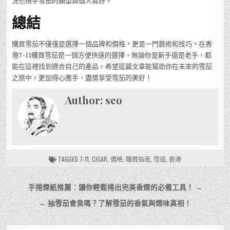
況也視乎雪茄的類型與個人喜好。
總結
購買雪茄不僅僅是選擇一個品牌和價格，更是一門藝術和技巧。在香
港7-11購買雪茄是一個方便快速的選擇，無論你是新手還是老手，都
能在這裡找到適合自己的產品。希望這篇文章能幫助你在未來的雪茄
之旅中，更加得心應手，盡情享受雪茄的美好！
Author:
seo
TAGGED
7-11
,
CIGAR
,
價格
,
購買指南
,
雪茄
,
香港
文
手捲煙紙推薦：讓你輕鬆捲出完美香煙的必備工具！ →
章
← 抽雪茄會臭嗎？了解雪茄的香氣與煙味真相！
導