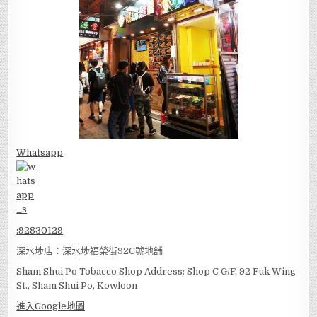
Whatsapp
:
92830129
深水埗店：深水埗福榮街92C號地舖
Sham Shui Po Tobacco Shop Address: Shop C G/F, 92 Fuk Wing
St., Sham Shui Po, Kowloon
進入Google地圖