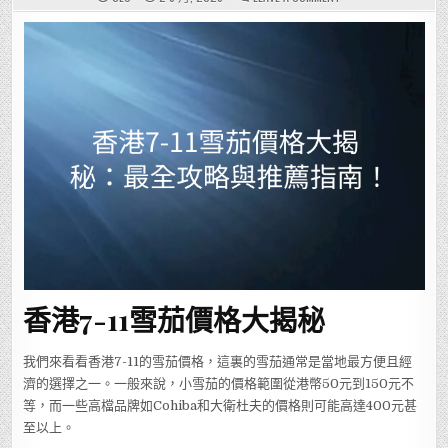
香
港
7-
11
雪
茄
價
格
大
揭
秘：
最
全
攻
略
與
推
薦
指
南！
香港7-11雪茄價格大揭秘
我們來看看香港7-11的雪茄價格，這裏的雪茄通常是當地最方便且經
濟的選擇之一。一般來說，小雪茄的價格範圍從港幣50元到150元不
等，而一些高檔品牌如Cohiba和大衛杜夫的價格則可能高達400元甚
至以上。