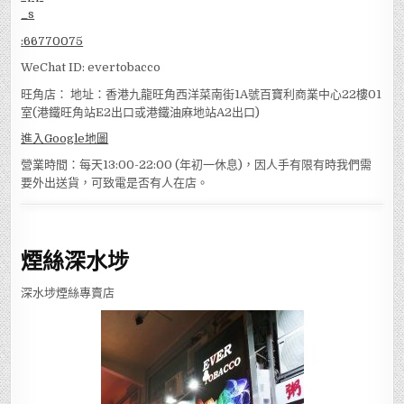
:
66770075
WeChat ID: evertobacco
旺角店： 地址：香港九龍旺角西洋菜南街1A號百寶利商業中心22樓01
室(港鐵旺角站E2出口或港鐵油麻地站A2出口)
進入Google地圖
營業時間：每天13:00-22:00 (年初一休息)，因人手有限有時我們需
要外出送貨，可致電是否有人在店。
煙絲深水埗
深水埗煙絲專賣店