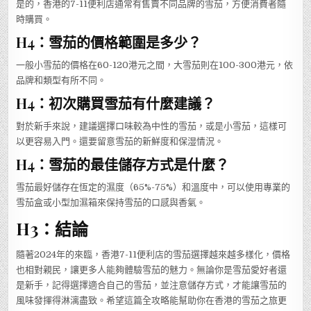
是的，香港的7-11便利店通常有售賣不同品牌的雪茄，方便消費者隨
時購買。
H4：雪茄的價格範圍是多少？
一般小雪茄的價格在60-120港元之間，大雪茄則在100-300港元，依
品牌和類型有所不同。
H4：初次購買雪茄有什麼建議？
對於新手來說，建議選擇口味較為中性的雪茄，或是小雪茄，這樣可
以更容易入門。還要留意雪茄的新鮮度和保湿情況。
H4：雪茄的最佳儲存方式是什麼？
雪茄最好儲存在恆定的濕度（65%-75%）和溫度中，可以使用專業的
雪茄盒或小型加濕箱來保持雪茄的口感與香氣。
H3：結論
隨著2024年的來臨，香港7-11便利店的雪茄選擇越來越多樣化，價格
也相對親民，讓更多人能夠體驗雪茄的魅力。無論你是雪茄愛好者還
是新手，記得選擇適合自己的雪茄，並注意儲存方式，才能讓雪茄的
風味發揮得淋漓盡致。希望這篇全攻略能幫助你在香港的雪茄之旅更