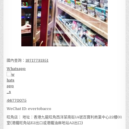
國內查詢：
18717731351
Whatsapp
:
66770075
WeChat ID: evertobacco
旺角店： 地址：香港九龍旺角西洋菜南街1A號百寶利商業中心22樓01
室(港鐵旺角站E2出口或港鐵油麻地站A2出口)