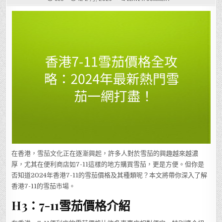
香
港
7-
11
雪
茄
價
格
全
攻
略：
2024
年
最
新
熱
門
雪
茄
一
網
打
盡！
在香港，雪茄文化正在逐漸興起，許多人對於雪茄的興趣越來越濃
厚，尤其在便利商店如7-11這樣的地方購買雪茄，更是方便。但你是
否知道2024年香港7-11的雪茄價格及其種類呢？本文將帶你深入了解
香港7-11的雪茄市場。
H3：7-11雪茄價格介紹