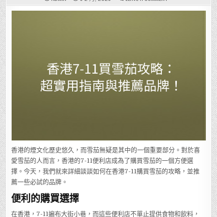
香
港
7-
11
買
雪
茄
攻
略：
超
實
用
指
南
與
推
薦
品
牌！
香港的煙文化歷史悠久，而雪茄無疑是其中的一個重要部分。對於喜
愛雪茄的人而言，香港的7-11便利店成為了購買雪茄的一個方便選
擇。今天，我們就來詳細談談如何在香港7-11購買雪茄的攻略，並推
薦一些必試的品牌。
便利的購買選擇
在香港，7-11遍布大街小巷，而這些便利店不單止提供食物和飲料，