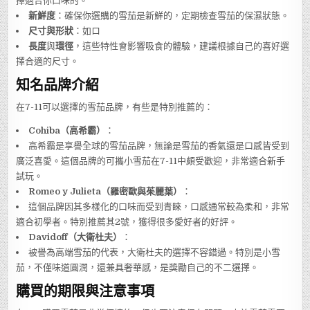
擇適合你口味的。
新鮮度
：確保你選購的雪茄是新鮮的，定期檢查雪茄的保濕狀態。
尺寸與形狀
：如ロ
長度
與
環徑
，這些特性會影響吸食的體驗，建議根據自己的喜好選
擇合適的尺寸。
知名品牌介紹
在7-11可以選擇的雪茄品牌，有些是特別推薦的：
Cohiba（高希霸）
：
高希霸是享譽全球的雪茄品牌，無論是雪茄的香氣還是口感皆受到
廣泛喜愛。這個品牌的可攜小雪茄在7-11中頗受歡迎，非常適合新手
試玩。
Romeo y Julieta（羅密歐與茱麗葉）
：
這個品牌因其多樣化的口味而受到青睞，口感通常較為柔和，非常
適合初學者。特別推薦其2號，獲得很多愛好者的好評。
Davidoff（大衛杜夫）
：
被譽為高端雪茄的代表，大衛杜夫的選擇不容錯過。特別是小雪
茄，不僅味道圓潤，還兼具奢華感，是獎勵自己的不二選擇。
購買的期限與注意事項