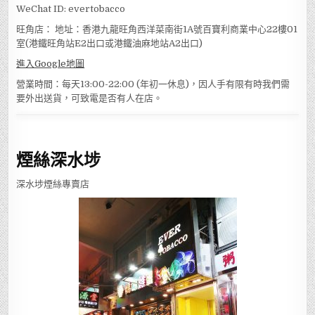
WeChat ID: evertobacco
旺角店： 地址：香港九龍旺角西洋菜南街1A號百寶利商業中心22樓01
室(港鐵旺角站E2出口或港鐵油麻地站A2出口)
進入Google地圖
營業時間：每天13:00-22:00 (年初一休息)，因人手有限有時我們需
要外出送貨，可致電是否有人在店。
煙絲深水埗
深水埗煙絲專賣店