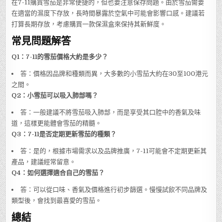
在7-11購買雪茄是非常便捷的，但也要注意保存問題。由於雪茄需要
在適當的濕度下存放，長時間暴露於空氣中可能會影響口感。建議若
打算長期存放，考慮購買一款保濕盒來保持其新鮮度。
常見問題解答
Q1：7-11的雪茄價格大約是多少？
答：價格因品牌和種類而異，大多數的小雪茄大約在30至100港元
之間。
Q2：小雪茄可以吸入肺部嗎？
答：一般建議不將雪茄吸入肺部，而是享受其口腔中的香氣及味
道，這樣更能體會雪茄的精髓。
Q3：7-11是否定期更新雪茄的種類？
答：是的，根據市場需求以及品牌推廣，7-11可能會不定期更新其
產品，建議經常留意。
Q4：如何選擇適合自己的雪茄？
答：可以從口味、香氣及價格進行初步篩選。慢慢試飲不同品牌及
類型後，會找到最喜愛的雪茄。
總結