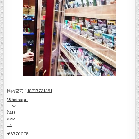
國內查詢：
18717731351
Whatsapp
:
66770075