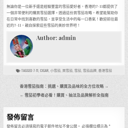
無論你是一位新手還是經驗豐富的雪茄愛好者，香港的7-11都提供了
一個非常便利的購買雪茄選擇。透過這份買雪茄攻略，希望能幫助你
在日常中找到喜歡的雪茄，並享受生活中的每一口香氣！歡迎前往最
近的7-11，親自探索這些雪茄的美妙世界吧！
Author:
admin
TAGGED
7-11
,
CIGAR
,
小雪茄
,
買雪茄
,
雪茄
,
雪茄品牌
,
香港雪茄
文
香港雪茄指南：挑選、購買及品味的全方位攻略 →
章
← 雪茄初學者必看！購買、抽法及品牌解析全指南
導
覽
發佈留言
發佈留言必須填寫的電子郵件地址不會公開。
必填欄位標示為
*