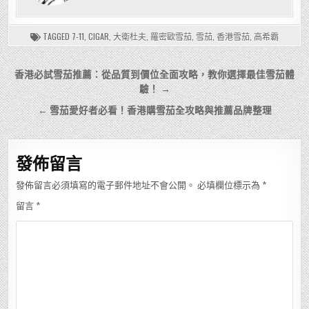
TAGGED
7-11
,
CIGAR
,
大衛杜夫
,
羅密歐雪茄
,
雪茄
,
香港雪茄
,
高希霸
文
香港必試雪茄推薦：從品質到價位全面攻略，教你選擇最佳雪茄體
章
驗！ →
導
← 雪茄愛好者必看！香港購雪茄全攻略與推薦品牌整理
覽
發佈留言
發佈留言必須填寫的電子郵件地址不會公開。
必填欄位標示為
*
留言
*