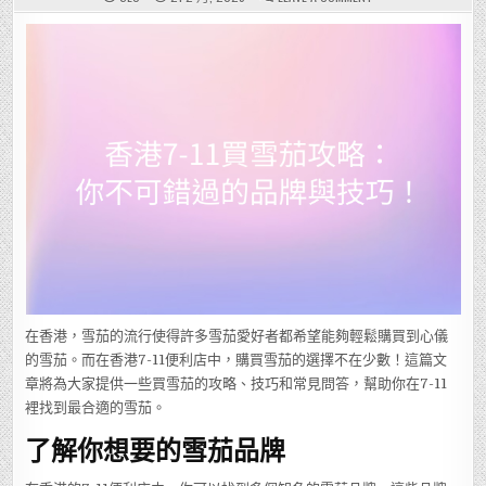
香
港
7-
11
買
雪
茄
攻
略：
你
不
可
錯
過
的
品
牌
與
技
巧！
在香港，雪茄的流行使得許多雪茄愛好者都希望能夠輕鬆購買到心儀
的雪茄。而在香港7-11便利店中，購買雪茄的選擇不在少數！這篇文
章將為大家提供一些買雪茄的攻略、技巧和常見問答，幫助你在7-11
裡找到最合適的雪茄。
了解你想要的雪茄品牌