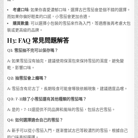
考慮口味
: 如果你喜愛濃郁口味，選擇古巴雪茄會是個不錯的選擇。
而如果你偏好輕柔的口感，小雪茄會更加合適。
購買數量
: 可以選擇小包裝的雪茄來作為入門，等適應後再考慮大包
裝或更高級的品牌。
H3: FAQ 常見問題解答
Q1: 雪茄抽不完可以保存嗎？
A: 如果雪茄沒有抽完，建議使用保濕包來保持雪茄的濕度，避免變
乾，影響口味。
Q2: 抽雪茄會上癮嗎？
A: 雪茄含有尼古丁，長期吸食可能會導致依賴現象，建議適度品嚐。
Q3: 7-11除了小雪茄還有其他種類的雪茄嗎？
A: 是的，7-11還提供不同品牌和風味的雪茄，包括古巴雪茄。
Q4: 如何選擇適合自己的雪茄？
A: 新手可以從小雪茄入門，逐漸嘗試古巴等較濃烈的雪茄，根據自己
的口味喜好選擇。