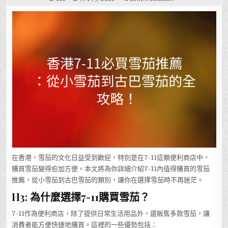
香
港
7-
11
必
買
雪
茄
推
薦：
從
小
雪
茄
到
古
巴
雪
茄
的
全
攻
略！
在香港，雪茄的文化日益受到歡迎，特別是在7-11這類便利商店中，
購買雪茄變得愈加方便。本文將為你詳細介紹7-11內值得購買的雪茄
推薦，從小雪茄到古巴雪茄的類別，讓你在選擇雪茄時不再迷茫。
H3: 為什麼選擇7-11購買雪茄？
7-11作為便利商店，除了提供日常生活用品外，還販售多款雪茄，讓
消費者能方便快捷地購買。這裡的一些優勢包括：