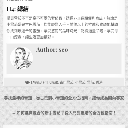
H4: 總結
購買雪茄不再是高不可攀的奢侈品，透過7-11這類便利商店，無論是
小雪茄還是古巴雪茄，均能輕鬆入手。希望以上的推薦和建議能幫助
你找到最適合的雪茄，享受悠閒的品味時光！記得適量品嚐，享受每
一口煙霧，讓生活更加精彩。
Author:
seo
TAGGED
7-11
,
CIGAR
,
古巴雪茄
,
小雪茄
,
雪茄
,
香港
文
尋找最棒的雪茄：從古巴到小雪茄的全方位指南，讓你成為圈內專家
章
→
導
← 如何選擇適合的新手雪茄？從入門到進階的全方位指南！
覽