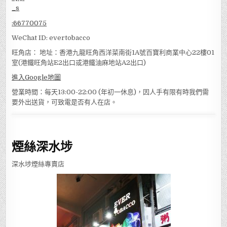
:
66770075
WeChat ID: evertobacco
旺角店： 地址：香港九龍旺角西洋菜南街1A號百寶利商業中心22樓01
室(港鐵旺角站E2出口或港鐵油麻地站A2出口)
進入Google地圖
營業時間：每天13:00-22:00 (年初一休息)，因人手有限有時我們需
要外出送貨，可致電是否有人在店。
煙絲深水埗
深水埗煙絲專賣店