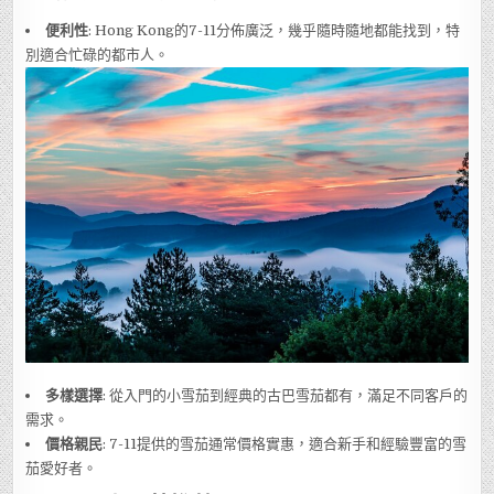
便利性
: Hong Kong的7-11分佈廣泛，幾乎隨時隨地都能找到，特
別適合忙碌的都市人。
多樣選擇
: 從入門的小雪茄到經典的古巴雪茄都有，滿足不同客戶的
需求。
價格親民
: 7-11提供的雪茄通常價格實惠，適合新手和經驗豐富的雪
茄愛好者。