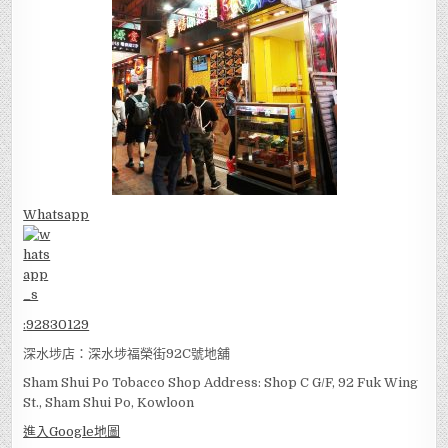
Whatsapp
:
92830129
深水埗店：深水埗福榮街92C號地舖
Sham Shui Po Tobacco Shop Address: Shop C G/F, 92 Fuk Wing
St., Sham Shui Po, Kowloon
進入Google地圖