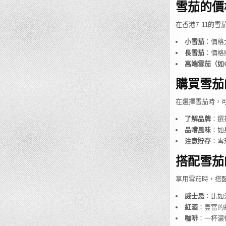
雪茄的價
在香港7-11的
小雪茄
：價格
長雪茄
：價格
高端雪茄（如C
購買雪茄
在選擇雪茄時，
了解品牌
：選
品嚐風味
：如
注意貯存
：雪
搭配雪茄
享用雪茄時，搭
威士忌
：比如
紅酒
：豐富的
咖啡
：一杯濃