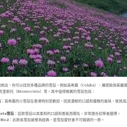
便利商店，你可以找到多種品牌的雪茄，例如高希霸（Cohiba）、羅密歐與茱麗葉（
蒙特克里斯托（Montecristo）等。其中值得推薦的雪茄包括：
茄
：高希霸的小雪茄在香港特別受歡迎，因其濃郁的口感和優雅的風味，使其成
lieta雪茄
：這款雪茄以其柔和的口感和香氣而聞名，非常適合初學者選擇。
 No.2
：此款長雪茄被譽為經典，是雪茄愛好者不可錯過的一款。