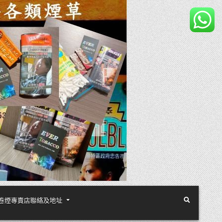
煙絲手卷煙專賣店聯絡及地址