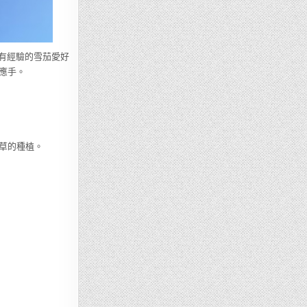
是有經驗的雪茄愛好
應手。
草的種植。