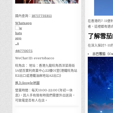
國內查詢：
18717731351
在香港的7-11
Whatsapp
者，這裡都有適
了解雪茄
在深入探討7-1
:
66770075
古巴雪茄（Cuba
WeChat ID: evertobacco
旺角店： 地址：香港九龍旺角西洋菜南街
1A號百寶利商業中心22樓01室(港鐵旺角站
E2出口或港鐵油麻地站A2出口)
進入Google地圖
營業時間：每天13:00-22:00 (年初一休
息)，因人手有限有時我們需要外出送貨，
可致電是否有人在店。