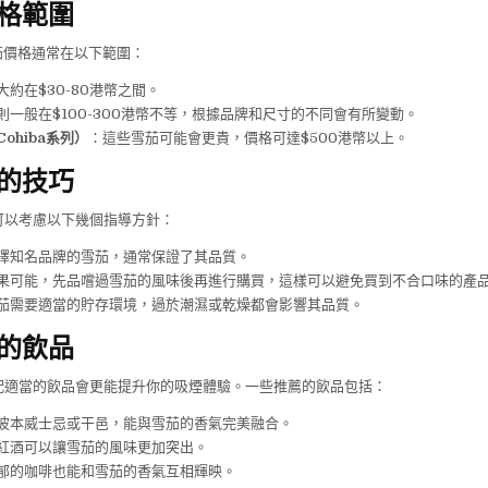
格範圍
雪茄價格通常在以下範圍：
大約在$30-80港幣之間。
則一般在$100-300港幣不等，根據品牌和尺寸的不同會有所變動。
ohiba系列）
：這些雪茄可能會更貴，價格可達$500港幣以上。
的技巧
可以考慮以下幾個指導方針：
擇知名品牌的雪茄，通常保證了其品質。
果可能，先品嚐過雪茄的風味後再進行購買，這樣可以避免買到不合口味的產
茄需要適當的貯存環境，過於潮濕或乾燥都會影響其品質。
的飲品
配適當的飲品會更能提升你的吸煙體驗。一些推薦的飲品包括：
波本威士忌或干邑，能與雪茄的香氣完美融合。
紅酒可以讓雪茄的風味更加突出。
郁的咖啡也能和雪茄的香氣互相輝映。