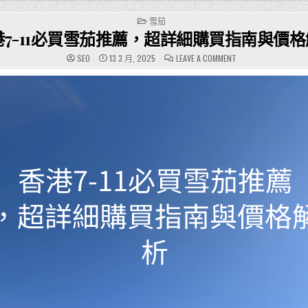
POSTED
雪茄
IN
港7-11必買雪茄推薦，超詳細購買指南與價
ON
SEO
13 3 月, 2025
LEAVE A COMMENT
香
港
7-
11
必
買
雪
茄
推
薦，
超
詳
細
購
買
指
南
與
價
格
解
析