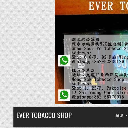
Skip
EVER TOBACCO SHOP
煙絲
to
content