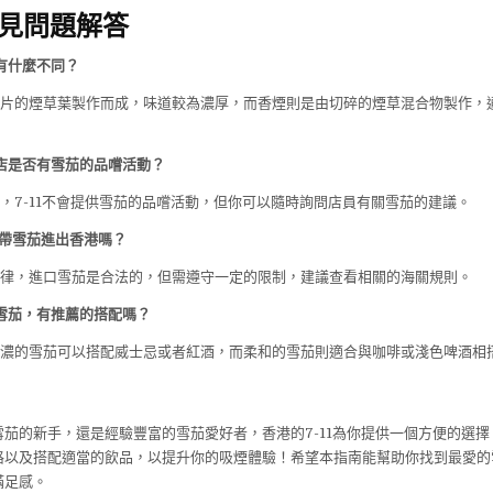
常見問題解答
有什麼不同？
整片的煙草葉製作而成，味道較為濃厚，而香煙則是由切碎的煙草混合物製作，
便利店是否有雪茄的品嚐活動？
，7-11不會提供雪茄的品嚐活動，但你可以隨時詢問店員有關雪茄的建議。
便帶雪茄進出香港嗎？
法律，進口雪茄是合法的，但需遵守一定的限制，建議查看相關的海關規則。
購買雪茄，有推薦的搭配嗎？
偏濃的雪茄可以搭配威士忌或者紅酒，而柔和的雪茄則適合與咖啡或淺色啤酒相
茄的新手，還是經驗豐富的雪茄愛好者，香港的7-11為你提供一個方便的選
格以及搭配適當的飲品，以提升你的吸煙體驗！希望本指南能幫助你找到最愛的
滿足感。