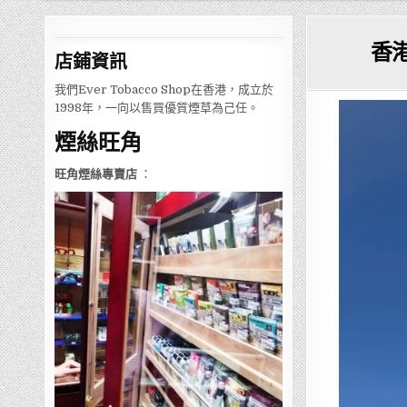
香
店鋪
資訊
我們Ever Tobacco Shop在香港，成立於
1998年，一向以售買優質煙草為己任。
煙絲旺角
旺角煙絲專賣店
：