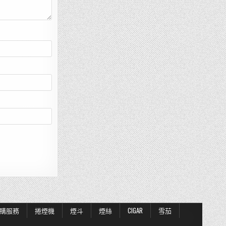
購服務
捲煙機
煙斗
煙絲
CIGAR
雪茄