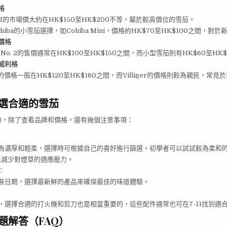
格
iglo I的市場價大約在HK$150至HK$200不等，屬於較高價位的雪茄。
hiba的小雪茄選擇，如Cohiba Mini，價格約HK$70至HK$100之間，對
價格
sto No. 2的售價通常在HK$100至HK$150之間，而小型雪茄則有HK$60至H
威利格
 D4的價格一般在HK$120至HK$160之間，而Villiger的價格則較為親民，常見於
挑選合適的雪茄
茄時，除了查看品牌和價格，還有幾個注意事項：
為濃厚和輕柔，選擇時可根據自己的喜好進行篩選。初學者可以試試較為柔和的Vil
ni，以減少對煙草的適應壓力。
：
裝日期，選擇最新鮮的產品來確保最佳的味道體驗。
，選擇合適的打火機和剪刀也是相當重要的，這些配件通常也可在7-11找到適
問題解答（FAQ）