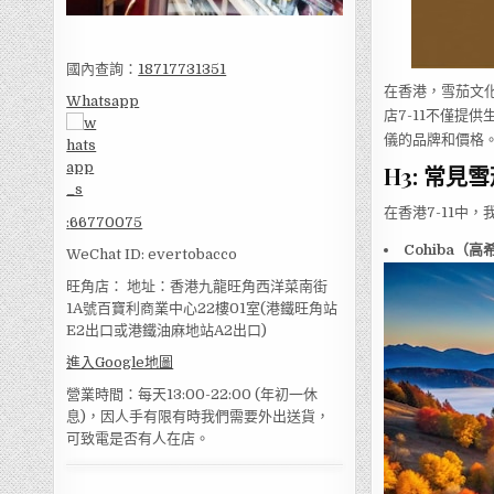
國內查詢：
18717731351
在香港，雪茄文
Whatsapp
店7-11不僅提
儀的品牌和價格
H3: 常見
在香港7-11中
:
66770075
Cohiba（高
WeChat ID: evertobacco
旺角店： 地址：香港九龍旺角西洋菜南街
1A號百寶利商業中心22樓01室(港鐵旺角站
E2出口或港鐵油麻地站A2出口)
進入Google地圖
營業時間：每天13:00-22:00 (年初一休
息)，因人手有限有時我們需要外出送貨，
可致電是否有人在店。