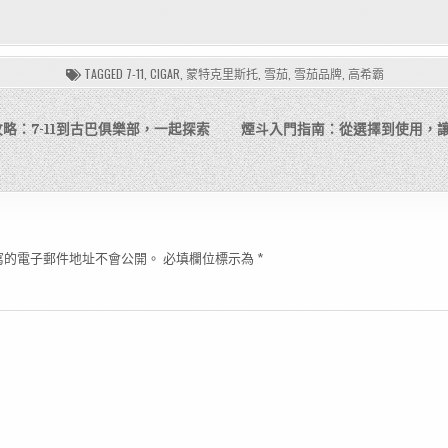
TAGGED
7-11
,
CIGAR
,
蒙特克里斯托
,
雪茄
,
雪茄品牌
,
高希霸
略：7-11到古巴俱樂部，一起探索
煙斗入門指南：從選擇到使用，
寫的電子郵件地址不會公開。
必填欄位標示為
*