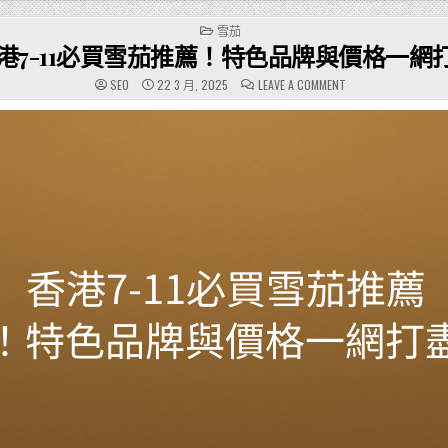
POSTED
雪茄
IN
港7-11必買雪茄推薦！特色品牌與價格一網
ON
SEO
22 3 月, 2025
LEAVE A COMMENT
香
港
7-
11
必
買
雪
茄
推
薦！
特
色
品
牌
與
價
格
一
網
打
盡