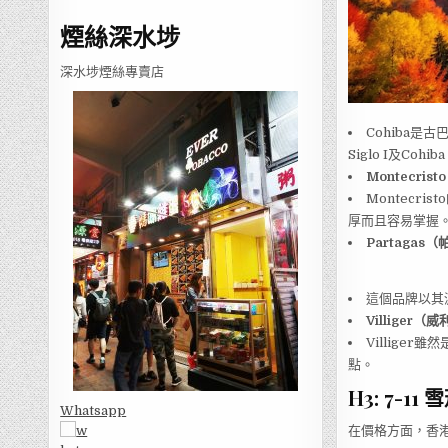
煙絲深水埗
深水埗煙絲專賣店
Cohiba是
Siglo I及Co
Montecri
Montecri
厚而且容易掌握
Partagas
這個品牌以其濃
Villiger（
Villige
點。
H3: 7-1
Whatsapp
在價格方面，香港