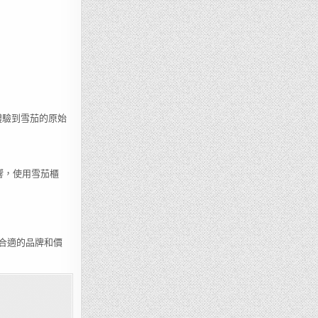
。
體驗到雪茄的原始
響，使用雪茄櫃
到合適的品牌和價