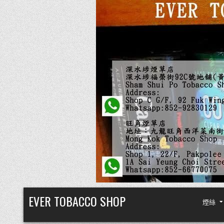
Skip
EVER TOBACCO SHOP
煙絲
to
content