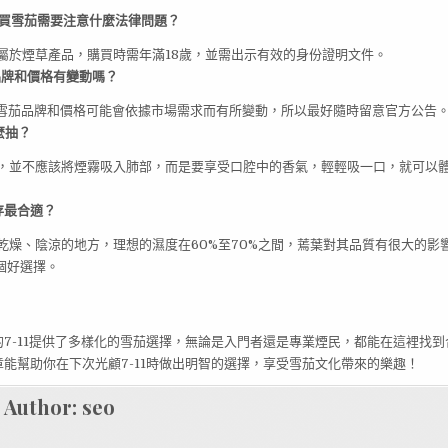
11購買雪茄需要注意什麼法律問題？
屬於煙草產品，購買時需年滿18歲，並需出示有效的身份證明文件。
雪茄品牌和價格有變動嗎？
1的雪茄品牌和價格可能會依據市場需求而有所變動，所以最好隨時留意官方公告
麼抽？
，並不應該將煙霧吸入肺部，而是要享受口腔中的香氣，輕輕吸一口，就可以
保存最合適？
乾燥、陰涼的地方，理想的濕度在60%至70%之間，蔫葉對其品質有很大的影
是個好選擇。
7-11提供了多樣化的雪茄選擇，無論是入門者還是專業煙民，都能在這裡找
能幫助你在下次光顧7-11時做出明智的選擇，享受雪茄文化帶來的樂趣！
Author:
seo