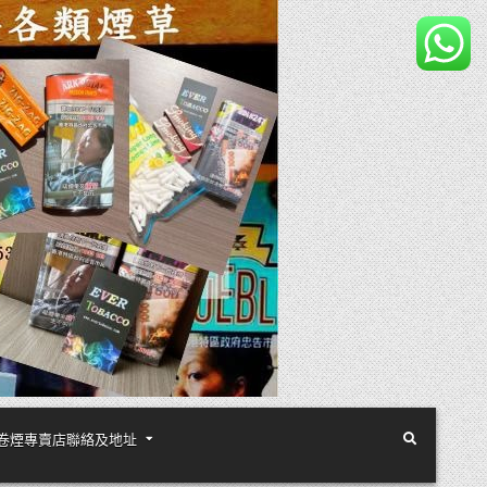
煙絲手卷煙專賣店聯絡及地址