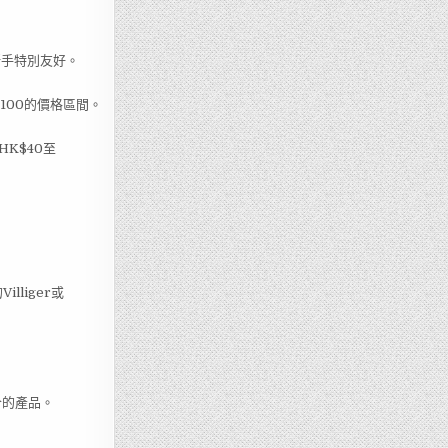
於新手特別友好。
K$100的價格區間。
HK$40至
liger或
合的產品。