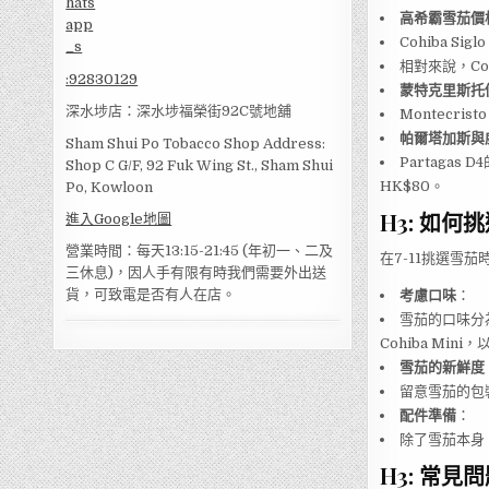
高希霸雪茄價
Cohiba S
相對來說，Co
:
92830129
蒙特克里斯托
深水埗店：深水埗福榮街92C號地舖
Montecri
帕爾塔加斯與
Sham Shui Po Tobacco Shop Address:
Partagas
Shop C G/F, 92 Fuk Wing St., Sham Shui
HK$80。
Po, Kowloon
H3: 如何
進入Google地圖
營業時間：每天13:15-21:45 (年初一、二及
在7-11挑選雪
三休息)，因人手有限有時我們需要外出送
貨，可致電是否有人在店。
考慮口味
：
雪茄的口味分
Cohiba Mi
雪茄的新鮮度
留意雪茄的包
配件準備
：
除了雪茄本身
H3: 常見