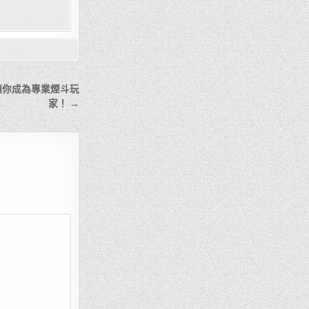
讓你成為專業煙斗玩
家！ →