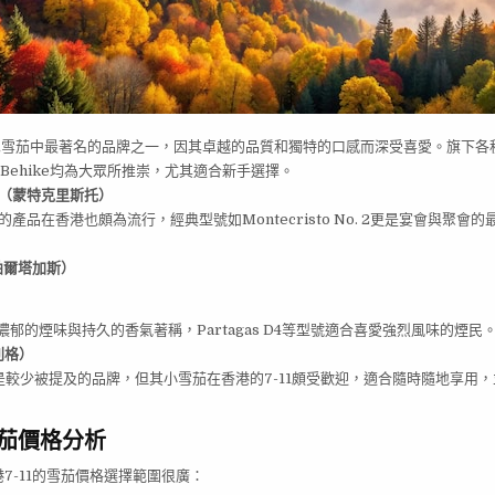
古巴雪茄中最著名的品牌之一，因其卓越的品質和獨特的口感而深受喜愛。旗下各種型
hiba Behike均為大眾所推崇，尤其適合新手選擇。
sto（蒙特克里斯托）
sto的產品在香港也頗為流行，經典型號如Montecristo No. 2更是宴會與聚
。
（帕爾塔加斯）
郁的煙味與持久的香氣著稱，Partagas D4等型號適合喜愛強烈風味的煙民
威利格）
r雖然是較少被提及的品牌，但其小雪茄在香港的7-11頗受歡迎，適合隨時隨地享用
1 雪茄價格分析
7-11的雪茄價格選擇範圍很廣：