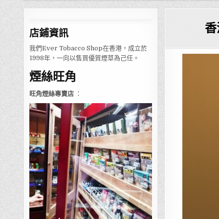
香
店鋪
資訊
我們Ever Tobacco Shop在香港，成立於
1998年，一向以售買優質煙草為己任。
煙絲旺角
旺角煙絲專賣店
：