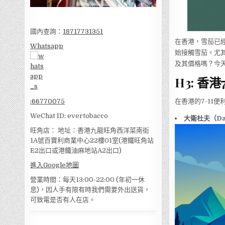
國內查詢：
18717731351
在香港，雪茄已
Whatsapp
始接觸雪茄。尤其
及其價格嗎？今
H3: 香
在香港的7-11
:
66770075
WeChat ID: evertobacco
大衛杜夫（Dav
旺角店： 地址：香港九龍旺角西洋菜南街
1A號百寶利商業中心22樓01室(港鐵旺角站
E2出口或港鐵油麻地站A2出口)
進入Google地圖
營業時間：每天13:00-22:00 (年初一休
息)，因人手有限有時我們需要外出送貨，
可致電是否有人在店。