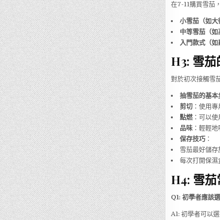
在7-11購買雪
小雪茄（如大
中等雪茄（如
入門款式（如
H3: 
對於初次接觸雪
抽雪茄的基本
剪切
：使用專
點燃
：可以使
品味
：輕輕地
保存技巧
：
雪茄最好儲存
每次打開保濕
H4: 雪
Q1: 初學者應
A1: 初學者可