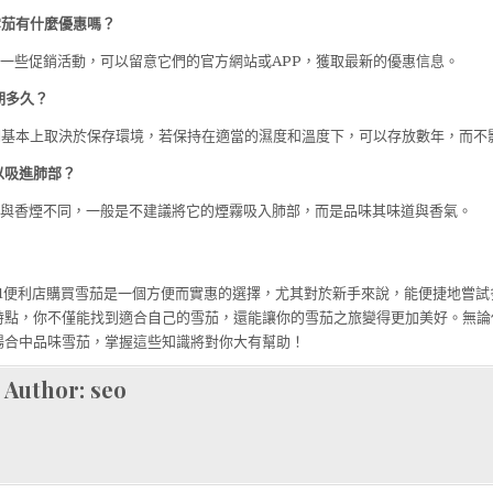
購買雪茄有什麼優惠嗎？
11會有一些促銷活動，可以留意它們的官方網站或APP，獲取最新的優惠信息。
期多久？
質期基本上取決於保存環境，若保持在適當的濕度和溫度下，可以存放數年，而不
可以吸進肺部？
方式與香煙不同，一般是不建議將它的煙霧吸入肺部，而是品味其味道與香氣。
11便利店購買雪茄是一個方便而實惠的選擇，尤其對於新手來說，能便捷地嘗
特點，你不僅能找到適合自己的雪茄，還能讓你的雪茄之旅變得更加美好。無論
場合中品味雪茄，掌握這些知識將對你大有幫助！
Author:
seo