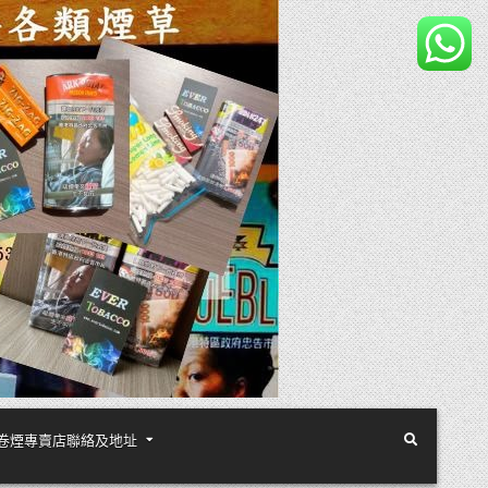
煙絲手卷煙專賣店聯絡及地址