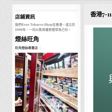
香港7-
店鋪
資訊
我們Ever Tobacco Shop在香港，成立於
1998年，一向以售買優質煙草為己任。
煙絲旺角
旺角煙絲專賣店
：