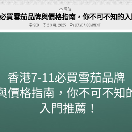
POSTED
雪茄
IN
11必買雪茄品牌與價格指南，你不可不知的
ON
SEO
2 3 月, 2025
LEAVE A COMMENT
香
港
7-
11
必
買
雪
茄
品
牌
與
價
格
指
南，
你
不
可
不
知
的
入
門
推
薦！