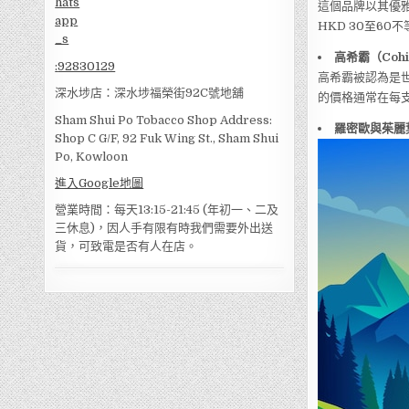
這個品牌以其優
HKD 30至6
高希霸（Cohi
:
92830129
高希霸被認為是世
深水埗店：深水埗福榮街92C號地舖
的價格通常在每支
Sham Shui Po Tobacco Shop Address:
羅密歐與茱麗葉（
Shop C G/F, 92 Fuk Wing St., Sham Shui
Po, Kowloon
進入Google地圖
營業時間：每天13:15-21:45 (年初一、二及
三休息)，因人手有限有時我們需要外出送
貨，可致電是否有人在店。