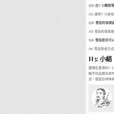
Q2: 在7-11
A2: 通常7-
Q3: 雪茄的保質
A3: 雪茄的保
Q4: 雪茄是否
A4: 雪茄吸食
H3: 小結
選擇在香港的7-
解不同品牌及其
支，還是在特殊