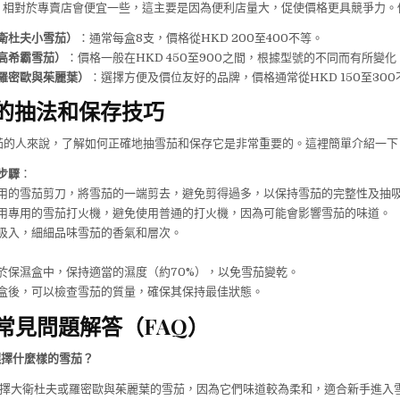
茄，相對於專賣店會便宜一些，這主要是因為便利店量大，促使價格更具競爭力。
衛杜夫小雪茄）
：通常每盒8支，價格從HKD 200至400不等。
高希霸雪茄）
：價格一般在HKD 450至900之間，根據型號的不同而有所變化
羅密歐與茱麗葉）
：選擇方便及價位友好的品牌，價格通常從HKD 150至300
雪茄的抽法和保存技巧
茄的人來說，了解如何正確地抽雪茄和保存它是非常重要的。這裡簡單介紹一下
步驟
：
用的雪茄剪刀，將雪茄的一端剪去，避免剪得過多，以保持雪茄的完整性及抽
用專用的雪茄打火機，避免使用普通的打火機，因為可能會影響雪茄的味道。
吸入，細細品味雪茄的香氣和層次。
於保濕盒中，保持適當的濕度（約70%），以免雪茄變乾。
盒後，可以檢查雪茄的質量，確保其保持最佳狀態。
茄常見問題解答（FAQ）
該選擇什麼樣的雪茄？
以選擇大衛杜夫或羅密歐與茱麗葉的雪茄，因為它們味道較為柔和，適合新手進入