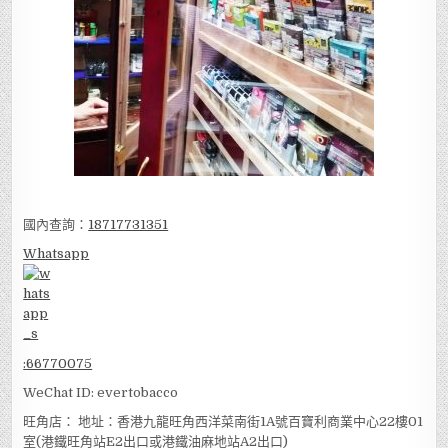
國內查詢：
18717731351
Whatsapp
:
66770075
WeChat ID: evertobacco
旺角店： 地址：香港九龍旺角西洋菜南街1A號百寶利商業中心22樓01
室(港鐵旺角站E2出口或港鐵油麻地站A2出口)