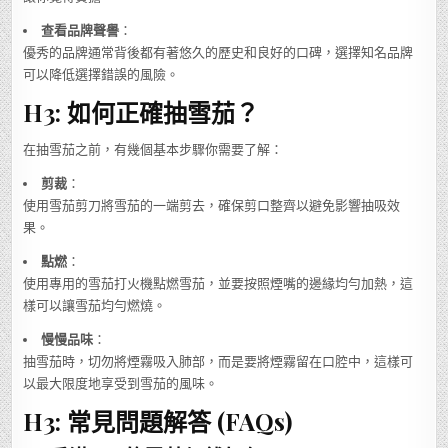
查看品牌聲譽
：
優秀的品牌通常背後都有著悠久的歷史和良好的口碑，選擇知名品牌
可以降低選擇錯誤的風險。
H3: 如何正確抽雪茄？
在抽雪茄之前，有幾個基本步驟你需要了解：
剪裁
：
使用雪茄剪刀將雪茄的一端剪去，確保剪口整齊以避免影響抽吸效
果。
點燃
：
使用專用的雪茄打火機點燃雪茄，並要按照煙嘴的邊緣均勻加熱，這
樣可以讓雪茄均勻燃燒。
慢慢品味
：
抽雪茄時，切勿將煙霧吸入肺部，而是要將煙霧留在口腔中，這樣可
以最大限度地享受到雪茄的風味。
H3: 常見問題解答 (FAQs)