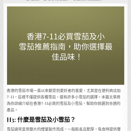
香
港
7-
11
必
買
雪
茄
及
小
雪
茄
推
薦
指
南，
助
你
選
擇
最
佳
品
味！
香港的雪茄市場一直以來都受到愛好者的喜愛，尤其是在便利商店如
7-11，這裡不僅提供各種雪茄，還有許多小雪茄的選擇。本篇文章將
為你詳細介紹在香港7-11必買的雪茄及小雪茄，幫助你挑選到合適的
產品。
H3: 什麼是雪茄及小雪茄？
雪茄通常是用整片的煙葉製作而成，一般較長且肥厚，吸食時提供豐