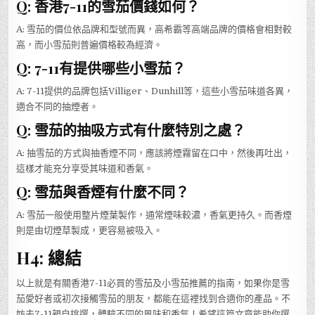
Q: 香港7-11的雪茄價錢如何？
A: 雪茄的價位依品牌和型號而異，高希霸等高端品牌的價格會相對較
高，而小雪茄則普遍價格較為經濟。
Q: 7-11有提供哪些小雪茄？
A: 7-11提供的品牌包括Villiger、Dunhill等，這些小雪茄味道各異，
適合不同的抽煙者。
Q: 雪茄的抽吸方式有什麼特別之處？
A: 抽雪茄的方式與抽香煙不同，應該將煙霧留在口中，然後再吐出，
這樣才能充分享受其味道和香氣。
Q: 雪茄與香煙有什麼不同？
A: 雪茄一般使用整片煙葉製作，通常煙味較濃，香氣更持久。而香煙
則是由切煙草製成，更容易被吸入。
H4: 總結
以上就是有關香港7-11必買的雪茄及小雪茄推薦的指南，如果你是雪
茄愛好者或初次接觸雪茄的朋友，都能在這裡找到合適你的產品。不
妨去7-11親自挑選，體驗不同的風味和香氣！希望這篇文章能助你選