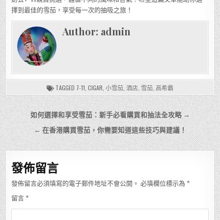
擇到最佳的雪茄，享受每一次的抽吸之旅！
Author:
admin
TAGGED
7-11
,
CIGAR
,
小雪茄
,
酒店
,
雪茄
,
高希霸
文
如何選擇和享受雪茄：新手必看購買和抽法全攻略 →
章
← 在香港購買雪茄，你需要知道這些技巧與建議！
導
覽
發佈留言
發佈留言必須填寫的電子郵件地址不會公開。
必填欄位標示為
*
留言
*