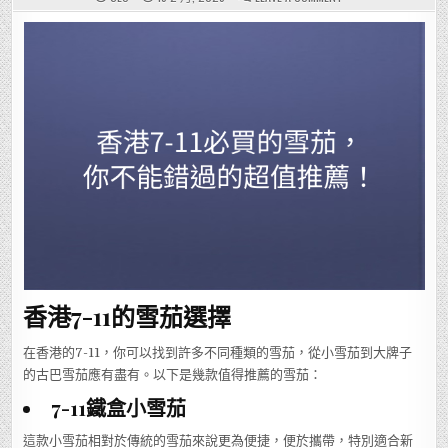
香
港
7-
11
必
買
的
雪
茄，
你
不
能
錯
過
的
超
值
推
薦！
香港7-11的雪茄選擇
在香港的7-11，你可以找到許多不同種類的雪茄，從小雪茄到大牌子
的古巴雪茄應有盡有。以下是幾款值得推薦的雪茄：
7-11鐵盒小雪茄
這款小雪茄相對於傳統的雪茄來說更為便捷，便於攜帶，特別適合新