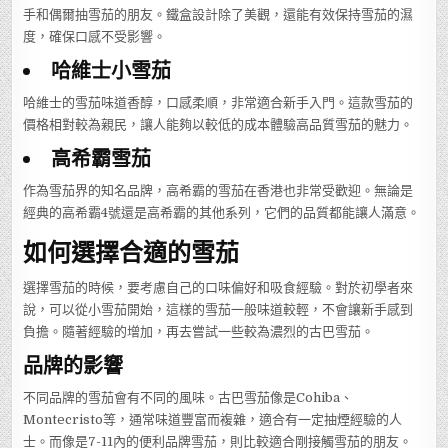
手和偶爾抽雪茄的朋友。鐵盒設計除了美觀，還能有效保持雪茄的濕
度，確保口感不受影響。
哈維士小雪茄
哈維士的雪茄味道香醇，口感柔順，非常適合新手入門。這款雪茄的
價格相對較為親民，讓人能夠以較低的成本體驗高品質雪茄的魅力。
高希霸雪茄
作為雪茄界的知名品牌，高希霸的雪茄在香港也非常受歡迎。無論是
經典的高希霸4號還是高希霸的其他系列，它們的品質都能讓人滿意。
如何選擇合適的雪茄
選擇雪茄的時候，要考慮自己的口味偏好和吸食經驗。對於初學者來
說，可以從小雪茄開始，這樣的雪茄一般味道較輕，不會讓新手感到
負擔。隨著經驗的增加，再去嘗試一些較為濃烈的古巴雪茄。
品牌的影響
不同品牌的雪茄會有不同的風味。古巴雪茄像是Cohiba、
Montecristo等，通常味道豐富而複雜，適合有一定抽煙經驗的人
士。而像是7-11內的便利品牌雪茄，則比較適合剛接觸雪茄的朋友。