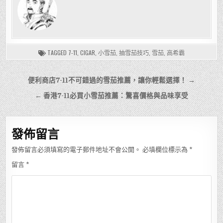
TAGGED
7-11
,
CIGAR
,
小雪茄
,
抽雪茄技巧
,
雪茄
,
高希霸
文
便利商店7-11不可錯過的雪茄推薦，讓你輕鬆選擇！ →
章
← 香港7-11必買小雪茄推薦：驚喜價格與品味享受
導
覽
發佈留言
發佈留言必須填寫的電子郵件地址不會公開。
必填欄位標示為
*
留言
*