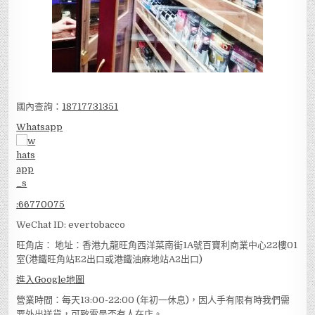
國內查詢：
18717731351
Whatsapp
:
66770075
WeChat ID: evertobacco
旺角店： 地址：香港九龍旺角西洋菜南街1A號百寶利商業中心22樓01
室(港鐵旺角站E2出口或港鐵油麻地站A2出口)
進入Google地圖
營業時間：每天13:00-22:00 (年初一休息)，因人手有限有時我們需
要外出送貨，可致電是否有人在店。