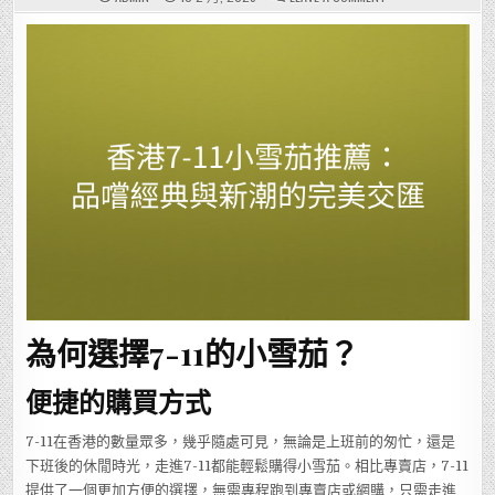
香
港
7-
11
小
雪
茄
推
薦：
品
嚐
經
典
與
新
潮
的
完
美
交
匯
為何選擇7-11的小雪茄？
便捷的購買方式
7-11在香港的數量眾多，幾乎隨處可見，無論是上班前的匆忙，還是
下班後的休閒時光，走進7-11都能輕鬆購得小雪茄。相比專賣店，7-11
提供了一個更加方便的選擇，無需專程跑到專賣店或網購，只需走進