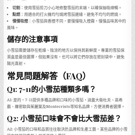
切割
：使用雪茄剪刀小心地修整雪茄的末端，以確保抽吸順暢。
點燃
：用適合的打火機均勻燒烤雪茄邊緣，避免不均勻的燃燒。
慢慢吸煙
：小雪茄與香煙不同，要慢慢吸入煙霧，慢慢品味其中的
風味。
儲存的注意事項
小雪茄需要儲存在乾燥、陰涼的地方以保持其新鮮度。專業的雪茄保
濕盒是最佳選擇，但如果沒有，也可以將它們存放在密封袋中，避免
陽光直射。
常見問題解答（FAQ）
Q1: 7-11的小雪茄種類多嗎？
A1: 是的，7-11提供多種品牌和口味的小雪茄，涵蓋大衛杜夫、高希
霸、羅密歐與茱麗葉及Montecristo等知名品牌，方便消費者選擇。
Q2: 小雪茄口味會不會比大雪茄差？
A2: 小雪茄的口味和品質往往取決於品牌和生產工藝，某些品牌的小雪