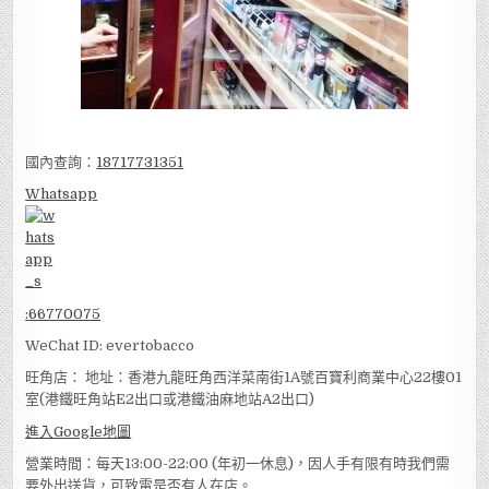
國內查詢：
18717731351
Whatsapp
:
66770075
WeChat ID: evertobacco
旺角店： 地址：香港九龍旺角西洋菜南街1A號百寶利商業中心22樓01
室(港鐵旺角站E2出口或港鐵油麻地站A2出口)
進入Google地圖
營業時間：每天13:00-22:00 (年初一休息)，因人手有限有時我們需
要外出送貨，可致電是否有人在店。