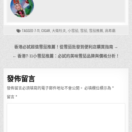
TAGGED
7-11
,
CIGAR
,
大衛杜夫
,
小雪茄
,
雪茄
,
雪茄推薦
,
高希霸
文
香港必試超值雪茄推薦！從雪茄批發到便利店購買指南 →
章
← 香港7-11小雪茄推薦：必試的美味雪茄品牌與價格分析！
導
覽
發佈留言
發佈留言必須填寫的電子郵件地址不會公開。
必填欄位標示為
*
留言
*